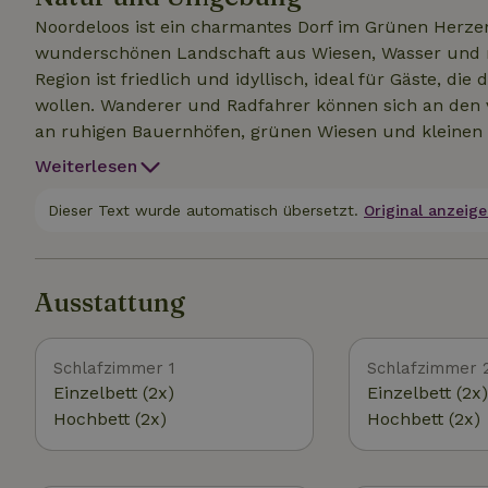
Noordeloos ist ein charmantes Dorf im Grünen Herze
wunderschönen Landschaft aus Wiesen, Wasser und ma
Region ist friedlich und idyllisch, ideal für Gäste, di
wollen. Wanderer und Radfahrer können sich an den v
an ruhigen Bauernhöfen, grünen Wiesen und kleinen 
mehrere Naturschutzgebiete in der Umgebung, in de
Weiterlesen
der Region bewundern kannst. Die Region hat einen 
Städten wie Dordrecht und Gorinchem, wo die Gäste l
Dieser Text wurde automatisch übersetzt.
Original anzeige
machen können. Perfekt für einen Wochenendausflug
Ausstattung
Schlafzimmer 1
Schlafzimmer 
Einzelbett (2x)
Einzelbett (2x)
Hochbett (2x)
Hochbett (2x)