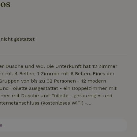
oos
nicht gestattet
er Dusche und WC. Die Unterkunft hat 12 Zimmer
 mit 4 Betten; 1 Zimmer mit 6 Betten. Eines der
 Gruppen von bis zu 32 Personen - 12 modern
und Toilette ausgestattet - ein Doppelzimmer mit
mmer mit Dusche und Toilette - geräumiges und
ernetanschluss (kostenloses WiFi) -
 DVD) - ländliche Umgebung - zentrale Lage:
35 km) - Rauchverbot im Haus Haustiere sind in und
tze vor Ort Unsere Zielgruppe sind Familien mit
n.
ätzen. Es gibt strenge Regeln gegen verstärkte Musik