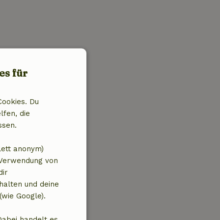
es für
Cookies. Du
lfen, die
ssen.
lett anonym)
 Verwendung von
dir
halten und deine
(wie Google).
Dabei handelt es