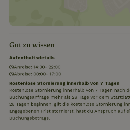
.na
_nhftconstraint_
_ga_JRK1QL37RY
calendar
test_cookie
Go
.do
_nhft_safety-depo
Gut zu wissen
_nhft_search-geo
Aufenthaltsdetails
Anreise: 14:30- 22:00
_nhft_privacy-pol
Abreise: 08:00- 17:00
Kostenlose Stornierung innerhalb von 7 Tagen
_nhft_user-creat
Kostenlose Stornierung innerhalb von 7 Tagen nach d
Buchungsanfrage mehr als 28 Tage vor dem Startdatu
_nhft_term-searc
28 Tagen beginnen, gilt die kostenlose Stornierung i
angegebenen Frist stornierst, hast du Anspruch auf e
_nhftconstraint_p
Buchungsbetrags.
policy