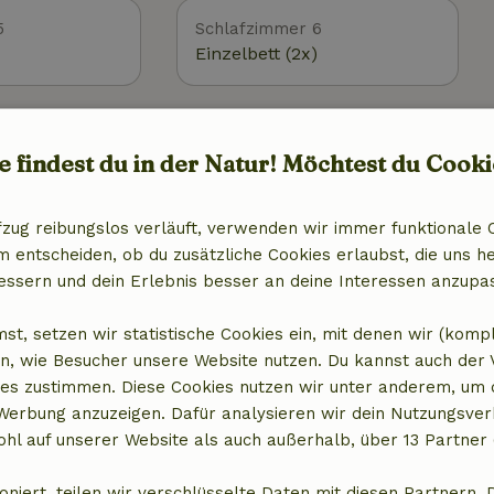
5
Schlafzimmer 6
Einzelbett (2x)
8
Schlafzimmer 9
e findest du in der Natur! Möchtest du Cooki
Einzelbett (2x)
fzug reibungslos verläuft, verwenden wir immer funktionale 
entscheiden, ob du zusätzliche Cookies erlaubst, die uns he
1
Schlafzimmer 12
essern und dein Erlebnis besser an deine Interessen anzupa
Einzelbett (2x)
Hochbett (4x)
st, setzen wir statistische Cookies ein, mit denen wir (komp
n, wie Besucher unsere Website nutzen. Du kannst auch der
es zustimmen. Diese Cookies nutzen wir unter anderem, um 
Außenbereich
 Werbung anzuzeigen. Dafür analysieren wir dein Nutzungsver
g (WLAN)
Garten
hl auf unserer Website als auch außerhalb, über 13 Partner 
Garten (eingezäunt)
Grill
oniert, teilen wir verschlüsselte Daten mit diesen Partnern. 