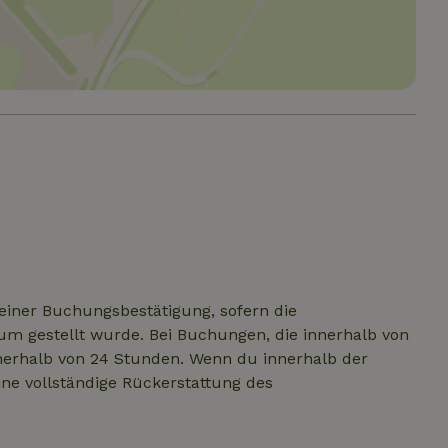
Berechnung von Besucher-, Sitzungs- u
freigegeben werden.
turhaeuschen.de
Informationen darüber, wie der Endbenutzer 
Kampagnendaten für die Site-Analysebe
sowie über Werbung, die der Endbenutzer m
new-
www.naturhaeuschen.de
Session
This cookie is used t
dem Besuch dieser Website gesehen hat.
.naturhaeuschen.de
1 Jahr 1
Dieses Cookie wird von Google Analyti
features before they 
Monat
den Sitzungsstatus beizubehalten.
all users.
ogle LLC
14 Minuten
Dieses Cookie wird von DoubleClick (im Besi
ubleclick.net
59
gesetzt, um festzustellen, ob der Browser d
sit-refund
www.naturhaeuschen.de
Session
Dieses Cookie wird 
Sekunden
Besuchers Cookies unterstützt.
neue Funktionen inte
testen, bevor sie für
freigegeben werden.
-json
www.naturhaeuschen.de
Session
Dieses Cookie wird 
neue Funktionen inte
testen, bevor sie für
freigegeben werden.
icy
www.naturhaeuschen.de
Session
This cookie is used t
features before they 
all users.
e-account
www.naturhaeuschen.de
Session
This cookie is used t
features before they 
einer Buchungsbestätigung, sofern die
all users.
m gestellt wurde. Bei Buchungen, die innerhalb von
h
www.naturhaeuschen.de
Session
This cookie is used t
nnerhalb von 24 Stunden. Wenn du innerhalb der
features before they 
all users.
ine vollständige Rückerstattung des
rivacy-
www.naturhaeuschen.de
Session
This cookie is used t
features before they 
all users.