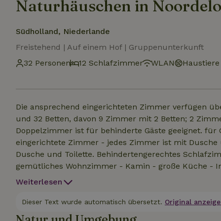
Naturhäuschen in Noordel
Südholland, Niederlande
Freistehend | Auf einem Hof | Gruppenunterkunft
32 Personen
12 Schlafzimmer
WLAN
Haustiere 
Die ansprechend eingerichteten Zimmer verfügen üb
und 32 Betten, davon 9 Zimmer mit 2 Betten; 2 Zimmer
Doppelzimmer ist für behinderte Gäste geeignet. für
eingerichtete Zimmer - jedes Zimmer ist mit Dusche 
Dusche und Toilette. Behindertengerechtes Schlafzi
gemütliches Wohnzimmer - Kamin - große Küche - Int
Präsentationsmöglichkeiten - Audiogeräte (TV, Radio,
Weiterlesen
Noordeloos (zwischen Breda und Utrecht, beides ca. 
um die Unterkunft nicht erlaubt Ausreichend Parkplä
Dieser Text wurde automatisch übersetzt.
Original anzeige
Kindern und Gruppen, die die Ruhe der Umgebung sch
Natur und Umgebung