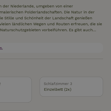
n der Niederlande, umgeben von einer
lerischen Polderlandschaften. Die Natur in der
e die Stille und Schönheit der Landschaft genießen
ielen ländlichen Wegen und Routen erfreuen, die sie
Naturschutzgebieten vorbeiführen. Es gibt auch
nen du Vögel beobachten und die Flora und Fauna
ländlichen Charme und liegt dennoch in der Nähe von
eicht einen Ausflug für Kultur und Geschichte
n.
!
2
Schlafzimmer 3
Einzelbett (2x)