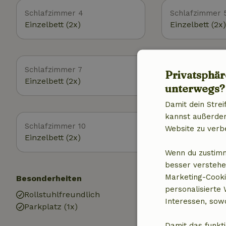
Schlafzimmer 4
Schlafzimmer 
Einzelbett (2x)
Einzelbett (2x)
Schlafzimmer 7
Schlafzimmer 
Privatsphär
Einzelbett (2x)
Einzelbett (2x)
unterwegs?
Damit dein Strei
kannst außerdem 
Schlafzimmer 10
Schlafzimmer 1
Website zu verb
Einzelbett (2x)
Einzelbett (2x)
Wenn du zustimm
besser verstehe
Marketing-Cooki
Besonderheiten
Ausstattung
personalisierte
Rollstuhlfreundlich
Internetzugan
Interessen, sowo
Parkplatz (1x)
Internet
Gasheizung
Damit das funkti