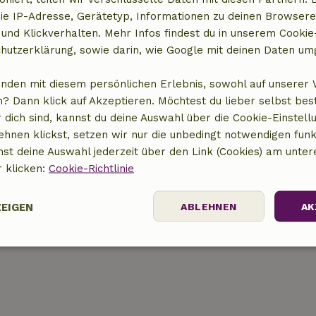
al)
Gartenmöbel
ie IP-Adresse, Gerätetyp, Informationen zu deinen Browsere
Terrasse
 und Klickverhalten. Mehr Infos findest du in unserem Cookie-
r
hutzerklärung, sowie darin, wie Google mit deinen Daten um
anden mit diesem persönlichen Erlebnis, sowohl auf unserer 
Küche
? Dann klick auf Akzeptieren. Möchtest du lieber selbst be
 dich sind, kannst du deine Auswahl über die Cookie-Einstell
)
Küche
ehnen klickst, setzen wir nur die unbedingt notwendigen funk
x)
Kühlschrank mit Gefrierfach
nst deine Auswahl jederzeit über den Link (Cookies) am unter
Ofen
r klicken:
Cookie-Richtlinie
Gas (/Herd)
ZEIGEN
ABLEHNEN
AK
Performance
Targeting
Funktionalität