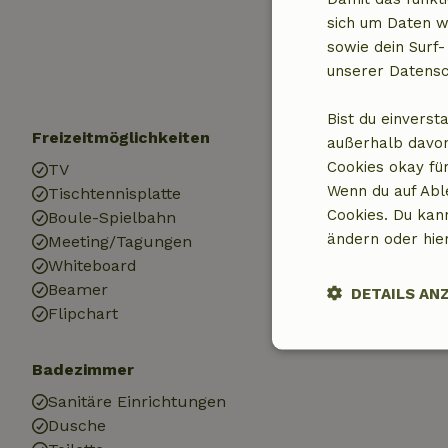
Heizung (zentr
sich um Daten w
Trinkwasser
sowie dein Surf-
Warmes Wasse
unserer Datensc
Elektrizität
Bist du einverst
Freizeitmöglichkeiten
Kinder
außerhalb davon
Cookies okay für
TV
Kinderbett (2x
Wenn du auf Abl
Tischtennisplatte
Kinderstuhl (3
Cookies. Du kan
Boule-Spielbahn
Laufstall (1x)
ändern oder hie
Meeting/Tagungen
Spielgeräte
Whiteboard
Sandkasten
Beamer
Spielplatz
DETAILS AN
Flipchart
Unbedingt
Badezimmer
erforderlich
Sanitäre Einrichtungen
Dusche