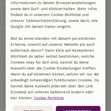
Stunden
Informationen zu deinen Browsereinstellungen
Kostenlose Stornierung innerhalb von 24 Stunden
sowie dein Surf- und Klickverhalten. Mehr Infos
nach deiner Buchungsbestätigung.
findest du in unserem Cookie-Richtlinie und
unserer Datenschutzerklärung, sowie darin, wie
Wenn du innerhalb der angegebenen Frist
Google mit deinen Daten umgeht.
stornierst, hast du Anspruch auf eine vollständige
Rückerstattung des Buchungsbetrags. Danach
Bist du einverstanden mit diesem persönlichen
erhältst du eine teilweise Rückerstattung der
Erlebnis, sowohl auf unserer Website als auch
Reisekosten und eine 100-prozentige
außerhalb davon? Dann klick auf Akzeptieren.
Rückerstattung der Anzahlung:
Möchtest du lieber selbst bestimmen, welche
Cookies okay für dich sind, kannst du deine
• bis zu 42 Tage vor Anreise: 70 % Rückerstattung
Auswahl über die Cookie-Einstellungen treffen.
• 42–28 Tage vor Anreise: 40 % Rückerstattung
Wenn du auf Ablehnen klickst, setzen wir nur die
• ab 28 Tage bis zum Tag der Anreise: 10 %
unbedingt notwendigen funktionalen Cookies. Du
Rückerstattung
kannst deine Auswahl jederzeit über den Link
• am Tag der Anreise oder später: keine
(Cookies) am unteren Seitenrand ändern oder
Rückerstattung
hier klicken:
Cookie-Richtlinie
Kaution