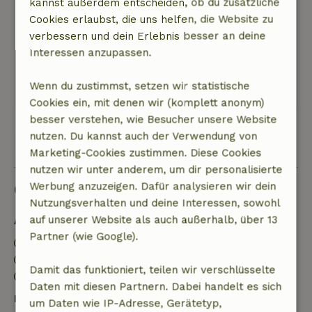
kannst außerdem entscheiden, ob du zusätzliche
Alles, was wir brauchten, war da
Cookies erlaubst, die uns helfen, die Website zu
Natur, Ruhe & Freiraum: 4
/5
verbessern und dein Erlebnis besser an deine
Wunderbar. Die Ruhe und den Frieden konnten
Interessen anzupassen.
wir wirklich gebrauchen
Dieser Text wurde automatisch übersetzt.
Wenn du zustimmst, setzen wir statistische
Original anzeigen.
Cookies ein, mit denen wir (komplett anonym)
besser verstehen, wie Besucher unsere Website
nutzen. Du kannst auch der Verwendung von
Alle 3 Bewertungen anzeigen
Marketing-Cookies zustimmen. Diese Cookies
nutzen wir unter anderem, um dir personalisierte
Gut zu wissen
Werbung anzuzeigen. Dafür analysieren wir dein
Nutzungsverhalten und deine Interessen, sowohl
auf unserer Website als auch außerhalb, über 13
Aufenthaltsdetails
Partner (wie Google).
Anreise: 14:00- 22:00
Abreise: 07:00- 11:00
Damit das funktioniert, teilen wir verschlüsselte
Kontaktloser Aufenthalt möglich
Daten mit diesen Partnern. Dabei handelt es sich
Kostenlose Stornierung innerhalb von 24
um Daten wie IP-Adresse, Gerätetyp,