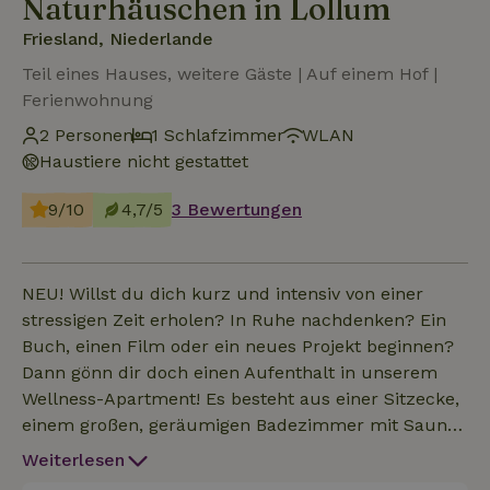
Naturhäuschen in Lollum
Friesland, Niederlande
Teil eines Hauses, weitere Gäste | Auf einem Hof |
Ferienwohnung
2 Personen
1 Schlafzimmer
WLAN
Haustiere nicht gestattet
9/10
4,7/5
3 Bewertungen
NEU! Willst du dich kurz und intensiv von einer
stressigen Zeit erholen? In Ruhe nachdenken? Ein
Buch, einen Film oder ein neues Projekt beginnen?
Dann gönn dir doch einen Aufenthalt in unserem
Wellness-Apartment! Es besteht aus einer Sitzecke,
einem großen, geräumigen Badezimmer mit Sauna,
Badewanne und Massagesessel sowie einem über
Weiterlesen
eine Treppe erreichbaren, großen Schlafzimmer mit