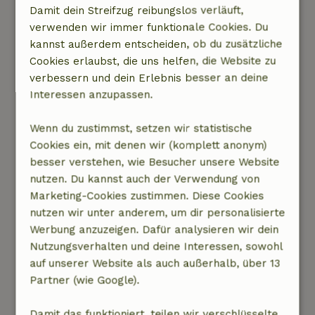
ordentlich und sauber. Gepflegte Bäder in
Damit dein Streifzug reibungslos verläuft,
jedem Zimmer. Der Service im Restaurant ist
verwenden wir immer funktionale Cookies. Du
toll! Das Essen wurde uns sogar nach oben
kannst außerdem entscheiden, ob du zusätzliche
gebracht. Trotz unseres schönen Wochenendes
Cookies erlaubst, die uns helfen, die Website zu
fanden wir das Haus nicht wirklich geeignet für
verbessern und dein Erlebnis besser an deine
eine große Gruppe wie die unsere. Das Haus
Interessen anzupassen.
liegt über einem Restaurant, direkt am Wald,
aber auch an einer Durchgangsstraße. Das
Wenn du zustimmst, setzen wir statistische
Haus besteht eigentlich aus separaten
Cookies ein, mit denen wir (komplett anonym)
Wohnungen/Hotelzimmern mit einem (zu)
besser verstehen, wie Besucher unsere Website
kleinen Gemeinschaftsraum. Wir haben hier mit
nutzen. Du kannst auch der Verwendung von
einer Gruppe aus 10 Erwachsenen und 12
Marketing-Cookies zustimmen. Diese Cookies
Kindern übernachtet, dafür ist es eigentlich zu
nutzen wir unter anderem, um dir personalisierte
klein. Der Gemeinschaftsraum mit (kleiner)
Werbung anzuzeigen. Dafür analysieren wir dein
Küche ist zu klein, um dort gemütlich zu
Nutzungsverhalten und deine Interessen, sowohl
sitzen. Wir haben ein gemeinsames
auf unserer Website als auch außerhalb, über 13
Wohnzimmer mit einem tollen Sofa etc.
Partner (wie Google).
vermisst.
Damit das funktioniert, teilen wir verschlüsselte
Dieser Text wurde automatisch übersetzt.