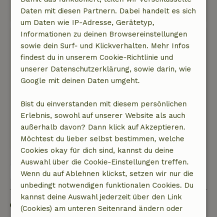
Daten mit diesen Partnern. Dabei handelt es sich
Original anzeigen.
um Daten wie IP-Adresse, Gerätetyp,
Informationen zu deinen Browsereinstellungen
H.
sowie dein Surf- und Klickverhalten. Mehr Infos
8. November 2024
findest du in unserem Cookie-Richtlinie und
Allgemeine Bewertung: 10
/10
unserer Datenschutzerklärung, sowie darin, wie
Es ist eine schöne Wohnung. Die Zimmer sind
Google mit deinen Daten umgeht.
hübsch eingerichtet. Ordentlich gepflegt
Natur, Ruhe & Freiraum: 5
/5
Bist du einverstanden mit diesem persönlichen
Es ist eine schöne Umgebung
Erlebnis, sowohl auf unserer Website als auch
Dieser Text wurde automatisch übersetzt.
außerhalb davon? Dann klick auf Akzeptieren.
Original anzeigen.
Möchtest du lieber selbst bestimmen, welche
Cookies okay für dich sind, kannst du deine
Auswahl über die Cookie-Einstellungen treffen.
Alle 4 Bewertungen anzeigen
Wenn du auf Ablehnen klickst, setzen wir nur die
unbedingt notwendigen funktionalen Cookies. Du
kannst deine Auswahl jederzeit über den Link
Gut zu wissen
(Cookies) am unteren Seitenrand ändern oder