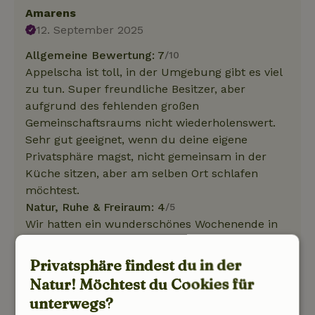
Amarens
12. September 2025
Allgemeine Bewertung: 7
/10
Appelscha ist toll, in der Umgebung gibt es viel
zu tun. Super freundliche Besitzer, aber
aufgrund des fehlenden großen
Gemeinschaftsraums nicht wiederholenswert.
Sehr gut geeignet, wenn du deine eigene
Privatsphäre magst, nicht gemeinsam in der
Küche sitzen, aber am selben Ort schlafen
möchtest.
Natur, Ruhe & Freiraum: 4
/5
Wir hatten ein wunderschönes Wochenende in
diesem Haus. Das Haus liegt am Wald, du gehst
in 1 Minute zum Waldbergturm, und ein paar
Privatsphäre findest du in der
hundert Meter weiter ist der Kletterwald von
Natur! Möchtest du Cookies für
Appelscha. Der Jacuzzi und die Sauna sind ein
unterwegs?
großes Plus! Die Schlafzimmer waren