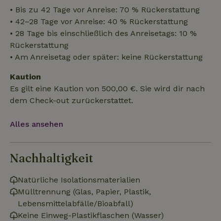
Unbedingt erforderliche Cookies ermöglichen wesentliche
• Bis zu 42 Tage vor Anreise: 70 % Rückerstattung
Kernfunktionen der Website wie die Benutzeranmeldung und
die Kontoverwaltung. Ohne die unbedingt erforderlichen
• 42–28 Tage vor Anreise: 40 % Rückerstattung
Cookies kann die Website nicht ordnungsgemäß verwendet
• 28 Tage bis einschließlich des Anreisetags: 10 %
werden.
Rückerstattung
Name
Anbieter
/
Domäne
Ablaufdatum
Besch
• Am Anreisetag oder später: keine Rückerstattung
CookieScriptConsent
CookieScript
4 Wochen 2
Diese
.naturhaeuschen.de
Tage
Cooki
Kaution
Diens
Einwil
Es gilt eine Kaution von 500,00 €. Sie wird dir nach
für B
speic
dem Check-out zurückerstattet.
Banne
Scrip
ordnu
Alles ansehen
funkti
Nachhaltigkeit
Name
Name
Anbieter
Anbieter
/
Domäne
/
Domäne
Ablaufdatum
Ablauf
Natürliche Isolationsmaterialien
Name
Anbieter
/
Domäne
Ablaufdatum
Beschreib
_nhftconstraint_term-
recently_viewed_houses
www.naturhaeuschen.de
www.naturhaeuschen.de
Session
Sess
Mülltrennung (Glas, Papier, Plastik,
search
_ga
Google LLC
1 Jahr 1
Dieser Coo
Name
Anbieter
/
Domäne
Ablaufdatum
Beschreibung
.naturhaeuschen.de
Monat
Name ist m
Google-Datenschutzerklärung
Lebensmittelabfälle/Bioabfall)
Google Uni
IDE
Google LLC
1 Jahr
Dieses Cookie
Analytics
Keine Einweg-Plastikflaschen (Wasser)
.doubleclick.net
wird von
verknüpft. 