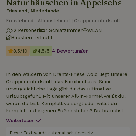
Naturhäuschen in Appelscha
Friesland, Niederlande
Freistehend | Alleinstehend | Gruppenunterkunft
22 Personen
7 Schlafzimmer
WLAN
Haustiere erlaubt
8,5/10
4,5/5
4 Bewertungen
In den Wäldern von Drents-Friese Wold liegt unsere
Gruppenunterkunft, das Familienhaus. Seine
unvergleichliche Lage gibt dir das ultimative
Urlaubsgefühl. Mit unserer All-in-Formel weißt du,
woran du bist. Komplett versorgt oder willst du
komplett auf eigenen Füßen stehen? Du brauchst
dich um nichts zu kümmern. Möchtest du unseren
Weiterlesen
Brötchen- oder Frühstücksservice nutzen? Oder
ziehst du Halbpension vor und genießt unsere
Dieser Text wurde automatisch übersetzt.