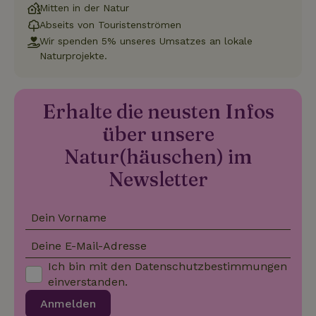
Analytics
möglicherweise
Mitten in der Natur
verwendet
vor dem
den
Besuch dieser
Abseits von Touristenströmen
Sitzungsst
Website
beizubehal
Wir spenden 5% unseres Umsatzes an lokale
gesehen hat.
Naturprojekte.
test_cookie
Google LLC
14 Minuten
Dieses Cookie
_nhft_privacy-policy
www.naturhaeuschen.de
Sess
.doubleclick.net
59
wird von
Sekunden
DoubleClick (im
Besitz von
Google)
Erhalte die neusten Infos
gesetzt, um
festzustellen,
über unsere
ob der Browser
_nhft_user-create-account
www.naturhaeuschen.de
Sess
des Website-
Natur(häuschen) im
Besuchers
Cookies
unterstützt.
Newsletter
_nhft_term-search
www.naturhaeuschen.de
Sess
Dein Vorname
Deine E-Mail-Adresse
Ich bin mit den
Datenschutzbestimmungen
einverstanden.
_nhftconstraint_privacy-
www.naturhaeuschen.de
Sess
policy
Anmelden