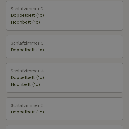
Zeemuseum oder das Drents Museum. Es gibt ein
Freibad in Appelscha und Hallenbäder in
Schlafzimmer 2
Oosterwolde und Smilde. Tennisplätze, ein
Doppelbett (1x)
Fahrradverleih und Reitställe sind zu Fuß zu
Hochbett (1x)
erreichen. Den besten frischen Gea-Apfelkuchen,
ein leckeres Mittag- oder Abendessen gibt es im
Restaurant De Bosberg.
Schlafzimmer 3
Doppelbett (1x)
Schlafzimmer 4
Doppelbett (1x)
Hochbett (1x)
Schlafzimmer 5
Doppelbett (1x)