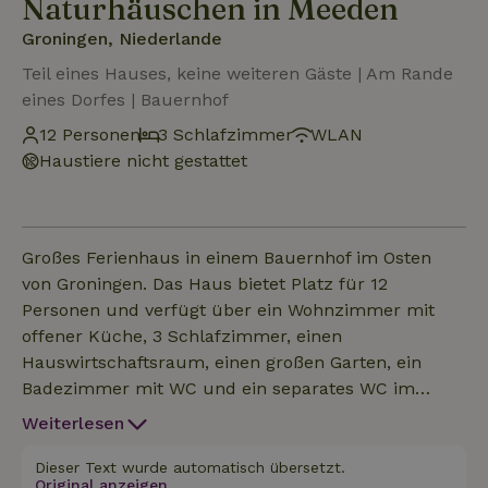
Naturhäuschen in Meeden
Groningen, Niederlande
Teil eines Hauses, keine weiteren Gäste | Am Rande
eines Dorfes | Bauernhof
12 Personen
3 Schlafzimmer
WLAN
Haustiere nicht gestattet
Großes Ferienhaus in einem Bauernhof im Osten
von Groningen. Das Haus bietet Platz für 12
Personen und verfügt über ein Wohnzimmer mit
offener Küche, 3 Schlafzimmer, einen
Hauswirtschaftsraum, einen großen Garten, ein
Badezimmer mit WC und ein separates WC im
Obergeschoss. Das gemütliche Wohnzimmer hat
Weiterlesen
eine Sitzecke mit Fernseher und Wii-Spielkonsole,
einen Esstisch, eine offene Küche, eine Bar mit
Dieser Text wurde automatisch übersetzt.
Original anzeigen.