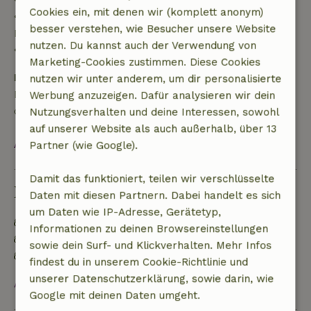
Cookies ein, mit denen wir (komplett anonym)
• 28 Tage bis einschließlich des Anreisetags: 10 %
besser verstehen, wie Besucher unsere Website
Rückerstattung
nutzen. Du kannst auch der Verwendung von
• Am Anreisetag oder später: keine Rückerstattung
Marketing-Cookies zustimmen. Diese Cookies
Kaution
nutzen wir unter anderem, um dir personalisierte
Es gilt eine Kaution von 200,00 €. Sie wird dir nach
Werbung anzuzeigen. Dafür analysieren wir dein
dem Check-out zurückerstattet.
Nutzungsverhalten und deine Interessen, sowohl
auf unserer Website als auch außerhalb, über 13
Alles ansehen
Partner (wie Google).
Damit das funktioniert, teilen wir verschlüsselte
Nachhaltigkeit
Daten mit diesen Partnern. Dabei handelt es sich
um Daten wie IP-Adresse, Gerätetyp,
Energielabel: B
Informationen zu deinen Browsereinstellungen
Natürliche Isolationsmaterialien
sowie dein Surf- und Klickverhalten. Mehr Infos
Gebaut mit natürlichen Baumaterialien
findest du in unserem Cookie-Richtlinie und
unserer Datenschutzerklärung, sowie darin, wie
Alles ansehen
Google mit deinen Daten umgeht.