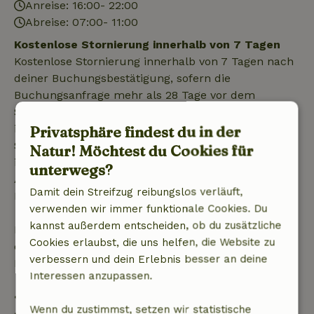
Anreise: 16:00- 22:00
Abreise: 07:00- 11:00
Kostenlose Stornierung innerhalb von 7 Tagen
Kostenlose Stornierung innerhalb von 7 Tagen nach
deiner Buchungsbestätigung, sofern die
Buchungsanfrage mehr als 28 Tage vor dem
Startdatum gestellt wurde. Bei Buchungen, die
innerhalb von 28 Tagen beginnen, gilt die kostenlose
Privatsphäre findest du in der
Stornierung innerhalb von 24 Stunden. Wenn du
Natur! Möchtest du Cookies für
innerhalb der angegebenen Frist stornierst, hast du
unterwegs?
Anspruch auf eine vollständige Rückerstattung des
Damit dein Streifzug reibungslos verläuft,
Buchungsbetrags.
verwenden wir immer funktionale Cookies. Du
kannst außerdem entscheiden, ob du zusätzliche
Danach erhältst du eine teilweise Rückerstattung
Cookies erlaubst, die uns helfen, die Website zu
der Reisekosten und eine 100-prozentige
verbessern und dein Erlebnis besser an deine
Rückerstattung der Anzahlung:
Interessen anzupassen.
• Bis zu 42 Tage vor Anreise: 70 % Rückerstattung
Wenn du zustimmst, setzen wir statistische
• 42–28 Tage vor Anreise: 40 % Rückerstattung