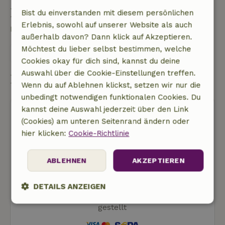
Eine Frage stellen
Bist du einverstanden mit diesem persönlichen
Erlebnis, sowohl auf unserer Website als auch
Kontakt mit dem Vermieter des Naturhäuschens
außerhalb davon? Dann klick auf Akzeptieren.
Möchtest du lieber selbst bestimmen, welche
Eine nachricht senden
Cookies okay für dich sind, kannst du deine
Auswahl über die Cookie-Einstellungen treffen.
Buchung starten
Wenn du auf Ablehnen klickst, setzen wir nur die
unbedingt notwendigen funktionalen Cookies. Du
kannst deine Auswahl jederzeit über den Link
(Cookies) am unteren Seitenrand ändern oder
hier klicken:
Cookie-Richtlinie
Kostenlose Stornierung
ABLEHNEN
AKZEPTIEREN
Buchung starten
DETAILS ANZEIGEN
Dir werden noch keine Kosten in Rechnung
gestellt
Unbedingt
Performance
Targeting
erforderlich