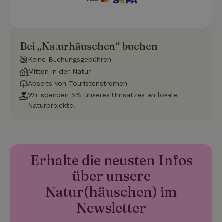
Funktionalität
Unklassifizierte
Bei „Naturhäuschen“ buchen
Keine Buchungsgebühren
Mitten in der Natur
Abseits von Touristenströmen
Wir spenden 5% unseres Umsatzes an lokale
Unbedingt erforderlich
Performance
Targeting
Naturprojekte.
Funktionalität
Unklassifizierte
Unbedingt erforderliche Cookies ermöglichen wesentliche
Kernfunktionen der Website wie die Benutzeranmeldung und
die Kontoverwaltung. Ohne die unbedingt erforderlichen
Cookies kann die Website nicht ordnungsgemäß verwendet
Erhalte die neusten Infos
werden.
über unsere
Name
Anbieter
/
Domäne
Ablaufdatum
Besch
Natur(häuschen) im
CookieScriptConsent
CookieScript
4 Wochen 2
Diese
.naturhaeuschen.de
Tage
Cooki
Newsletter
Diens
Einwil
für B