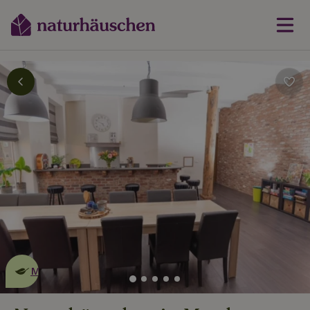
Dies ist ein
umweltschonendes
Naturhäuschen
Mehr erfahren