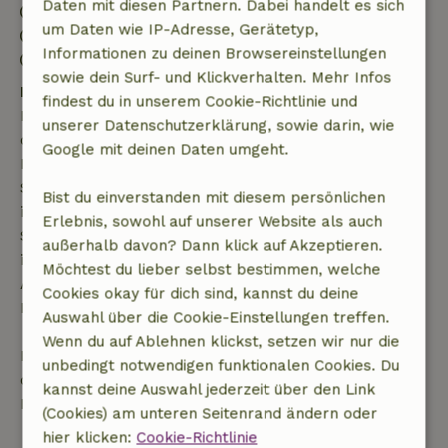
Daten mit diesen Partnern. Dabei handelt es sich
Anreise: 14:00- 20:00
um Daten wie IP-Adresse, Gerätetyp,
Abreise: 07:00- 11:00
Informationen zu deinen Browsereinstellungen
Kontaktloser Aufenthalt möglich
sowie dein Surf- und Klickverhalten. Mehr Infos
Kostenlose Stornierung innerhalb von 7 Tagen
findest du in unserem Cookie-Richtlinie und
Kostenlose Stornierung innerhalb von 7 Tagen nach
unserer Datenschutzerklärung, sowie darin, wie
deiner Buchungsbestätigung, sofern die
Google mit deinen Daten umgeht.
Buchungsanfrage mehr als 28 Tage vor dem
Startdatum gestellt wurde. Bei Buchungen, die
Bist du einverstanden mit diesem persönlichen
innerhalb von 28 Tagen beginnen, gilt die kostenlose
Erlebnis, sowohl auf unserer Website als auch
Stornierung innerhalb von 24 Stunden. Wenn du
außerhalb davon? Dann klick auf Akzeptieren.
innerhalb der angegebenen Frist stornierst, hast du
Möchtest du lieber selbst bestimmen, welche
Anspruch auf eine vollständige Rückerstattung des
Cookies okay für dich sind, kannst du deine
Buchungsbetrags.
Auswahl über die Cookie-Einstellungen treffen.
Wenn du auf Ablehnen klickst, setzen wir nur die
Danach erhältst du eine teilweise Rückerstattung
unbedingt notwendigen funktionalen Cookies. Du
der Reisekosten und eine 100-prozentige
kannst deine Auswahl jederzeit über den Link
Rückerstattung der Anzahlung:
(Cookies) am unteren Seitenrand ändern oder
hier klicken:
Cookie-Richtlinie