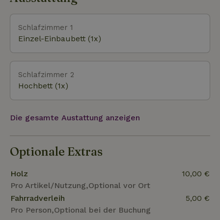
vielen Welt-Trommeln trommeln. Direkt hinter dem
Wohnwagen grenzt das unberührte
Naturschutzgebiet an. In der Umgebung gibt es
Schlafzimmer 1
viele Wander- und Radwege, und es gibt viel zu
Einzel-Einbaubett (1x)
sehen und zu entdecken! Zwei E-Bikes und zwei
Mountainbikes stehen zum Verleih bereit. Nur für Erw
Schlafzimmer 2
Hochbett (1x)
Die gesamte Austattung anzeigen
Optionale Extras
Holz
10,00 €
Pro Artikel/Nutzung,Optional vor Ort
Fahrradverleih
5,00 €
Pro Person,Optional bei der Buchung