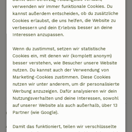
Michiel
verwenden wir immer funktionale Cookies. Du
10. Juli 2026
kannst außerdem entscheiden, ob du zusätzliche
Cookies erlaubst, die uns helfen, die Website zu
Allgemeine Bewertung: 10
/10
verbessern und dein Erlebnis besser an deine
Wenn du Ruhe, Privatsphäre und Natur suchst,
Interessen anzupassen.
ist das hier genau das Richtige
Natur, Ruhe & Freiraum: 5
/5
Wenn du zustimmst, setzen wir statistische
Ein hübsches Häuschen in einer
Cookies ein, mit denen wir (komplett anonym)
wunderschönen und ruhigen Gegend
besser verstehen, wie Besucher unsere Website
Dieser Text wurde automatisch übersetzt.
nutzen. Du kannst auch der Verwendung von
Original anzeigen.
Marketing-Cookies zustimmen. Diese Cookies
nutzen wir unter anderem, um dir personalisierte
Werbung anzuzeigen. Dafür analysieren wir dein
Alle 52 Bewertungen anzeigen
Nutzungsverhalten und deine Interessen, sowohl
auf unserer Website als auch außerhalb, über 13
Gut zu wissen
Partner (wie Google).
Aufenthaltsdetails
Damit das funktioniert, teilen wir verschlüsselte