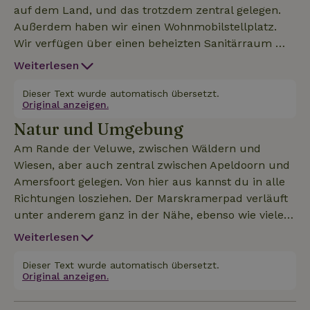
auf dem Land, und das trotzdem zentral gelegen.
Außerdem haben wir einen Wohnmobilstellplatz.
Wir verfügen über einen beheizten Sanitärraum mit
Dusche, Toiletten und einem Spülbereich. Dort
Weiterlesen
stehen auch eine Waschmaschine und ein Trockner
bereit. Haustiere sind nicht erlaubt. Eine
Dieser Text wurde automatisch übersetzt.
Original anzeigen.
Grundausstattung ist in der Hütte vorhanden: Töpfe,
Natur und Umgebung
Geschirr, Besteck usw. Eine Kaffeemaschine und ein
Wasserkocher. Bettwäsche musst du selbst
Am Rande der Veluwe, zwischen Wäldern und
mitbringen oder kannst sie mieten. Siehe Preise. Es
Wiesen, aber auch zentral zwischen Apeldoorn und
gibt zwei separate Matratzen und zwei separate
Amersfoort gelegen. Von hier aus kannst du in alle
Decken. Auch Kopfkissen sind vorhanden.
Richtungen losziehen. Der Marskramerpad verläuft
unter anderem ganz in der Nähe, ebenso wie viele
Radwege mit Knotenpunkten und Klompenpaden.
Weiterlesen
Dieser Text wurde automatisch übersetzt.
Original anzeigen.