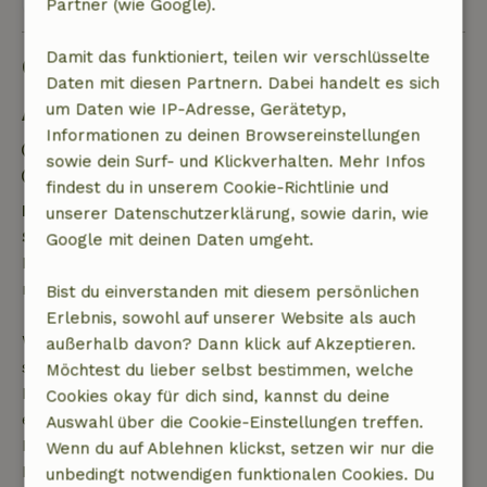
Partner (wie Google).
Damit das funktioniert, teilen wir verschlüsselte
Gut zu wissen
Daten mit diesen Partnern. Dabei handelt es sich
um Daten wie IP-Adresse, Gerätetyp,
Aufenthaltsdetails
Informationen zu deinen Browsereinstellungen
Anreise: 14:00- 22:00
sowie dein Surf- und Klickverhalten. Mehr Infos
Abreise: 07:00- 11:30
findest du in unserem Cookie-Richtlinie und
Kostenlose Stornierung innerhalb von 24
unserer Datenschutzerklärung, sowie darin, wie
Stunden
Google mit deinen Daten umgeht.
Kostenlose Stornierung innerhalb von 24 Stunden
nach deiner Buchungsbestätigung.
Bist du einverstanden mit diesem persönlichen
Erlebnis, sowohl auf unserer Website als auch
Wenn du innerhalb der angegebenen Frist
außerhalb davon? Dann klick auf Akzeptieren.
stornierst, hast du Anspruch auf eine vollständige
Möchtest du lieber selbst bestimmen, welche
Rückerstattung des Buchungsbetrags. Danach
Cookies okay für dich sind, kannst du deine
erhältst du eine teilweise Rückerstattung der
Auswahl über die Cookie-Einstellungen treffen.
Reisekosten und eine 100-prozentige
Wenn du auf Ablehnen klickst, setzen wir nur die
Rückerstattung der Anzahlung:
unbedingt notwendigen funktionalen Cookies. Du