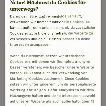
Natur! Möchtest du Cookies für
Das Bad sieht ordentlich aus.
unterwegs?
Auf jeden Fall empfehlenswert.
Dieser Text wurde automatisch übersetzt.
Damit dein Streifzug reibungslos verläuft,
Original anzeigen.
verwenden wir immer funktionale Cookies. Du
kannst außerdem entscheiden, ob du zusätzliche
Hester
Cookies erlaubst, die uns helfen, die Website zu
8. Juli 2026
verbessern und dein Erlebnis besser an deine
Interessen anzupassen.
Allgemeine Bewertung: 10
/10
Schön, ruhig, gemütlich, super.
Wenn du zustimmst, setzen wir statistische
Natur, Ruhe & Freiraum: 5
/5
Cookies ein, mit denen wir (komplett anonym)
Ein toller Ort, sauber, gepflegt, mitten im
besser verstehen, wie Besucher unsere Website
Grünen. Angenehme und reibungslose
nutzen. Du kannst auch der Verwendung von
Kommunikation mit Eline, der Gastgeberin.
Marketing-Cookies zustimmen. Diese Cookies
Dieser Text wurde automatisch übersetzt.
nutzen wir unter anderem, um dir personalisierte
Original anzeigen.
Werbung anzuzeigen. Dafür analysieren wir dein
Nutzungsverhalten und deine Interessen, sowohl
auf unserer Website als auch außerhalb, über 13
Alle 81 Bewertungen anzeigen