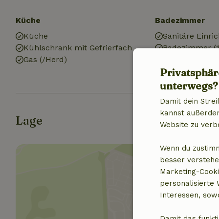
Küche
Badezimmer
Küche
Sanitäre Einri
Kühlschrank mit Gefrierfach
Badezimmer (1
Gas (/Herd)
Dusche
Privatsphär
Toilette
unterwegs?
Damit dein Strei
kannst außerdem 
Lage
Website zu verb
Wenn du zustimm
besser verstehe
Marketing-Cooki
personalisierte
Interessen, sowo
Standor
Damit das funkti