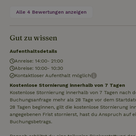
.na
_nhftconstraint_
Alle 4 Bewertungen anzeigen
_ga_JRK1QL37RY
calendar
test_cookie
Go
.do
_nhft_safety-depo
Gut zu wissen
_nhft_search-geo
Aufenthaltsdetails
Anreise: 14:00- 21:00
Abreise: 10:00- 10:30
_nhft_privacy-pol
Kontaktloser Aufenthalt möglich
Kostenlose Stornierung innerhalb von 7 Tagen
_nhft_user-creat
Kostenlose Stornierung innerhalb von 7 Tagen nach d
Buchungsanfrage mehr als 28 Tage vor dem Startdatu
_nhft_term-searc
28 Tagen beginnen, gilt die kostenlose Stornierung i
angegebenen Frist stornierst, hast du Anspruch auf e
Buchungsbetrags.
_nhftconstraint_p
policy