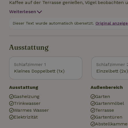
Kaffee auf der Terrasse genießen, Vögel beobachten 
Gaasterland entstand in der vorletzten Eiszeit und is
Weiterlesen
und Klippen: das Rote Kliff bei Warns, das Mirnser K
Gebiet zum Radfahren und Wandern, und auch Liebh
Dieser Text wurde automatisch übersetzt.
Original anzeige
auf ihre Kosten. Ganz in der Nähe findest du das ch
Geschäften und gemütlichen Restaurants auf dem Dor
Ausstattung
Schlafzimmer 1
Schlafzimmer 
Kleines Doppelbett (1x)
Einzelbett (2x)
Ausstattung
Außenbereich
Gasheizung
Garten
Trinkwasser
Gartenmöbel
Warmes Wasser
Terrasse
Elektrizität
Gartentüren
Abstellkamme