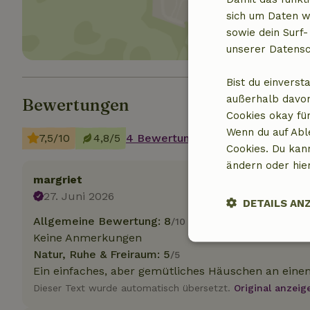
sich um Daten w
sowie dein Surf-
unserer Datensc
Bist du einverst
außerhalb davon
Bewertungen
Cookies okay für
Wenn du auf Abl
7,5/10
4,8/5
4 Bewertungen
Cookies. Du kan
ändern oder hie
margriet
27. Juni 2026
DETAILS AN
Allgemeine Bewertung: 8
/10
Keine Anmerkungen
Unbedingt
Natur, Ruhe & Freiraum: 5
/5
erforderlich
Ein einfaches, aber gemütliches Häuschen an ein
Dieser Text wurde automatisch übersetzt.
Original anzeig