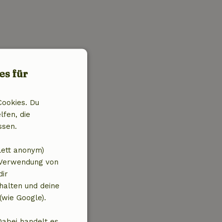
es für
Cookies. Du
lfen, die
ssen.
lett anonym)
 Verwendung von
dir
halten und deine
(wie Google).
Dabei handelt es