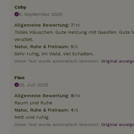
Coby
6. September 2025
Unbedin
Allgemeine Bewertung: 7
/10
Unbedingt erforder
Tolles Häuschen. Gute Heizung mit Gasofen. Gute M
und die Kontoverwa
veraltet.
verwendet werden.
Natur, Ruhe & Freiraum: 5
/5
Name
Sehr ruhig, im Wald, viel Schatten.
CookieScriptCons
Dieser Text wurde automatisch übersetzt.
Original anzeig
Fien
25. Juli 2025
Allgemeine Bewertung: 8
/10
Name
Name
Name
Name
Anb
Raum und Ruhe
_ga
_nhftconstraint_t
recently_viewed
search
Natur, Ruhe & Freiraum: 4
/5
IDE
Go
.do
Nett und ruhig
_nhft_new-calend
Dieser Text wurde automatisch übersetzt.
Original anzeig
_gcl_au
Go