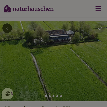
Dies ist ein
umweltschonendes
Naturhäuschen
Mehr erfahren