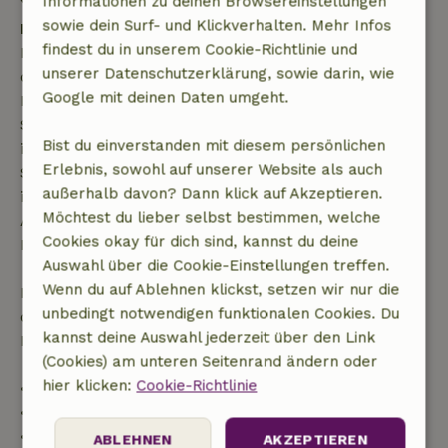
Informationen zu deinen Browsereinstellungen
sowie dein Surf- und Klickverhalten. Mehr Infos
Kostenlose Stornierung innerhalb von 7 Tagen
findest du in unserem Cookie-Richtlinie und
Kostenlose Stornierung innerhalb von 7 Tagen nach
unserer Datenschutzerklärung, sowie darin, wie
deiner Buchungsbestätigung, sofern die
Google mit deinen Daten umgeht.
Buchungsanfrage mehr als 28 Tage vor dem
Startdatum gestellt wurde. Bei Buchungen, die
Bist du einverstanden mit diesem persönlichen
innerhalb von 28 Tagen beginnen, gilt die kostenlose
Erlebnis, sowohl auf unserer Website als auch
Stornierung innerhalb von 24 Stunden. Wenn du
außerhalb davon? Dann klick auf Akzeptieren.
innerhalb der angegebenen Frist stornierst, hast du
Möchtest du lieber selbst bestimmen, welche
Anspruch auf eine vollständige Rückerstattung des
Cookies okay für dich sind, kannst du deine
Buchungsbetrags.
Auswahl über die Cookie-Einstellungen treffen.
Wenn du auf Ablehnen klickst, setzen wir nur die
Danach erhältst du eine teilweise Rückerstattung
unbedingt notwendigen funktionalen Cookies. Du
der Reisekosten und eine 100-prozentige
kannst deine Auswahl jederzeit über den Link
Rückerstattung der Anzahlung:
(Cookies) am unteren Seitenrand ändern oder
hier klicken:
Cookie-Richtlinie
• Bis zu 42 Tage vor Anreise: 70 % Rückerstattung
• 42–28 Tage vor Anreise: 40 % Rückerstattung
• 28 Tage bis einschließlich des Anreisetags: 10 %
ABLEHNEN
AKZEPTIEREN