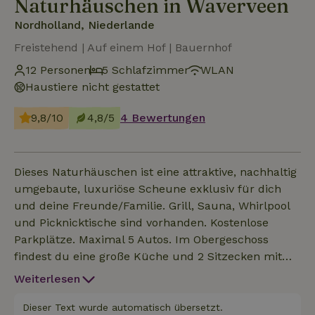
Naturhäuschen in Waverveen
Nordholland, Niederlande
Freistehend | Auf einem Hof | Bauernhof
12 Personen
5 Schlafzimmer
WLAN
Haustiere nicht gestattet
9,8/10
4,8/5
4 Bewertungen
Dieses Naturhäuschen ist eine attraktive, nachhaltig
umgebaute, luxuriöse Scheune exklusiv für dich
und deine Freunde/Familie. Grill, Sauna, Whirlpool
und Picknicktische sind vorhanden. Kostenlose
Parkplätze. Maximal 5 Autos. Im Obergeschoss
findest du eine große Küche und 2 Sitzecken mit
herrlichem Blick über die Felder des Bauernhofs.
Weiterlesen
Im Untergeschoss befinden sich 5 Wohnungen (6
Schlafzimmer) mit eigenem Bad und einer Terrasse,
Dieser Text wurde automatisch übersetzt.