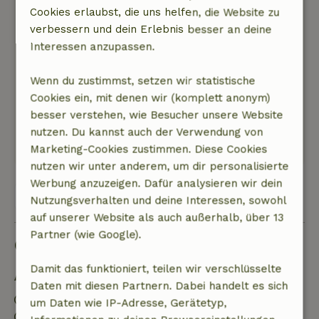
Fantastische en unieke locatie. We hebben het
Cookies erlaubst, die uns helfen, die Website zu
hier heerlijk gehad. Alles was tot in de puntjes
verbessern und dein Erlebnis besser an deine
geregeld. Bij aankomst werden we vriendelijk
Interessen anzupassen.
ontvangen door Arrad en hebben een leuke
rondleiding gehad. We waren zeer onder de
Wenn du zustimmst, setzen wir statistische
indruk van de plek en de afwerking van de
Cookies ein, mit denen wir (komplett anonym)
locatie. Dank voor het mooie weekend!
besser verstehen, wie Besucher unsere Website
Natur, Ruhe & Freiraum: 5
/5
nutzen. Du kannst auch der Verwendung von
Ins Deutsche übersetzen.
Marketing-Cookies zustimmen. Diese Cookies
nutzen wir unter anderem, um dir personalisierte
Werbung anzuzeigen. Dafür analysieren wir dein
Alle 4 Bewertungen anzeigen
Nutzungsverhalten und deine Interessen, sowohl
auf unserer Website als auch außerhalb, über 13
Partner (wie Google).
Gut zu wissen
Damit das funktioniert, teilen wir verschlüsselte
Aufenthaltsdetails
Daten mit diesen Partnern. Dabei handelt es sich
Anreise: 18:00- 21:00
um Daten wie IP-Adresse, Gerätetyp,
Abreise: 08:00- 13:00