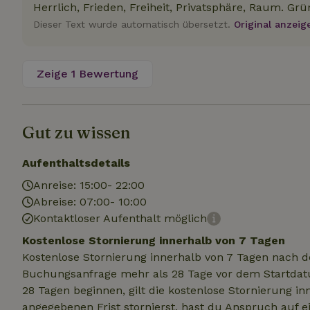
Herrlich, Frieden, Freiheit, Privatsphäre, Raum. Grü
Dieser Text wurde automatisch übersetzt.
Original anzeig
Unbedin
Unbedingt erforder
Zeige 1 Bewertung
und die Kontoverwa
verwendet werden.
Name
Gut zu wissen
CookieScriptCons
Aufenthaltsdetails
Anreise: 15:00- 22:00
Abreise: 07:00- 10:00
Kontaktloser Aufenthalt möglich
Name
Name
Name
Name
Anb
Kostenlose Stornierung innerhalb von 7 Tagen
_ga
_nhftconstraint_t
recently_viewed
search
IDE
Go
Kostenlose Stornierung innerhalb von 7 Tagen nach d
.do
Buchungsanfrage mehr als 28 Tage vor dem Startdatu
_nhft_new-calend
28 Tagen beginnen, gilt die kostenlose Stornierung i
_gcl_au
Go
angegebenen Frist stornierst, hast du Anspruch auf e