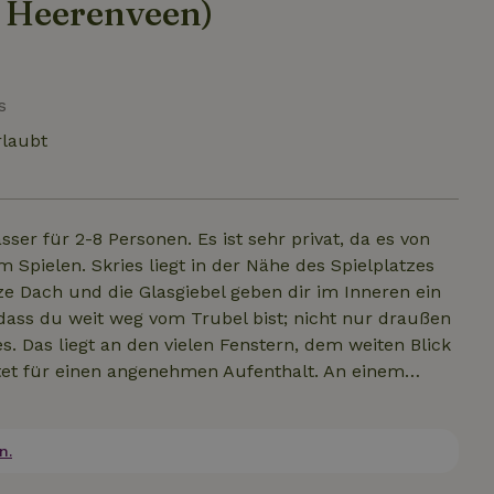
 Heerenveen)
s
rlaubt
er für 2-8 Personen. Es ist sehr privat, da es von
 Spielen. Skries liegt in der Nähe des Spielplatzes
ze Dach und die Glasgiebel geben dir im Inneren ein
dass du weit weg vom Trubel bist; nicht nur draußen
. Das liegt an den vielen Fenstern, dem weiten Blick
ttet für einen angenehmen Aufenthalt. An einem
ern. Die Waterlodge eignet sich für eine Familie mit
 ist sie ein hervorragendes Ferienhaus. Eine
 die Ferienhäuser Ljip und Goudûle zu mieten, was
n.