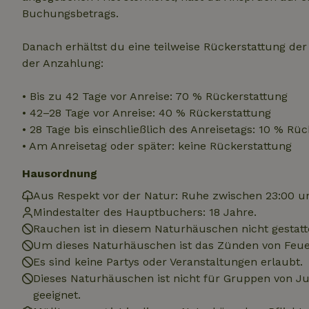
.na
Buchungsbetrags.
_nhftconstraint_
_ga_JRK1QL37RY
calendar
test_cookie
Go
Danach erhältst du eine teilweise Rückerstattung de
.do
_nhft_safety-depo
der Anzahlung:
• Bis zu 42 Tage vor Anreise: 70 % Rückerstattung
_nhft_search-geo
• 42–28 Tage vor Anreise: 40 % Rückerstattung
• 28 Tage bis einschließlich des Anreisetags: 10 % Rü
• Am Anreisetag oder später: keine Rückerstattung
_nhft_privacy-pol
Hausordnung
Aus Respekt vor der Natur: Ruhe zwischen 23:00 u
_nhft_user-creat
Mindestalter des Hauptbuchers: 18 Jahre.
Rauchen ist in diesem Naturhäuschen nicht gestatt
_nhft_term-searc
Um dieses Naturhäuschen ist das Zünden von Feuer
Es sind keine Partys oder Veranstaltungen erlaubt.
_nhftconstraint_p
Dieses Naturhäuschen ist nicht für Gruppen von 
policy
geeignet.