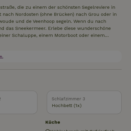
rstraße, die zu einem der schönsten Segelreviere in
ht nach Nordosten (ohne Brücken) nach Grou oder in
ewoude und de Veenhoop segeln. Wenn du nach
und das Sneekermeer. Erlebe diese wunderschöne
einer Schaluppe, einem Motorboot oder einem
ge für Anfänger und fortgeschrittene Wassersportler
zahlreiche Möglichkeiten zum Radfahren und
 typisch für die friesische Landschaft. Die
n.
en verschiedenen Dörfern wie Akkrum, Grou, de
e für Ausflüge findest du unter unseren Aktivitäten.
2
Schlafzimmer 3
Hochbett (1x)
Küche