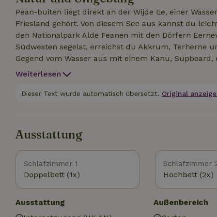
Pean-buiten liegt direkt an der Wijde Ee, einer Wasse
Friesland gehört. Von diesem See aus kannst du leic
den Nationalpark Alde Feanen mit den Dörfern Eern
Südwesten segelst, erreichst du Akkrum, Terherne 
Gegend vom Wasser aus mit einem Kanu, Supboard, 
Segelboot. Aufgrund ihrer Vielfalt sind die Wasserwe
Weiterlesen
sehr gut geeignet. Außerdem gibt es in der Gegend 
Wandern. Der Wechsel von Wiesen und Wasserwegen ist
Dieser Text wurde automatisch übersetzt.
Original anzeige
gastronomischen und kulturellen Einrichtungen in d
Veenhoop und Aldeboarn sind hervorragend. Vorschläg
Ausstattung
Schlafzimmer 1
Schlafzimmer 
Doppelbett (1x)
Hochbett (2x)
Ausstattung
Außenbereich