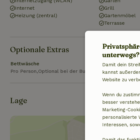
Internetzugang (WLAN)
Garten
Internet
Grill
Heizung (zentral)
Gartenmöbel
Terrasse
Privatsphär
Optionale Extras
unterwegs?
Bettwäsche
Damit dein Strei
Pro Person,Optional bei der Buchung
kannst außerdem 
Website zu verb
Wenn du zustimm
Lage
besser verstehe
Marketing-Cooki
personalisierte
Interessen, sowo
Damit das funkti