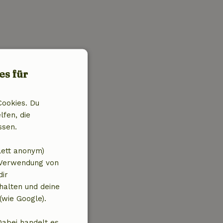
es für
Cookies. Du
lfen, die
ssen.
lett anonym)
 Verwendung von
dir
halten und deine
(wie Google).
Dabei handelt es