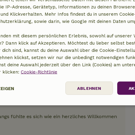
ie IP-Adresse, Gerätetyp, Informationen zu deinen Browsere
t anzeigen
 und Klickverhalten. Mehr Infos findest du in unserem Cookie-
hutzerklärung, sowie darin, wie Google mit deinen Daten um
anden mit diesem persönlichen Erlebnis, sowohl auf unserer 
? Dann klick auf Akzeptieren. Möchtest du lieber selbst be
 dich sind, kannst du deine Auswahl über die Cookie-Einstell
ehnen klickst, setzen wir nur die unbedingt notwendigen funk
nst deine Auswahl jederzeit über den Link (Cookies) am unter
r klicken:
Cookie-Richtlinie
ZEIGEN
ABLEHNEN
AK
Performance
Targeting
Funktionalität
angs fühlte es sich wie ein herzliches Willkommen