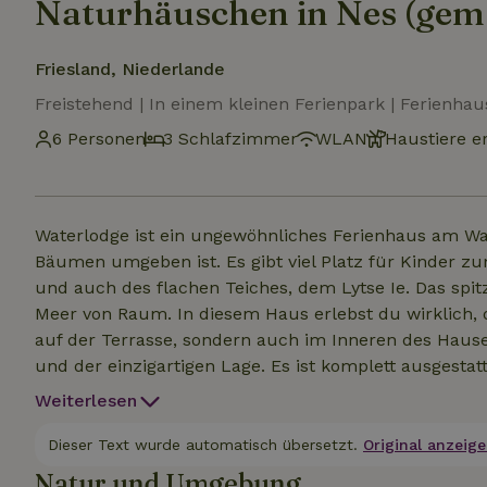
Naturhäuschen in Nes (gem
Friesland, Niederlande
Freistehend | In einem kleinen Ferienpark | Ferienhau
6 Personen
3 Schlafzimmer
WLAN
Haustiere e
Waterlodge ist ein ungewöhnliches Ferienhaus am Wass
Bäumen umgeben ist. Es gibt viel Platz für Kinder zum
und auch des flachen Teiches, dem Lytse Ie. Das spit
Meer von Raum. In diesem Haus erlebst du wirklich, 
auf der Terrasse, sondern auch im Inneren des Hauses
und der einzigartigen Lage. Es ist komplett ausgesta
kühlen Abend kannst du den Holzofen gemütlich anfeu
Weiterlesen
maximal 8 Personen, aber auch für befreundete Paare
Besonderheit dieses Hauses ist die Möglichkeit, auch
Dieser Text wurde automatisch übersetzt.
Original anzeige
ideal für Familien mit Kindern ist.
Natur und Umgebung