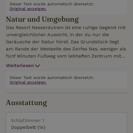
nach Absprache erlaubt. Geschützt durch den Wald
Dieser Text wurde automatisch übersetzt.
Original anzeigen.
mit einer überdachten Sonnenterrasse an der
Natur und Umgebung
Vorderseite des Bungalows. Es gibt eine Feuerstelle
im Freien, die auch als Grill und Pizzaofen genutzt
Das Resort Nesserduinen ist eine ruhige Gegend mit
werden kann. Waschmaschine und Trockner sind in
unvergleichlicher Aussicht, in der du nur die
einem Nebengebäude der Anlage untergebracht.
Geräusche der Natur hörst. Das Grundstück liegt
Ein Essbereich und eine Sitzgruppe runden das
am Rande der Westseite des Dorfes Nes, weniger als
Angebot ab.
fünf Minuten Fußweg vom lebhaften Zentrum mit
seinen gemütlichen Terrassen, Restaurants und
Weiterlesen
netten Geschäften entfernt. Das Wattenmeer und
der Strand sind in kurzer Zeit zu Fuß und mit dem
Dieser Text wurde automatisch übersetzt.
Original anzeigen.
Fahrrad zu erreichen. Das Grundstück mit eigenen
Parkplätzen liegt hinter dem Kattenplas im
Windschatten des Waldes mit dauerhaft freiem Blick
Ausstattung
auf die Binnendünen mit Ackerland und ist über
eine verkehrsfreie Sackgasse zu erreichen. Die
Schönheit der Aussicht und der Umgebung ist
Schlafzimmer 1
unvergleichlich und stellt einen Mehrwert dar, der
Doppelbett (1x)