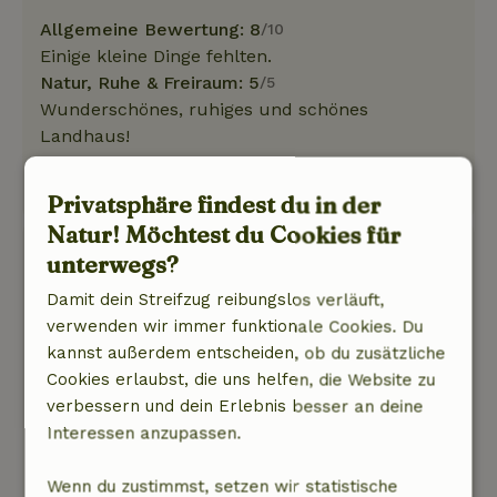
Allgemeine Bewertung: 8
/10
Einige kleine Dinge fehlten.
Natur, Ruhe & Freiraum: 5
/5
Wunderschönes, ruhiges und schönes
Landhaus!
Dieser Text wurde automatisch übersetzt.
Original anzeigen.
Privatsphäre findest du in der
Natur! Möchtest du Cookies für
Jacobien
unterwegs?
29. August 2025
Damit dein Streifzug reibungslos verläuft,
Allgemeine Bewertung: 8
/10
verwenden wir immer funktionale Cookies. Du
Schönes modernes Haus
kannst außerdem entscheiden, ob du zusätzliche
Natur, Ruhe & Freiraum: 5
/5
Cookies erlaubst, die uns helfen, die Website zu
Von der Hütte aus geht es auf dem Waldweg
verbessern und dein Erlebnis besser an deine
zum Hundeauslaufgebiet. Durch den Wald
Interessen anzupassen.
gelangt man auf einen (gepflasterten) Weg, der
zum Strand führt.
Wenn du zustimmst, setzen wir statistische