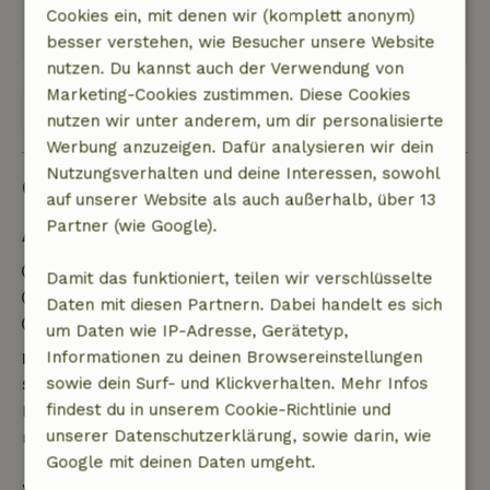
Dieser Text wurde automatisch übersetzt.
Cookies ein, mit denen wir (komplett anonym)
Original anzeigen.
besser verstehen, wie Besucher unsere Website
nutzen. Du kannst auch der Verwendung von
Marketing-Cookies zustimmen. Diese Cookies
Alle 10 Bewertungen anzeigen
nutzen wir unter anderem, um dir personalisierte
Werbung anzuzeigen. Dafür analysieren wir dein
Nutzungsverhalten und deine Interessen, sowohl
Gut zu wissen
auf unserer Website als auch außerhalb, über 13
Partner (wie Google).
Aufenthaltsdetails
Anreise: 15:00- 22:00
Damit das funktioniert, teilen wir verschlüsselte
Abreise: 07:00- 10:00
Daten mit diesen Partnern. Dabei handelt es sich
Kontaktloser Aufenthalt möglich
um Daten wie IP-Adresse, Gerätetyp,
Informationen zu deinen Browsereinstellungen
Kostenlose Stornierung innerhalb von 24
sowie dein Surf- und Klickverhalten. Mehr Infos
Stunden
findest du in unserem Cookie-Richtlinie und
Kostenlose Stornierung innerhalb von 24 Stunden
unserer Datenschutzerklärung, sowie darin, wie
nach deiner Buchungsbestätigung.
Google mit deinen Daten umgeht.
Wenn du innerhalb der angegebenen Frist