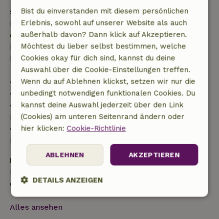
Bist du einverstanden mit diesem persönlichen
stornierst, hast du Anspruch auf eine vollständige
Erlebnis, sowohl auf unserer Website als auch
Rückerstattung des Buchungsbetrags. Danach
außerhalb davon? Dann klick auf Akzeptieren.
erhältst du eine teilweise Rückerstattung der
Möchtest du lieber selbst bestimmen, welche
Reisekosten und eine 100-prozentige
Cookies okay für dich sind, kannst du deine
Rückerstattung der Anzahlung:
Auswahl über die Cookie-Einstellungen treffen.
Wenn du auf Ablehnen klickst, setzen wir nur die
• bis zu 42 Tage vor Anreise: 70 % Rückerstattung
unbedingt notwendigen funktionalen Cookies. Du
• 42–28 Tage vor Anreise: 40 % Rückerstattung
kannst deine Auswahl jederzeit über den Link
• ab 28 Tage bis zum Tag der Anreise: 10 %
(Cookies) am unteren Seitenrand ändern oder
Rückerstattung
hier klicken:
Cookie-Richtlinie
• am Tag der Anreise oder später: keine
Rückerstattung
ABLEHNEN
AKZEPTIEREN
Kaution
Es gilt eine Kaution von 150,00 €. Sie wird dir nach
DETAILS ANZEIGEN
dem Check-out zurückerstattet.
Unbedingt
Performance
Targeting
Alles ansehen
erforderlich