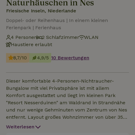
Naturhäuschen in Nes
Friesische Inseln, Niederlande
Doppel- oder Reihenhaus | In einem kleinen
Ferienpark | Ferienhaus
4 Personen
2 Schlafzimmer
WLAN
Haustiere erlaubt
8,7/10
4,9/5
10 Bewertungen
Dieser komfortable 4-Personen-Nichtraucher-
Bungalow mit viel Privatsphäre ist mit allem
Komfort ausgestattet und liegt im kleinen Park
"Resort Nesserduinen" am Waldrand in Strandnähe
und nur wenige Gehminuten vom Zentrum von Nes
entfernt. Layout großes Wohnzimmer von über 35
m² mit offener Küche. Zwei Schlafzimmer mit
Weiterlesen
Boxspringbetten und ein großes Bad. Haustiere sind