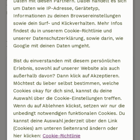
Daten mit diesen Partnern. Dabei handelt es sich
Eine Frage stellen
um Daten wie IP-Adresse, Gerätetyp,
Kontakt mit dem Vermieter des Naturhäuschens
Informationen zu deinen Browsereinstellungen
sowie dein Surf- und Klickverhalten. Mehr Infos
Eine nachricht senden
findest du in unserem Cookie-Richtlinie und
unserer Datenschutzerklärung, sowie darin, wie
Buchung starten
Google mit deinen Daten umgeht.
Bist du einverstanden mit diesem persönlichen
Erlebnis, sowohl auf unserer Website als auch
außerhalb davon? Dann klick auf Akzeptieren.
Möchtest du lieber selbst bestimmen, welche
Cookies okay für dich sind, kannst du deine
Kostenlose Stornierung
Auswahl über die Cookie-Einstellungen treffen.
Wenn du auf Ablehnen klickst, setzen wir nur die
Buchung starten
unbedingt notwendigen funktionalen Cookies. Du
Dir werden noch keine Kosten in Rechnung
kannst deine Auswahl jederzeit über den Link
gestellt
(Cookies) am unteren Seitenrand ändern oder
hier klicken:
Cookie-Richtlinie