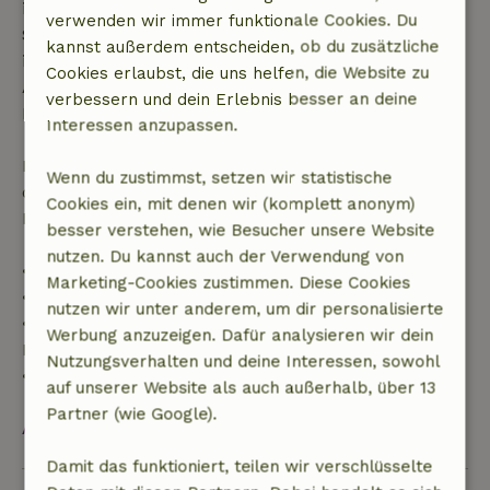
innerhalb von 28 Tagen beginnen, gilt die kostenlose
verwenden wir immer funktionale Cookies. Du
Stornierung innerhalb von 24 Stunden. Wenn du
kannst außerdem entscheiden, ob du zusätzliche
innerhalb der angegebenen Frist stornierst, hast du
Cookies erlaubst, die uns helfen, die Website zu
Anspruch auf eine vollständige Rückerstattung des
verbessern und dein Erlebnis besser an deine
Buchungsbetrags.
Interessen anzupassen.
Danach erhältst du eine teilweise Rückerstattung
Wenn du zustimmst, setzen wir statistische
der Reisekosten und eine 100-prozentige
Cookies ein, mit denen wir (komplett anonym)
Rückerstattung der Anzahlung:
besser verstehen, wie Besucher unsere Website
nutzen. Du kannst auch der Verwendung von
• Bis zu 42 Tage vor Anreise: 70 % Rückerstattung
Marketing-Cookies zustimmen. Diese Cookies
• 42–28 Tage vor Anreise: 40 % Rückerstattung
nutzen wir unter anderem, um dir personalisierte
• 28 Tage bis einschließlich des Anreisetags: 10 %
Werbung anzuzeigen. Dafür analysieren wir dein
Rückerstattung
Nutzungsverhalten und deine Interessen, sowohl
• Am Anreisetag oder später: keine Rückerstattung
auf unserer Website als auch außerhalb, über 13
Partner (wie Google).
Alles ansehen
Damit das funktioniert, teilen wir verschlüsselte