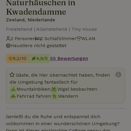
Naturhäuschen in
Kwadendamme
Zeeland, Niederlande
Freistehend | Alleinstehend | Tiny House
2 Personen
2 Schlafzimmer
WLAN
Haustiere nicht gestattet
9,2/10
4,9/5
55 Bewertungen
Gäste, die hier übernachtet haben, finden
die Umgebung fantastisch für
Mountainbiken
Vögel beobachten
Fahrrad fahren
Wandern
Genießt du die Ruhe und entspannst dich
vollkommen in einer wunderschönen Umgebung?
Dann ist dieses einzigartige Cottage genau das