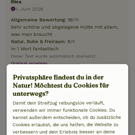
Rina
1. Juni 2026
Allgemeine Bewertung: 10
/10
Sehr schöne und abgelegene Hütte mit allem,
was man braucht
Natur, Ruhe & Freiraum: 5
/5
In 1 Wort fantastisch
Dieser Text wurde automatisch übersetzt.
Original anzeigen.
Privatsphäre findest du in der
Aike
Natur! Möchtest du Cookies für
25. Mai 2026
unterwegs?
Allgemeine Bewertung: 9
/10
Damit dein Streifzug reibungslos verläuft,
Schönes Haus mit ebenso gutem Empfang.
verwenden wir immer funktionale Cookies. Du
Schöner Campingplatz. Es lohnt sich zu
kannst außerdem entscheiden, ob du zusätzliche
wiederholen.
Cookies erlaubst, die uns helfen, die Website zu
Natur, Ruhe & Freiraum: 4
/5
verbessern und dein Erlebnis besser an deine
Der Campingplatz sowie das Gelände von