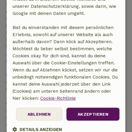
Kostenlose Stornierung innerhalb von 7 Tagen nach
unserer Datenschutzerklärung, sowie darin, wie
deiner Buchungsbestätigung, sofern die
Google mit deinen Daten umgeht.
Buchungsanfrage mehr als 28 Tage vor dem
Startdatum gestellt wurde. Bei Buchungen, die
Bist du einverstanden mit diesem persönlichen
innerhalb von 28 Tagen beginnen, gilt die kostenlose
Erlebnis, sowohl auf unserer Website als auch
Stornierung innerhalb von 24 Stunden. Wenn du
außerhalb davon? Dann klick auf Akzeptieren.
innerhalb der angegebenen Frist stornierst, hast du
Möchtest du lieber selbst bestimmen, welche
Anspruch auf eine vollständige Rückerstattung des
Cookies okay für dich sind, kannst du deine
Buchungsbetrags.
Auswahl über die Cookie-Einstellungen treffen.
Wenn du auf Ablehnen klickst, setzen wir nur die
Danach erhältst du eine teilweise Rückerstattung
unbedingt notwendigen funktionalen Cookies. Du
der Reisekosten und eine 100-prozentige
kannst deine Auswahl jederzeit über den Link
Rückerstattung der Anzahlung:
(Cookies) am unteren Seitenrand ändern oder
hier klicken:
Cookie-Richtlinie
• Bis zu 42 Tage vor Anreise: 70 % Rückerstattung
• 42–28 Tage vor Anreise: 40 % Rückerstattung
ABLEHNEN
AKZEPTIEREN
• 28 Tage bis einschließlich des Anreisetags: 10 %
Rückerstattung
DETAILS ANZEIGEN
• Am Anreisetag oder später: keine Rückerstattung