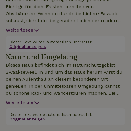
Richtige für dich. Es steht inmitten von
Obstbäumen. Wenn du durch die hintere Fassade
schaust, siehst du die geraden Linien der modernen
Obstkultur; wenn du durch die vordere Fassade
Weiterlesen
schaust, kannst du dir vorstellen, dass du dich in
einem Obstgarten mit Standardbäumen aus
Dieser Text wurde automatisch übersetzt.
Original anzeigen.
vergangenen Zeiten befindest, und durch die
Natur und Umgebung
Bäume kannst du den nahegelegenen
Minicampingplatz sehen. Aufteilung: Schlafbereich
Dieses Haus befindet sich im Naturschutzgebiet
mit Doppelbett und 2 Einzelbetten auf dem
Zwaakseweel. In und um das Haus herum wirst du
Dachboden. Offene Küchenzeile mit
deinen Aufenthalt an diesem besonderen Ort
Kühl-/Gefrierschrank, Geschirrspüler,
genießen. In der unmittelbaren Umgebung kannst
Induktionskochfeld (2 Zonen), Mikrowellenherd
du schöne Rad- und Wandertouren machen. Die
Badezimmer mit WC, Waschtischunterschrank mit
Landschaft ist abwechslungsreich. Wählst du eine
Weiterlesen
Waschbecken und Duschwanne und Wohnzimmer.
wasserreiche Route, oft außerhalb der Deiche mit
Du kannst im Erdgeschoss mit Blick in den
Blick auf die vorbeifahrenden Schiffe, oder
Dieser Text wurde automatisch übersetzt.
Obstgarten oder im Obergeschoss mit weitem Blick
Original anzeigen.
bevorzugst du grüne, gewundene Deiche in einer
vom Schlafboden schlafen. Du kannst dein Auto 35
kulturhistorischen Landschaft? Beides ist von