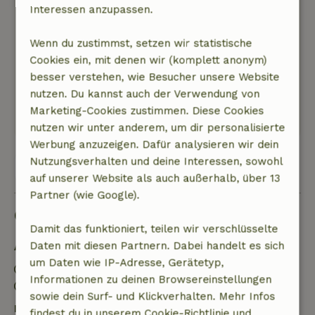
Interessen anzupassen.
Natuurmonumenten: Daran ist nichts
auszusetzen. Ein kleinerer Punkt ist die
Wenn du zustimmst, setzen wir statistische
Obstfarm neben dem Campingplatz, auf der
Cookies ein, mit denen wir (komplett anonym)
mir unbekannte Substanzen nur wenige Meter
besser verstehen, wie Besucher unsere Website
von der Hütte entfernt versprüht werden.
nutzen. Du kannst auch der Verwendung von
Dieser Text wurde automatisch übersetzt.
Marketing-Cookies zustimmen. Diese Cookies
Original anzeigen.
nutzen wir unter anderem, um dir personalisierte
Werbung anzuzeigen. Dafür analysieren wir dein
Nutzungsverhalten und deine Interessen, sowohl
Alle 55 Bewertungen anzeigen
auf unserer Website als auch außerhalb, über 13
Partner (wie Google).
Gut zu wissen
Damit das funktioniert, teilen wir verschlüsselte
Daten mit diesen Partnern. Dabei handelt es sich
Aufenthaltsdetails
um Daten wie IP-Adresse, Gerätetyp,
Anreise: 15:00- 20:00
Informationen zu deinen Browsereinstellungen
Abreise: 08:00- 10:00
sowie dein Surf- und Klickverhalten. Mehr Infos
Kostenlose Stornierung innerhalb von 7 Tagen
findest du in unserem Cookie-Richtlinie und