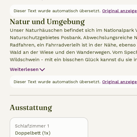
Dieser Text wurde automatisch übersetzt.
Original anzeige
Natur und Umgebung
Unser Naturhäuschen befindet sich im Nationalpar
Naturschutzgebietes Posbank. Abwechslungsreiche 
Radfahren, ein Fahrradverleih ist in der Nähe, ebenso
Wald an der Wiese und den Wanderwegen. Vom Spec
Wildschwein - mit ein bisschen Glück kannst du sie 
Nachhaltigkeit und Artenvielfalt ein und haben Wal
Weiterlesen
gepflanzt. Materialien wie Picknicktische und die U
Sonnenkollektoren müssen noch installiert werden. In 
Dieser Text wurde automatisch übersetzt.
Original anzeige
Wochenende eigentlich zu kurz ist. Ein Besuch in Ar
Museen wie das Kröller Müller, Burgers Zoo, Schloss R
kurzer Entfernung.
Ausstattung
Schlafzimmer 1
Doppelbett (1x)