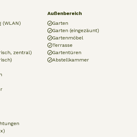
Außenbereich
g (WLAN)
Garten
Garten (eingezäunt)
Gartenmöbel
Terrasse
isch, zentral)
Gartentüren
risch)
Abstellkammer
n
r
chtungen
x)