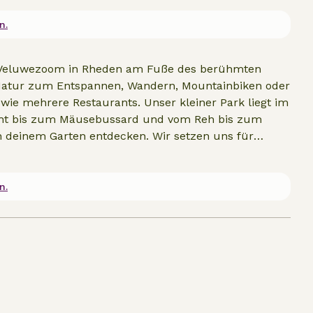
n.
k Veluwezoom in Rheden am Fuße des berühmten
Natur zum Entspannen, Wandern, Mountainbiken oder
 wie mehrere Restaurants. Unser kleiner Park liegt im
ht bis zum Mäusebussard und vom Reh bis zum
in deinem Garten entdecken. Wir setzen uns für
dpflanzen und eine neu eingesäte Blumenwiese
mzäunung sind aus eigenem Material und die
dieser Gegend gibt es so viel zu tun, dass ein
n.
nheim, Doesburg, der Stadt Bronckhorst oder Zutphen,
ozendaal mit seinen Trickbetrügern, alles in relativ