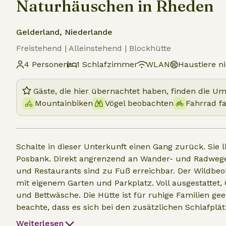
Naturhäuschen in Rheden
Gelderland, Niederlande
Freistehend | Alleinstehend | Blockhütte
4 Personen
1 Schlafzimmer
WLAN
Haustiere ni
Gäste, die hier übernachtet haben, finden die U
Mountainbiken
Vögel beobachten
Fahrrad f
Schalte in dieser Unterkunft einen Gang zurück. Sie 
Posbank. Direkt angrenzend an Wander- und Radwege
und Restaurants sind zu Fuß erreichbar. Der Wildbe
mit eigenem Garten und Parkplatz. Voll ausgestattet
und Bettwäsche. Die Hütte ist für ruhige Familien geeig
beachte, dass es sich bei den zusätzlichen Schlafplä
Hütte/Yoga-Scheune mit Heizung handelt. Wifi und ei
Weiterlesen