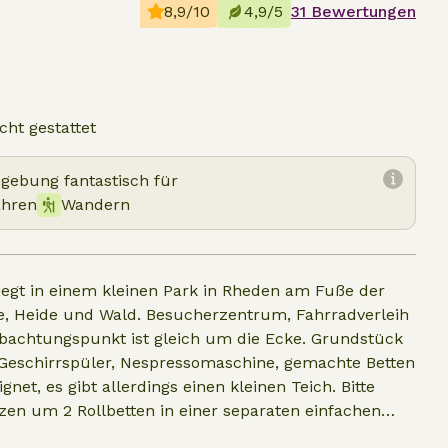
8,9/10
4,9/5
31 Bewertungen
cht gestattet
mgebung fantastisch für
ahren
Wandern
liegt in einem kleinen Park in Rheden am Fuße der
, Heide und Wald. Besucherzentrum, Fahrradverleih
obachtungspunkt ist gleich um die Ecke. Grundstück
, Geschirrspüler, Nespressomaschine, gemachte Betten
net, es gibt allerdings einen kleinen Teich. Bitte
tzen um 2 Rollbetten in einer separaten einfachen
n offener (Holz-)Kamin sind vorhanden.