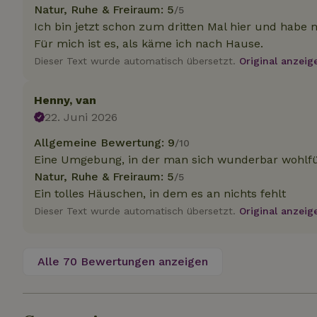
.na
Natur, Ruhe & Freiraum: 5
/5
_nhftconstraint_
Ich bin jetzt schon zum dritten Mal hier und habe 
_ga_JRK1QL37RY
calendar
Für mich ist es, als käme ich nach Hause.
test_cookie
Go
.do
Dieser Text wurde automatisch übersetzt.
Original anzeig
_nhft_safety-depo
Henny, van
_nhft_search-geo
22. Juni 2026
Allgemeine Bewertung: 9
/10
Eine Umgebung, in der man sich wunderbar wohlfü
_nhft_privacy-pol
Natur, Ruhe & Freiraum: 5
/5
Ein tolles Häuschen, in dem es an nichts fehlt
_nhft_user-creat
Dieser Text wurde automatisch übersetzt.
Original anzeig
_nhft_term-searc
Alle 70 Bewertungen anzeigen
_nhftconstraint_p
policy