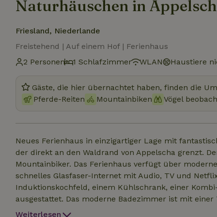
Naturhäuschen in Appelsc
Friesland, Niederlande
Freistehend | Auf einem Hof | Ferienhaus
2 Personen
1 Schlafzimmer
WLAN
Haustiere ni
Gäste, die hier übernachtet haben, finden die U
Pferde-Reiten
Mountainbiken
Vögel beobac
Neues Ferienhaus in einzigartiger Lage mit fantasti
der direkt an den Waldrand von Appelscha grenzt. De
Mountainbiker. Das Ferienhaus verfügt über moderne
schnelles Glasfaser-Internet mit Audio, TV und Netfl
Induktionskochfeld, einem Kühlschrank, einer Kombi
ausgestattet. Das moderne Badezimmer ist mit einer 
Regendusche ausgestattet. Das gesamte Haus ist sehr
Weiterlesen