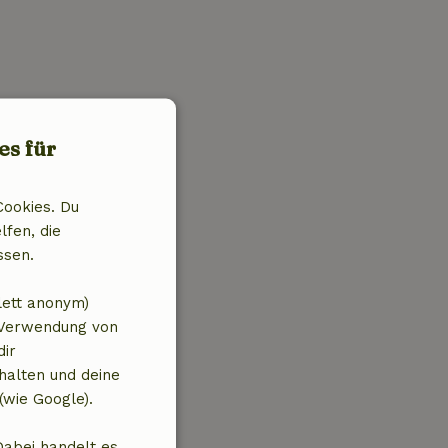
es für
Cookies. Du
lfen, die
ssen.
lett anonym)
 Verwendung von
dir
halten und deine
(wie Google).
Dabei handelt es