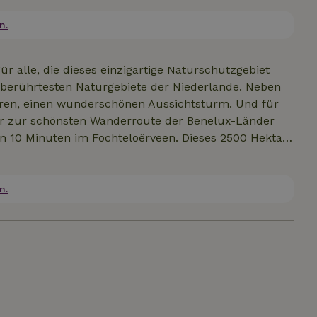
 Der wunderschöne Garten von über 3000 m² bietet
n, und du kannst direkt zu Fuß oder mit dem Fahrrad
n.
Liegestühle zur Verfügung und deine Fahrräder
 Wanderweg „Het Stellingenpad“ wurde zum
ür alle, die dieses einzigartige Naturschutzgebiet
beginnt direkt im Hintergarten.
nberührtesten Naturgebiete der Niederlande. Neben
toren, einen wunderschönen Aussichtsturm. Und für
 der zur schönsten Wanderroute der Benelux-Länder
n 10 Minuten im Fochteloërveen. Dieses 2500 Hektar
uropäischem Schutz. Hier kannst du unter anderem
bend schön dort. Und in den wunderschönen
eiten und verschiedene Restaurants.
n.