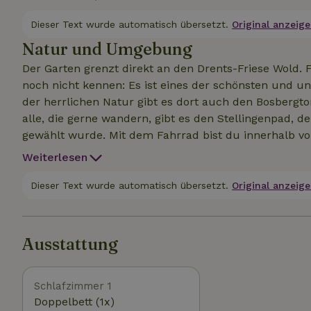
beheizt und ist dank Solarenergie komplett gasfrei.
herrliche Terrassen mit Sonnen- und Schattenplätze
Dieser Text wurde automatisch übersetzt.
Original anzeige
in den Drents-Friese Wold hineinwandern. Es stehen 
Natur und Umgebung
kannst du im Fahrradschuppen abstellen. Der neue
Der Garten grenzt direkt an den Drents-Friese Wold. F
schönsten Wanderweg der Benelux-Länder gekürt und 
noch nicht kennen: Es ist eines der schönsten und u
der herrlichen Natur gibt es dort auch den Bosberg
alle, die gerne wandern, gibt es den Stellingenpad,
gewählt wurde. Mit dem Fahrrad bist du innerhalb vo
große Hochmoorgebiet steht unter nationalem und e
Weiterlesen
den seltenen Kranich beobachten. Es ist atemberau
umliegenden Dörfern findest du viele Sehenswürdigk
Dieser Text wurde automatisch übersetzt.
Original anzeige
Ausstattung
Schlafzimmer 1
Doppelbett (1x)