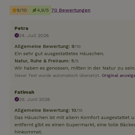
9/10
4,9/5
70 Bewertungen
Unbedin
Petra
Unbedingt erforder
und die Kontoverwa
24. Juli 2026
verwendet werden.
Allgemeine Bewertung: 9
/10
Name
Ein sehr gut ausgestattetes Häuschen.
CookieScriptCons
Natur, Ruhe & Freiraum: 5
/5
Wir haben es genossen, mitten in der Natur zu sein
Dieser Text wurde automatisch übersetzt.
Original anzeig
Fatimah
Name
Name
Name
29. Juni 2026
Name
Anb
_ga
_nhftconstraint_t
recently_viewed
Allgemeine Bewertung: 10
/10
search
IDE
Go
.do
Das Häuschen ist mit allem Komfort ausgestattet un
_nhft_new-calend
entfernt gibt es einen Supermarkt, eine tolle Bäcke
hinkommst.
_gcl_au
Go