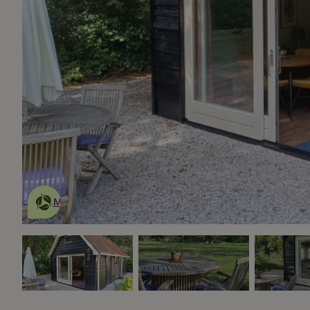
Dies ist ein
umweltschonendes
Naturhäuschen
Mehr erfahren