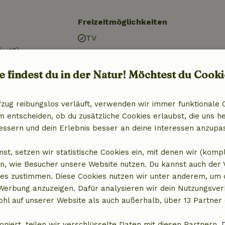
Freizeitmöglichkeiten
TV
äunt)
)
e findest du in der Natur! Möchtest du Cooki
dacht)
fzug reibungslos verläuft, verwenden wir immer funktionale 
entscheiden, ob du zusätzliche Cookies erlaubst, die uns he
essern und dein Erlebnis besser an deine Interessen anzupa
st, setzen wir statistische Cookies ein, mit denen wir (komp
Badezimmer
n, wie Besucher unsere Website nutzen. Du kannst auch der
es zustimmen. Diese Cookies nutzen wir unter anderem, um 
Sanitäre Einrichtungen
 Werbung anzuzeigen. Dafür analysieren wir dein Nutzungsver
it Gefrierfach
Badezimmer (1x)
hl auf unserer Website als auch außerhalb, über 13 Partner 
Dusche
Toilette
oniert, teilen wir verschlüsselte Daten mit diesen Partnern. 