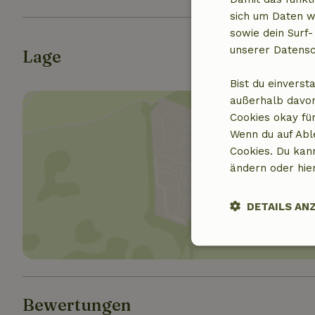
sich um Daten w
sowie dein Surf-
unserer Datensc
Lage
Bist du einverst
außerhalb davon
Cookies okay für
Wenn du auf Abl
Cookies. Du kan
ändern oder hie
Standor
DETAILS AN
Unbedingt
erforderlich
Bewertungen