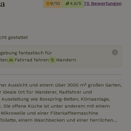
ha
9/10
4,9/5
70 Bewertungen
cht gestattet
mgebung fantastisch für
hten
Fahrrad fahren
Wandern
scher Aussicht und einem über 3000 m² großen Garten,
r ideale Ort für Wanderer, Radfahrer und
 Ausstattung wie Boxspring-Betten, Klimaanlage,
ix. Die offene Küche ist unter anderem mit einem
-Mikrowelle und einer Filterkaffeemaschine
Toilette, einem Waschbecken und einer herrlichen
 nachhaltig gebaut, wird durch Infrarotpaneele