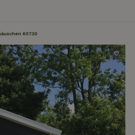
häuschen 65730