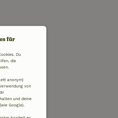
es für
Cookies. Du
lfen, die
ssen.
lett anonym)
 Verwendung von
dir
halten und deine
(wie Google).
Dabei handelt es