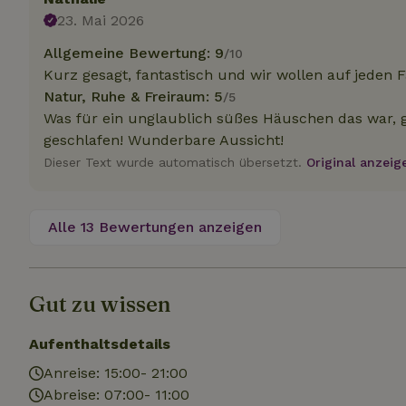
.na
23. Mai 2026
_nhftconstraint_
_ga_JRK1QL37RY
calendar
Allgemeine Bewertung: 9
/10
test_cookie
Go
.do
Kurz gesagt, fantastisch und wir wollen auf jeden
_nhft_safety-depo
Natur, Ruhe & Freiraum: 5
/5
Was für ein unglaublich süßes Häuschen das war,
geschlafen! Wunderbare Aussicht!
_nhft_search-geo
Dieser Text wurde automatisch übersetzt.
Original anzeig
_nhft_privacy-pol
Alle 13 Bewertungen anzeigen
_nhft_user-creat
Gut zu wissen
_nhft_term-searc
Aufenthaltsdetails
_nhftconstraint_p
Anreise: 15:00- 21:00
policy
Abreise: 07:00- 11:00