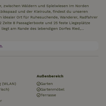
er, zwischen Wäldern und Spielwiesen Im Norden
bikspaad und der Kleiroute, findest du unseren
n idealer Ort für Ruhesuchende, Wanderer, Radfahrer
iegt am Rande des lebendigen Dorfes Ried,
n der Wattenmeerküste entfernt. Mit dem Fahrrad
aus du das UNESCO-Weltnaturerbe überblicken kannst.
 auf der einen Seite ein grüner Wald, auf der
n.
verfügt über saubere Duschen und Toiletten - alles,
ntspanne dich, genieße die Natur und erlebe das
Außenbereich
g (WLAN)
Garten
risch)
Gartenmöbel
Terrasse
r