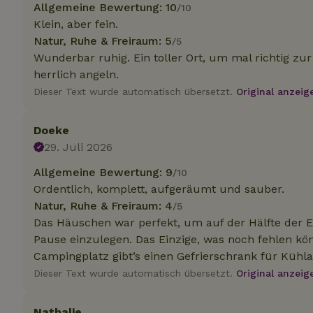
Allgemeine Bewertung: 10
/10
Klein, aber fein.
Natur, Ruhe & Freiraum: 5
/5
Unbedin
Wunderbar ruhig. Ein toller Ort, um mal richtig 
Unbedingt erforder
herrlich angeln.
und die Kontoverwa
Dieser Text wurde automatisch übersetzt.
Original anzeig
verwendet werden.
Name
Doeke
CookieScriptCons
29. Juli 2026
Allgemeine Bewertung: 9
/10
Ordentlich, komplett, aufgeräumt und sauber.
Natur, Ruhe & Freiraum: 4
/5
Das Häuschen war perfekt, um auf der Hälfte der E
Name
Name
Name
Name
Anb
Pause einzulegen. Das Einzige, was noch fehlen kön
_ga
_nhftconstraint_t
recently_viewed
Campingplatz gibt’s einen Gefrierschrank für Kühl
search
IDE
Go
.do
Dieser Text wurde automatisch übersetzt.
Original anzeig
_nhft_new-calend
_gcl_au
Go
Nathalie