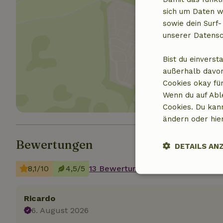
sich um Daten w
sowie dein Surf-
unserer Datensc
Standor
Bist du einverst
außerhalb davon
Cookies okay für
Wenn du auf Abl
Cookies. Du kan
ändern oder hie
Bewertungen
DETAILS AN
8,1/10
4,5/5
13 Bewertungen
Unbedingt
erforderlich
Ricardo
6. August 2026