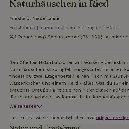
Naturhäuschen in Ried
Friesland, Niederlande
Freistehend | In einem kleinen Ferienpark | Hütte
4 Personen
0 Schlafzimmer
WLAN
Haustiere ni
Gemütliches Naturhäuschen am Wasser - perfekt für
Naturhäuschen ist komplett ausgestattet für einen k
findest du zwei Etagenbetten, einen Tisch mit Stühle
Wasserkocher und einem Herd - alles, was du für ei
brauchst. Draußen gibt es einen Picknicktisch auf de
die Toilette gehen? Das kannst du in dem gepflegte
der Hütte entfernt ist. Wir stellen weiche Kissen zur 
Weiterlesen
mitzubringen - zum Beispiel einen Schlafsack, Lake
mitten in der friesischen Landschaft? Dieses Naturhä
Dieser Text wurde automatisch übersetzt.
Original anzeige
Natur und Umgebung