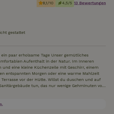
8,1/10
4,5/5
13 Bewertungen
cht gestattet
 ein paar erholsame Tage Unser gemütliches
omfortablen Aufenthalt in der Natur. Im Inneren
n und eine kleine Küchenzeile mit Geschirr, einem
nen entspannten Morgen oder eine warme Mahlzeit
r Terrasse vor der Hütte. Willst du duschen und auf
n Sanitärgebäude tun, das nur wenige Gehminuten von
Verfügung, bitten dich aber, dein eigenes Bettzeug
n und eine Decke oder Steppdecke. Weg vom Trubel
uschen wartet auf dich!
n.