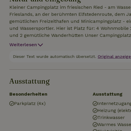
Kleiner Campingplatz im friesischen Ried - am Wass
Frieslands, an der berühmten Elfstedenroute, dem Ja
gemütlichen Freizeithafen und Minicampingplatz - ei
und Wassersportler. Hier ist Platz für: 4 Wohnmobile 2 Zelte 8 Passagierboote und 25 feste Liegeplätze
und 2 gemütliche Wanderhütten Unser Campingplatz l
zwischen Berltsum und Franeker, nur 5 Kilometer vo
Weiterlesen
erreichst du in kürzester Zeit den Deich, von dem 
Der Campingplatz selbst ist wunderbar ruhig gelegen:
Dieser Text wurde automatisch übersetzt.
Original anzeige
anderen der örtliche Sportplatz. Das Sanitärgebäude 
was du für einen entspannten Aufenthalt brauchst. E
friesische Outdoor-Leben im Ried.
Ausstattung
Besonderheiten
Ausstattung
Parkplatz (4x)
Internetzugan
Heizung (elekt
Trinkwasser
Warmes Wasse