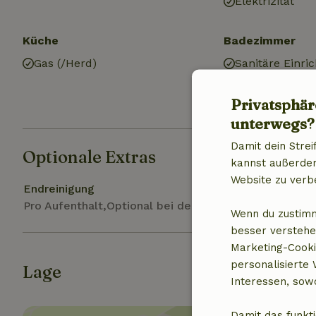
Elektrizität
Küche
Badezimmer
Gas (/Herd)
Sanitäre Einri
Dusche
Toilette
Privatsphär
unterwegs?
Damit dein Strei
Optionale Extras
kannst außerdem 
Website zu verb
Endreinigung
Pro Aufenthalt,Optional bei der Buchung
Wenn du zustimm
besser verstehe
Marketing-Cooki
personalisierte
Lage
Interessen, sowo
Damit das funkti