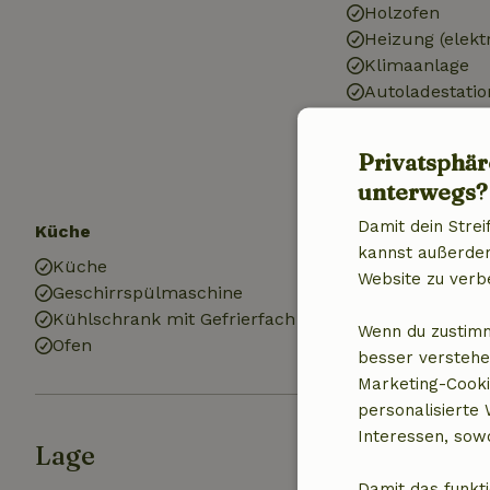
Holzofen
Heizung (elekt
Klimaanlage
Autoladestatio
Trinkwasser
Warmes Wasse
Privatsphär
Elektrizität
unterwegs?
Damit dein Strei
Küche
Badezimmer
kannst außerdem 
Küche
Sanitäre Einri
Website zu verb
Geschirrspülmaschine
Badezimmer (1
Kühlschrank mit Gefrierfach
Dusche
Wenn du zustimm
Ofen
Toilette
besser verstehe
Marketing-Cooki
personalisierte
Interessen, sowo
Lage
Damit das funkti