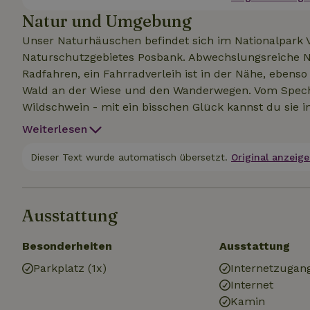
Natur und Umgebung
Unser Naturhäuschen befindet sich im Nationalpar
Naturschutzgebietes Posbank. Abwechslungsreiche 
Radfahren, ein Fahrradverleih ist in der Nähe, ebenso
Wald an der Wiese und den Wanderwegen. Vom Spec
Wildschwein - mit ein bisschen Glück kannst du sie 
Nachhaltigkeit und Artenvielfalt ein und haben Wal
Weiterlesen
gepflanzt. Materialien wie Picknicktische und die U
Sonnenkollektoren. In dieser Gegend gibt es so viel z
Dieser Text wurde automatisch übersetzt.
Original anzeige
Besuch in Arnheim, Doesburg, der Stadt Bronckhorst 
Burgers Zoo, Schloss Rozendaal mit seinen Trickbetrüg
Ausstattung
Besonderheiten
Ausstattung
Parkplatz (1x)
Internetzugan
Internet
Kamin