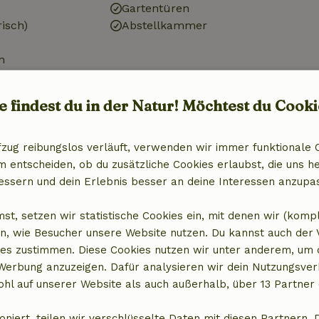
Gartentüren
risch)
Abstellkammer
n
r
e findest du in der Natur! Möchtest du Cooki
fzug reibungslos verläuft, verwenden wir immer funktionale 
entscheiden, ob du zusätzliche Cookies erlaubst, die uns he
chtungen
essern und dein Erlebnis besser an deine Interessen anzupa
x)
st, setzen wir statistische Cookies ein, mit denen wir (komp
n, wie Besucher unsere Website nutzen. Du kannst auch der
es zustimmen. Diese Cookies nutzen wir unter anderem, um 
 Werbung anzuzeigen. Dafür analysieren wir dein Nutzungsver
hl auf unserer Website als auch außerhalb, über 13 Partner 
oniert, teilen wir verschlüsselte Daten mit diesen Partnern. 