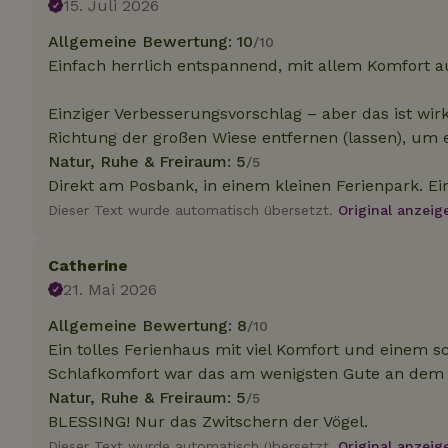
15. Juli 2026
Allgemeine Bewertung: 10
/10
Unbedin
Einfach herrlich entspannend, mit allem Komfort au
Unbedingt erforder
Einziger Verbesserungsvorschlag – aber das ist wirk
und die Kontoverwa
verwendet werden.
Richtung der großen Wiese entfernen (lassen), um 
Natur, Ruhe & Freiraum: 5
/5
Name
Direkt am Posbank, in einem kleinen Ferienpark. Ei
CookieScriptCons
Dieser Text wurde automatisch übersetzt.
Original anzeig
Catherine
21. Mai 2026
Name
Name
Name
Allgemeine Bewertung: 8
/10
Name
Anb
Ein tolles Ferienhaus mit viel Komfort und einem s
_ga
_nhftconstraint_t
recently_viewed
search
IDE
Go
Schlafkomfort war das am wenigsten Gute an dem
.do
Natur, Ruhe & Freiraum: 5
/5
_nhft_new-calend
BLESSING! Nur das Zwitschern der Vögel.
_gcl_au
Go
Dieser Text wurde automatisch übersetzt.
Original anzeig