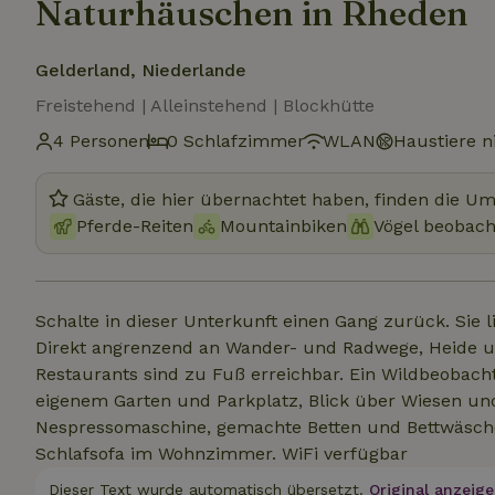
Naturhäuschen in Rheden
Gelderland, Niederlande
Freistehend | Alleinstehend | Blockhütte
4 Personen
0 Schlafzimmer
WLAN
Haustiere ni
Gäste, die hier übernachtet haben, finden die U
Pferde-Reiten
Mountainbiken
Vögel beobac
Schalte in dieser Unterkunft einen Gang zurück. Sie 
Direkt angrenzend an Wander- und Radwege, Heide u
Restaurants sind zu Fuß erreichbar. Ein Wildbeobach
eigenem Garten und Parkplatz, Blick über Wiesen und 
Nespressomaschine, gemachte Betten und Bettwäsche. 
Schlafsofa im Wohnzimmer. WiFi verfügbar
Dieser Text wurde automatisch übersetzt.
Original anzeige