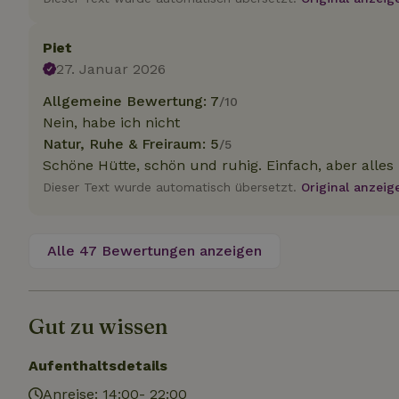
.na
_nhftconstraint_
_ga_JRK1QL37RY
calendar
Piet
test_cookie
Go
.do
27. Januar 2026
_nhft_safety-depo
Allgemeine Bewertung: 7
/10
Nein, habe ich nicht
_nhft_search-geo
Natur, Ruhe & Freiraum: 5
/5
Schöne Hütte, schön und ruhig. Einfach, aber alles 
Dieser Text wurde automatisch übersetzt.
Original anzeig
_nhft_privacy-pol
Alle 47 Bewertungen anzeigen
_nhft_user-creat
_nhft_term-searc
Gut zu wissen
_nhftconstraint_p
Aufenthaltsdetails
policy
Anreise: 14:00- 22:00