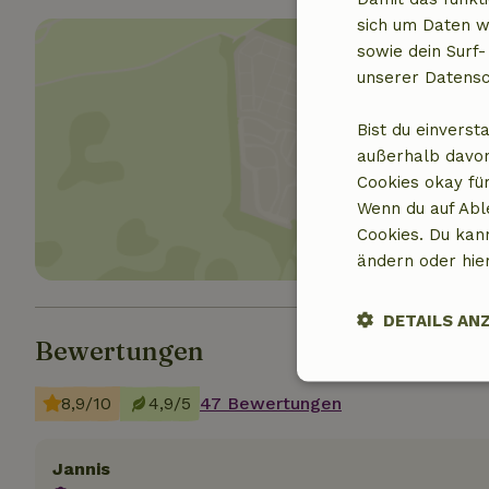
sich um Daten w
sowie dein Surf-
unserer Datensc
Bist du einverst
Standor
außerhalb davon
Cookies okay für
Wenn du auf Abl
Cookies. Du kan
ändern oder hie
DETAILS AN
Bewertungen
Unbedingt
8,9/10
4,9/5
47 Bewertungen
erforderlich
Jannis