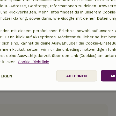
ie IP-Adresse, Gerätetyp, Informationen zu deinen Browsere
 und Klickverhalten. Mehr Infos findest du in unserem Cookie-
hutzerklärung, sowie darin, wie Google mit deinen Daten um
anden mit diesem persönlichen Erlebnis, sowohl auf unserer 
t anzeigen
? Dann klick auf Akzeptieren. Möchtest du lieber selbst be
 dich sind, kannst du deine Auswahl über die Cookie-Einstell
ehnen klickst, setzen wir nur die unbedingt notwendigen funk
nst deine Auswahl jederzeit über den Link (Cookies) am unter
r klicken:
Cookie-Richtlinie
ZEIGEN
ABLEHNEN
AK
Performance
Targeting
Funktionalität