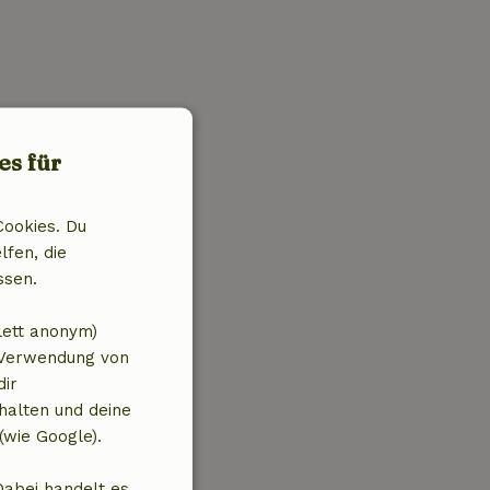
es für
Cookies. Du
lfen, die
ssen.
lett anonym)
 Verwendung von
dir
halten und deine
(wie Google).
Dabei handelt es