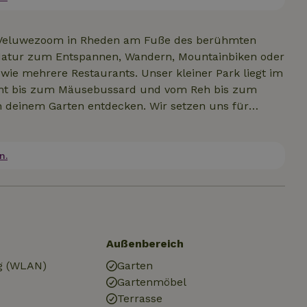
k Veluwezoom in Rheden am Fuße des berühmten
Natur zum Entspannen, Wandern, Mountainbiken oder
 wie mehrere Restaurants. Unser kleiner Park liegt im
ht bis zum Mäusebussard und vom Reh bis zum
in deinem Garten entdecken. Wir setzen uns für
dpflanzen und eine neu eingesäte Blumenwiese
mzäunung sind aus unseren eigenen Materialien und
u tun, dass ein Wochenende eigentlich zu kurz ist. Ein
n.
oder Zutphen, Museen wie das Kröller Müller,
ern, alles in relativ kurzer Entfernung.
Außenbereich
g (WLAN)
Garten
Gartenmöbel
Terrasse