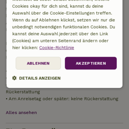
innerhalb von 28 Tagen beginnen, gilt die kostenlose
Cookies okay für dich sind, kannst du deine
Stornierung innerhalb von 24 Stunden. Wenn du
Auswahl über die Cookie-Einstellungen treffen.
innerhalb der angegebenen Frist stornierst, hast du
Wenn du auf Ablehnen klickst, setzen wir nur die
Anspruch auf eine vollständige Rückerstattung des
unbedingt notwendigen funktionalen Cookies. Du
Buchungsbetrags.
kannst deine Auswahl jederzeit über den Link
(Cookies) am unteren Seitenrand ändern oder
Danach erhältst du eine teilweise Rückerstattung
hier klicken:
Cookie-Richtlinie
der Reisekosten und eine 100-prozentige
Rückerstattung der Anzahlung:
ABLEHNEN
AKZEPTIEREN
• Bis zu 42 Tage vor Anreise: 70 % Rückerstattung
• 42–28 Tage vor Anreise: 40 % Rückerstattung
DETAILS ANZEIGEN
• 28 Tage bis einschließlich des Anreisetags: 10 %
Unbedingt
Performance
Targeting
Rückerstattung
erforderlich
• Am Anreisetag oder später: keine Rückerstattung
Alles ansehen
Funktionalität
Unklassifizierte