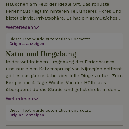
Häuschen am Feld der ideale Ort. Das robuste
Ferienhaus liegt im hinteren Teil unseres Hofes und
bietet dir viel Privatsphäre. Es hat ein gemütliches
Wohnzimmer mit offener Küche, ausgestattet mit
Weiterlesen
Backofen und Geschirrspüler. In der Sitzecke steht
ein schöner Palettenofen, der dafür sorgt, dass die
Dieser Text wurde automatisch übersetzt.
Original anzeigen.
Hütte an kälteren Tagen schnell warm ist. Genieße
Natur und Umgebung
die gemütlichen Flammen! Es gibt auch einen
Fernseher und WiFi. Es gibt ein
In der waldreichen Umgebung des Ferienhauses
Doppelboxspringbett, mit dem du nachts mit Blick
und nur einen Katzensprung von Nijmegen entfernt
auf den Sternenhimmel einschlafen kannst. Es gibt
gibt es das ganze Jahr über tolle Dinge zu tun. Zum
ein Badezimmer mit Toilette, Waschbecken und
Beispiel die 4-Tage-Woche. Von der Hütte aus
einer Regendusche. Vom Wohnzimmer aus kommst
überquerst du die Straße und gehst direkt in den
du durch die Fenstertüren auf die gemütliche
Wald für endlose Spaziergänge. Außerdem kannst
Weiterlesen
Terrasse, wo du den ganzen Tag die Sonne genießen
du tolle Radtouren durch die Wälder, Moore und
kannst. Es gibt ein Gartenset und einen schönen
Flusslandschaften machen. Die Thermen
Dieser Text wurde automatisch übersetzt.
Hängesessel und eine Hängematte, um im Sommer
Original anzeigen.
Berendonk sind ganz in der Nähe und einkaufen
die Sonne zu genießen. Wenn es zu heiß wird, bietet
kannst du auch im gemütlichen Grave, in Wijchen,
die Überdachung ein schönes schattiges Plätzchen,