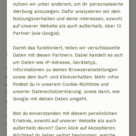
nutzen wir unter anderem, um dir personalisierte
Dieser Text wurde automatisch übersetzt.
Werbung anzuzeigen. Dafür analysieren wir dein
Original anzeigen.
Nutzungsverhalten und deine Interessen, sowohl
auf unserer Website als auch außerhalb, über 13
Alle 86 Bewertungen anzeigen
Partner (wie Google).
Damit das funktioniert, teilen wir verschlüsselte
Gut zu wissen
Daten mit diesen Partnern. Dabei handelt es sich
um Daten wie IP-Adresse, Gerätetyp,
Aufenthaltsdetails
Informationen zu deinen Browsereinstellungen
sowie dein Surf- und Klickverhalten. Mehr Infos
Anreise: 15:00- 22:00
findest du in unserem Cookie-Richtlinie und
Abreise: 07:00- 11:00
unserer Datenschutzerklärung, sowie darin, wie
Kontaktloser Aufenthalt möglich
Google mit deinen Daten umgeht.
Kostenlose Stornierung innerhalb von 7 Tagen
Kostenlose Stornierung innerhalb von 7 Tagen nach
Bist du einverstanden mit diesem persönlichen
deiner Buchungsbestätigung, sofern die
Erlebnis, sowohl auf unserer Website als auch
Buchungsanfrage mehr als 28 Tage vor dem
außerhalb davon? Dann klick auf Akzeptieren.
Startdatum gestellt wurde. Bei Buchungen, die
Möchtest du lieber selbst bestimmen, welche