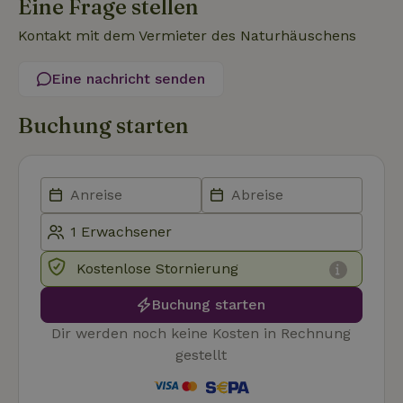
Eine Frage stellen
Kontakt mit dem Vermieter des Naturhäuschens
Eine nachricht senden
Unbedingt erforderlich
Performance
Targeting
Funktionalität
Unklassifizierte
Buchung starten
Unbedingt erforderliche Cookies ermöglichen wesentliche
Kernfunktionen der Website wie die Benutzeranmeldung und
die Kontoverwaltung. Ohne die unbedingt erforderlichen
Cookies kann die Website nicht ordnungsgemäß verwendet
werden.
Name
Anbieter
/
Domäne
Ablaufdatum
Besch
CookieScriptConsent
CookieScript
4 Wochen 2
Diese
Kostenlose Stornierung
.naturhaeuschen.de
Tage
Cooki
Diens
Einwil
Buchung starten
für B
speic
Dir werden noch keine Kosten in Rechnung
Banne
Scrip
gestellt
ordnu
funkti