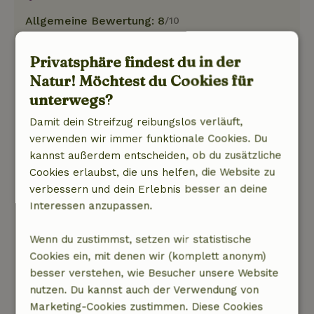
Allgemeine Bewertung: 8
/10
Es ist ein wunderschönes Haus mit massiven
Holzbalken. Auf der Seite der Schiebetüren ist
Privatsphäre findest du in der
der Raum herrlich hell. Die andere Seite ist
Natur! Möchtest du Cookies für
dunkler, was uns das Lesen am Tisch etwas
unterwegs?
erschwert hat. Das galt auch ein bisschen für
die Küche. Aber ansonsten ist das Haus
Damit dein Streifzug reibungslos verläuft,
luxuriös. Ein Ort, den wir empfehlen können.
verwenden wir immer funktionale Cookies. Du
Natur, Ruhe & Freiraum: 4
kannst außerdem entscheiden, ob du zusätzliche
/5
Wenn man auf dem Anwesen oder in dessen
Cookies erlaubst, die uns helfen, die Website zu
Nähe wohnt, ist man sofort mitten in der Natur,
verbessern und dein Erlebnis besser an deine
sobald man nach draußen tritt. Die Vielfalt der
Interessen anzupassen.
Singvögel, deren Gesang durch die offenen
Gartentüren hereinströmte, war groß. Der
Wenn du zustimmst, setzen wir statistische
Stieglitz war mit seinen bunten Farben der
Cookies ein, mit denen wir (komplett anonym)
schönste. Zum Glück gab es hier keine Elstern.
besser verstehen, wie Besucher unsere Website
Das Summen eines Mähroboters war der
nutzen. Du kannst auch der Verwendung von
einzige Störfaktor, der die Ruhe unterbrach.
Marketing-Cookies zustimmen. Diese Cookies