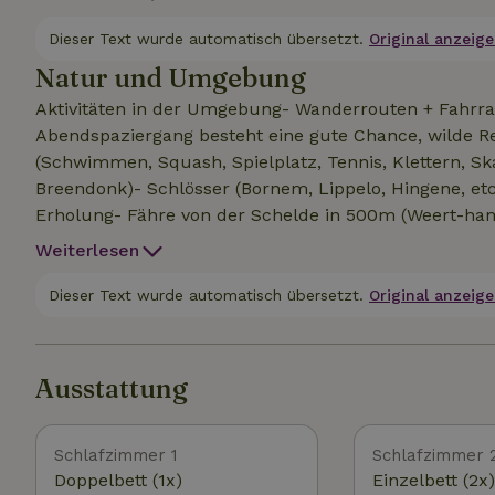
Personen schläfst du in getrennten Zimmern für je 
dem Schlafsofa schlafen. Das ist zwar möglich, aber 
Dieser Text wurde automatisch übersetzt.
Original anzeige
Toilette. Die Autos müssen außerhalb des Anwesens g
Natur und Umgebung
Aktivitäten in der Umgebung- Wanderrouten + Fahrra
Abendspaziergang besteht eine gute Chance, wilde 
(Schwimmen, Squash, Spielplatz, Tennis, Klettern, Ska
Breendonk)- Schlösser (Bornem, Lippelo, Hingene, et
Erholung- Fähre von der Schelde in 500m (Weert-h
Weiterlesen
Dieser Text wurde automatisch übersetzt.
Original anzeige
Ausstattung
Schlafzimmer 1
Schlafzimmer 
Doppelbett (1x)
Einzelbett (2x)