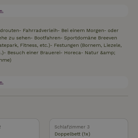
2 Personen, bei 8 Personen müssen 2 Personen auf
nicht ideal... Es gibt auch nur 1 Badezimmer und
n.
eparkt werden, damit du die Natur voll genießen kannst.
drouten- Fahrradverleih- Bei einem Morgen- oder
Rehe zu sehen- Bootfahren- Sportdomäne Breeven
tepark, Fitness, etc.)- Festungen (Bornem, Liezele,
c.)- Besuch einer Brauerei- Horeca- Natur &amp;
amme)
n.
2
Schlafzimmer 3
Doppelbett (1x)