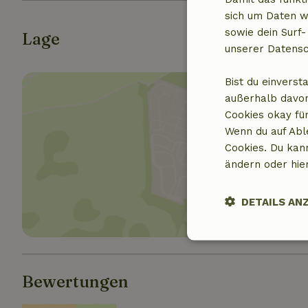
sich um Daten w
sowie dein Surf-
Lage
unserer Datensc
Bist du einverst
außerhalb davon
Cookies okay für
Wenn du auf Abl
Cookies. Du kan
Standor
ändern oder hie
DETAILS AN
Unbedingt
erforderlich
Bewertungen