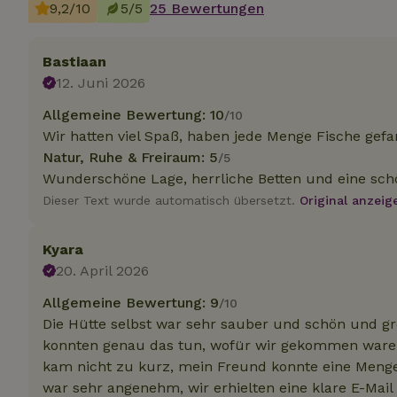
9,2/10
5/5
25 Bewertungen
Unbedin
Bastiaan
12. Juni 2026
Unbedingt erforder
und die Kontoverwa
Allgemeine Bewertung: 10
/10
verwendet werden.
Wir hatten viel Spaß, haben jede Menge Fische gefa
Name
Natur, Ruhe & Freiraum: 5
/5
CookieScriptCons
Wunderschöne Lage, herrliche Betten und eine s
Dieser Text wurde automatisch übersetzt.
Original anzeig
Kyara
20. April 2026
Name
Name
Name
Name
Anb
Allgemeine Bewertung: 9
/10
_ga
_nhftconstraint_t
recently_viewed
Die Hütte selbst war sehr sauber und schön und gro
search
IDE
Go
.do
konnten genau das tun, wofür wir gekommen waren
_nhft_new-calend
kam nicht zu kurz, mein Freund konnte eine Meng
war sehr angenehm, wir erhielten eine klare E-Mail
_gcl_au
Go