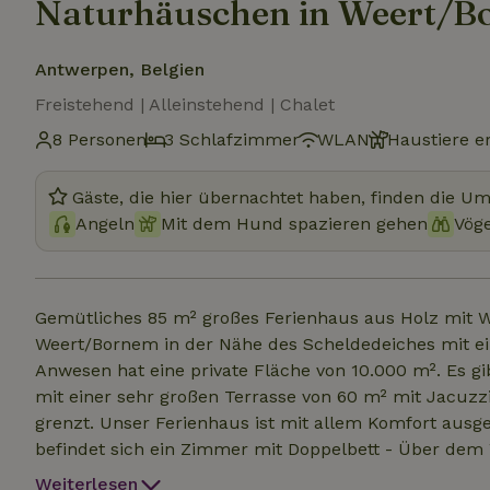
Naturhäuschen in Weert/
Antwerpen, Belgien
Freistehend | Alleinstehend | Chalet
8 Personen
3 Schlafzimmer
WLAN
Haustiere e
Gäste, die hier übernachtet haben, finden die U
Angeln
Mit dem Hund spazieren gehen
Vög
Gemütliches 85 m² großes Ferienhaus aus Holz mit Wh
Weert/Bornem in der Nähe des Scheldedeiches mit ei
Anwesen hat eine private Fläche von 10.000 m². Es 
mit einer sehr großen Terrasse von 60 m² mit Jacuzz
grenzt. Unser Ferienhaus ist mit allem Komfort ausg
befindet sich ein Zimmer mit Doppelbett - Über de
Oben im Türmchen sind 2 getrennte Betten, die bei
Weiterlesen