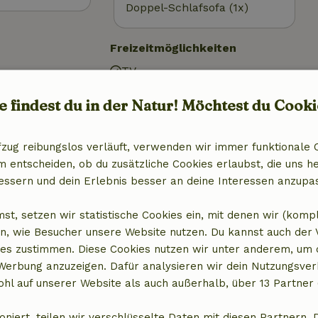
Doppel-Schlafsofa (1x)
Freizeitmöglichkeiten
TV
äunt)
Whirlpool
e findest du in der Natur! Möchtest du Cooki
fzug reibungslos verläuft, verwenden wir immer funktionale 
entscheiden, ob du zusätzliche Cookies erlaubst, die uns he
essern und dein Erlebnis besser an deine Interessen anzupa
Badezimmer
st, setzen wir statistische Cookies ein, mit denen wir (komp
n, wie Besucher unsere Website nutzen. Du kannst auch der
Sanitäre Einrichtungen
es zustimmen. Diese Cookies nutzen wir unter anderem, um 
aschine
Badezimmer (1x)
 Werbung anzuzeigen. Dafür analysieren wir dein Nutzungsver
it Gefrierfach
Dusche
hl auf unserer Website als auch außerhalb, über 13 Partner 
Toilette
oniert, teilen wir verschlüsselte Daten mit diesen Partnern. 