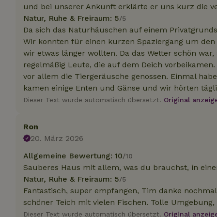
.na
und bei unserer Ankunft erklärte er uns kurz die v
_nhftconstraint_
Natur, Ruhe & Freiraum: 5
/5
_ga_JRK1QL37RY
calendar
Da sich das Naturhäuschen auf einem Privatgrunds
test_cookie
Go
.do
Wir konnten für einen kurzen Spaziergang um den
_nhft_safety-depo
wir etwas länger wollten. Da das Wetter schön war
regelmäßig Leute, die auf dem Deich vorbeikamen.
vor allem die Tiergeräusche genossen. Einmal hab
_nhft_search-geo
kamen einige Enten und Gänse und wir hörten tägl
Dieser Text wurde automatisch übersetzt.
Original anzeig
_nhft_privacy-pol
Ron
20. März 2026
_nhft_user-creat
Allgemeine Bewertung: 10
/10
Sauberes Haus mit allem, was du brauchst, in e
_nhft_term-searc
Natur, Ruhe & Freiraum: 5
/5
Fantastisch, super empfangen, Tim danke nochmal
_nhftconstraint_p
policy
schöner Teich mit vielen Fischen. Tolle Umgebung,
Dieser Text wurde automatisch übersetzt.
Original anzeig