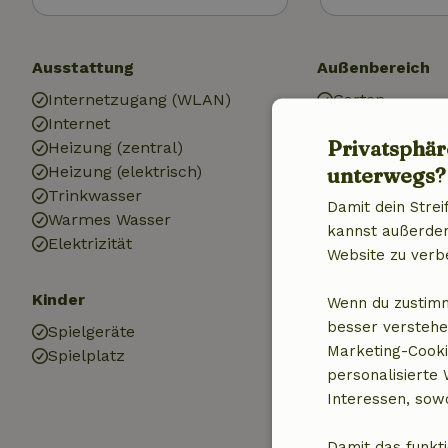
Ausstattung
Außenbereich
Internetzugang (WLAN)
Garten
Internet
Garten (eingez
Privatsphär
Heizung (zentral)
Grill
unterwegs?
Heizung (elektrisch)
Gartenmöbel
Trinkwasser
Terrasse
Damit dein Strei
Warmes Wasser
Balkon
kannst außerdem 
Elektrizität
See
Website zu verb
Kinder
Küche
Wenn du zustimm
besser verstehe
Spielgeräte
Küche
Marketing-Cooki
Spielplatz
Geschirrspülm
personalisierte
Kühlschrank m
Interessen, sowo
Damit das funkti