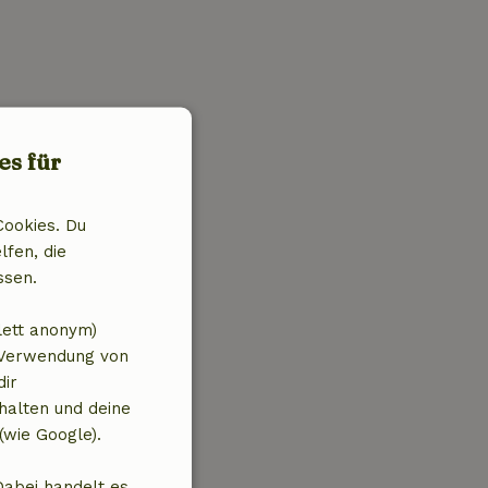
es für
Cookies. Du
lfen, die
ssen.
lett anonym)
 Verwendung von
dir
halten und deine
(wie Google).
Dabei handelt es