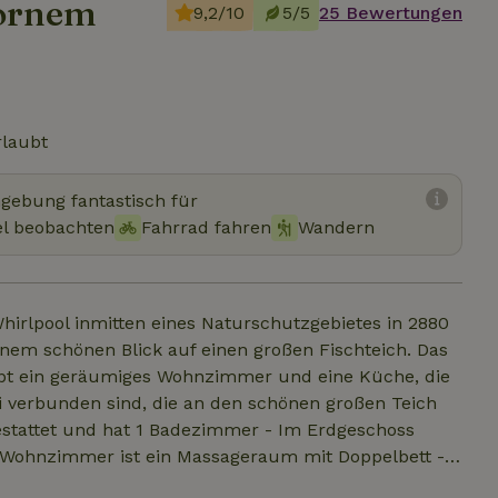
Bornem
9,2/10
5/5
25 Bewertungen
rlaubt
mgebung fantastisch für
el beobachten
Fahrrad fahren
Wandern
irlpool inmitten eines Naturschutzgebietes in 2880
nem schönen Blick auf einen großen Fischteich. Das
gibt ein geräumiges Wohnzimmer und eine Küche, die
i verbunden sind, die an den schönen großen Teich
estattet und hat 1 Badezimmer - Im Erdgeschoss
m Wohnzimmer ist ein Massageraum mit Doppelbett -
 Bedarf zusammengeschoben werden können Bei 6