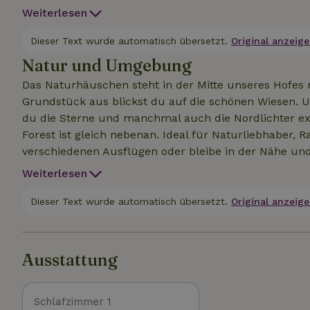
Handtücher und Küchenwäsche aus. Das Ferienhaus h
Weiterlesen
dem Gelände gibt es mehrere gemütliche Sitzecken u
Swimmingpool nutzen. Wenn du einen Abend im Whirl
Dieser Text wurde automatisch übersetzt.
Original anzeige
möchtest, kannst du das mit uns vereinbaren.
Natur und Umgebung
Das Naturhäuschen steht in der Mitte unseres Hofes
Grundstück aus blickst du auf die schönen Wiesen. Un
du die Sterne und manchmal auch die Nordlichter ext
Forest ist gleich nebenan. Ideal für Naturliebhaber
verschiedenen Ausflügen oder bleibe in der Nähe und 
Wellnessangebot ist die Nutzung von Handtüchern un
Weiterlesen
*Hottub pro Tag (bei Frost nicht möglich) :€65,- *Jac
Jacuzzi und Sauna (3 Stunden) möchtest, kostet das 
Dieser Text wurde automatisch übersetzt.
Original anzeige
49871, 51256 und 62737.
Ausstattung
Schlafzimmer 1