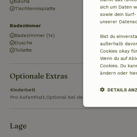
Sauna
sich um Daten w
Tischtennisplatte
sowie dein Surf-
unserer Datensc
Badezimmer
Badezimmer (1x)
Bist du einverst
Dusche
außerhalb davon
Toilette
Cookies okay für
Wenn du auf Abl
Cookies. Du kan
ändern oder hie
Optionale Extras
Kinderbett
DETAILS AN
Pro Aufenthalt,Optional bei der Buchung
Unbedingt
erforderlich
Lage