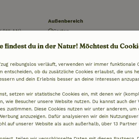
Außenbereich
g (WLAN)
Garten
Gartenmöbel
e findest du in der Natur! Möchtest du Cooki
al)
Terrasse
Abstellkammer
r
fzug reibungslos verläuft, verwenden wir immer funktionale 
entscheiden, ob du zusätzliche Cookies erlaubst, die uns he
essern und dein Erlebnis besser an deine Interessen anzupa
Küche
st, setzen wir statistische Cookies ein, mit denen wir (komp
Küche
n, wie Besucher unsere Website nutzen. Du kannst auch der
)
Geschirrspülmaschine
es zustimmen. Diese Cookies nutzen wir unter anderem, um 
Kühlschrank mit Gefrierfach
 Werbung anzuzeigen. Dafür analysieren wir dein Nutzungsver
Ofen
hl auf unserer Website als auch außerhalb, über 13 Partner 
Gas (/Herd)
oniert, teilen wir verschlüsselte Daten mit diesen Partnern. 