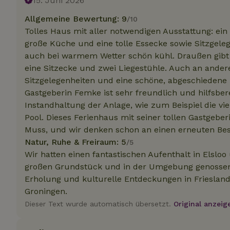
15. Juni 2026
.na
_nhftconstraint_
Allgemeine Bewertung: 9
/10
_ga_JRK1QL37RY
calendar
Tolles Haus mit aller notwendigen Ausstattung: ein
test_cookie
Go
.do
große Küche und eine tolle Essecke sowie Sitzgele
_nhft_safety-depo
auch bei warmem Wetter schön kühl. Draußen gibt e
eine Sitzecke und zwei Liegestühle. Auch an ander
Sitzgelegenheiten und eine schöne, abgeschiedene H
_nhft_search-geo
Gastgeberin Femke ist sehr freundlich und hilfsbe
Instandhaltung der Anlage, wie zum Beispiel die vie
Pool. Dieses Ferienhaus mit seiner tollen Gastgeber
_nhft_privacy-pol
Muss, und wir denken schon an einen erneuten Be
Natur, Ruhe & Freiraum: 5
/5
_nhft_user-creat
Wir hatten einen fantastischen Aufenthalt in Elsl
großen Grundstück und in der Umgebung genossen. 
_nhft_term-searc
Erholung und kulturelle Entdeckungen in Frieslan
Groningen.
Dieser Text wurde automatisch übersetzt.
Original anzeig
_nhftconstraint_p
policy