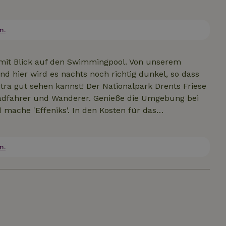
at eine Terrasse und einen Fahrradschuppen. Auf
nd von Mai bis Oktober kannst du den
pool, in der Sauna und/oder im Jacuzzi verbringen
n.
 mit Blick auf den Swimmingpool. Von unserem
d hier wird es nachts noch richtig dunkel, so dass
ra gut sehen kannst! Der Nationalpark Drents Friese
, Radfahrer und Wanderer. Genieße die Umgebung bei
mache 'Effeniks'. In den Kosten für das
d Bademänteln enthalten. Je nach Verfügbarkeit
uzzi oder Sauna (2,5 Stunden) ist €35,-. Wenn du
65 €. Für unsere anderen Ferienhäuser siehe ID:
n.