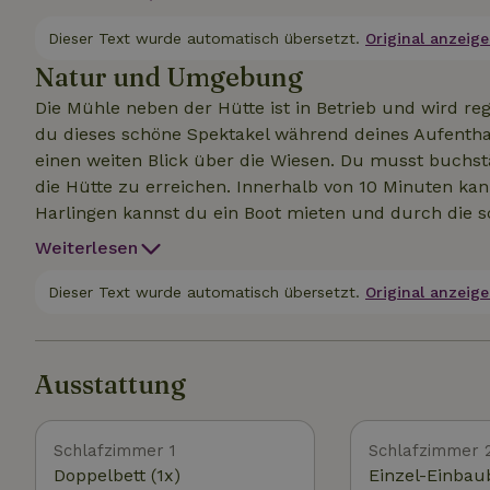
werden. Wegen der vielen Stufen, die rauf und runter
Mobilitätsproblemen geeignet. Die Einnahmen werden 
Dieser Text wurde automatisch übersetzt.
Original anzeige
Bettwäsche und Handtücher sind nicht inbegriffen. D
Natur und Umgebung
aufgeräumt verlassen hast. Es gibt einen Parkplatz a
Die Mühle neben der Hütte ist in Betrieb und wird r
du dieses schöne Spektakel während deines Aufenth
einen weiten Blick über die Wiesen. Du musst buchst
die Hütte zu erreichen. Innerhalb von 10 Minuten kan
Harlingen kannst du ein Boot mieten und durch die
kommst mit dem (elektrischen) Fahrrad oder Motorr
Weiterlesen
Das Wasser hinter der Hütte ist sehr fischreich und 
du die Rute auswirfst. Ein ideales Angelgewässer. Au
Dieser Text wurde automatisch übersetzt.
Original anzeige
bieten hat, zu Füßen, wie z.B. die friesischen Seen,
Bauernhof und das Mähen des Grases gehen während 
Ausstattung
Schlafzimmer 1
Schlafzimmer 
Doppelbett (1x)
Einzel-Einbaub