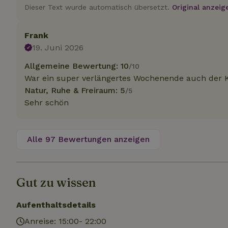
.na
Dieser Text wurde automatisch übersetzt.
Original anzeig
_nhftconstraint_
_ga_JRK1QL37RY
calendar
test_cookie
Go
Frank
.do
_nhft_safety-depo
19. Juni 2026
Allgemeine Bewertung: 10
/10
War ein super verlängertes Wochenende auch der Ko
_nhft_search-geo
Natur, Ruhe & Freiraum: 5
/5
Sehr schön
_nhft_privacy-pol
Alle 97 Bewertungen anzeigen
_nhft_user-creat
_nhft_term-searc
Gut zu wissen
Aufenthaltsdetails
_nhftconstraint_p
policy
Anreise: 15:00- 22:00