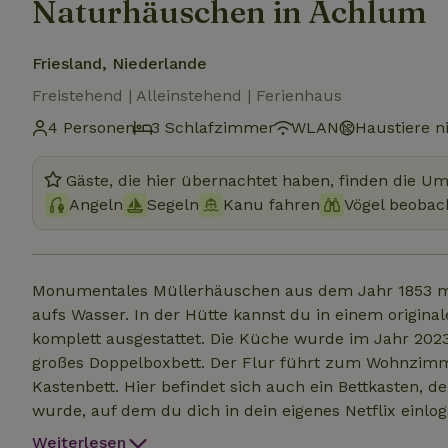
Naturhäuschen in Achlum
Friesland, Niederlande
Freistehend | Alleinstehend | Ferienhaus
4 Personen
3 Schlafzimmer
WLAN
Haustiere ni
Gäste, die hier übernachtet haben, finden die U
Angeln
Segeln
Kanu fahren
Vögel beobac
Monumentales Müllerhäuschen aus dem Jahr 1853 mit
aufs Wasser. In der Hütte kannst du in einem origina
komplett ausgestattet. Die Küche wurde im Jahr 2023
großes Doppelboxbett. Der Flur führt zum Wohnzimm
Kastenbett. Hier befindet sich auch ein Bettkasten, 
wurde, auf dem du dich in dein eigenes Netflix einlo
den Dachboden, wo es ein Doppel- und ein Einzelbett gibt. Du kannst morgens von den Vögel
Weiterlesen