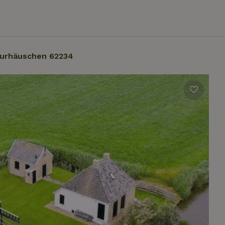
urhäuschen 62234