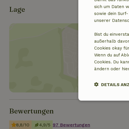
sich um Daten w
Lage
sowie dein Surf-
unserer Datensc
Bist du einverst
außerhalb davon
Cookies okay für
Wenn du auf Abl
Standor
Cookies. Du kan
ändern oder hie
DETAILS AN
Unbedingt
erforderlich
Bewertungen
8,8/10
4,9/5
97 Bewertungen