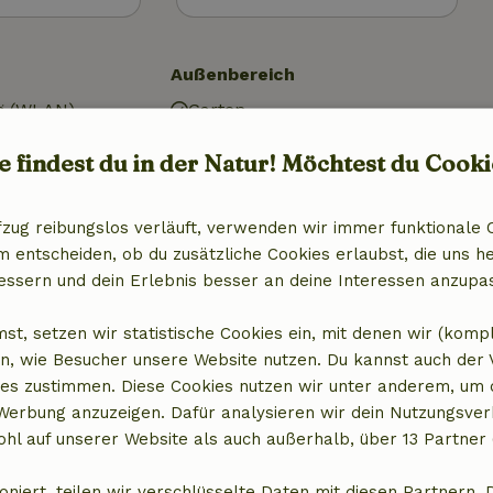
Außenbereich
g (WLAN)
Garten
Gartenmöbel
e findest du in der Natur! Möchtest du Cooki
al)
Abstellkammer
r
fzug reibungslos verläuft, verwenden wir immer funktionale 
entscheiden, ob du zusätzliche Cookies erlaubst, die uns he
essern und dein Erlebnis besser an deine Interessen anzupa
st, setzen wir statistische Cookies ein, mit denen wir (komp
chtungen
n, wie Besucher unsere Website nutzen. Du kannst auch der
x)
es zustimmen. Diese Cookies nutzen wir unter anderem, um 
 Werbung anzuzeigen. Dafür analysieren wir dein Nutzungsver
hl auf unserer Website als auch außerhalb, über 13 Partner 
oniert, teilen wir verschlüsselte Daten mit diesen Partnern. 