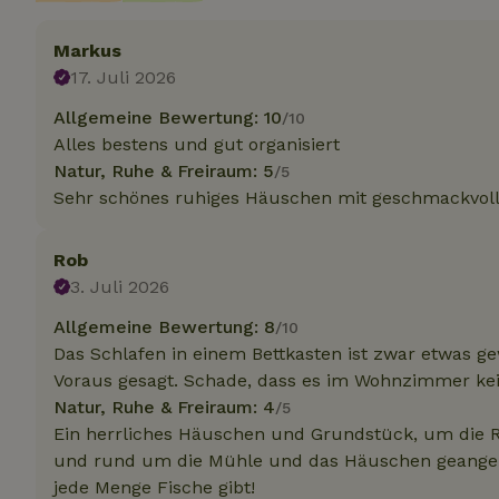
Markus
Unbedin
17. Juli 2026
Unbedingt erforder
Allgemeine Bewertung: 10
/10
und die Kontoverwa
Alles bestens und gut organisiert
verwendet werden.
Natur, Ruhe & Freiraum: 5
/5
Name
Sehr schönes ruhiges Häuschen mit geschmackvolle
CookieScriptCons
Rob
3. Juli 2026
Allgemeine Bewertung: 8
/10
Das Schlafen in einem Bettkasten ist zwar etwas g
Name
Name
Name
Name
Anb
Voraus gesagt. Schade, dass es im Wohnzimmer kei
_ga
_nhftconstraint_t
recently_viewed
Natur, Ruhe & Freiraum: 4
/5
search
IDE
Go
.do
Ein herrliches Häuschen und Grundstück, um die R
_nhft_new-calend
und rund um die Mühle und das Häuschen geangelt 
jede Menge Fische gibt!
_gcl_au
Go