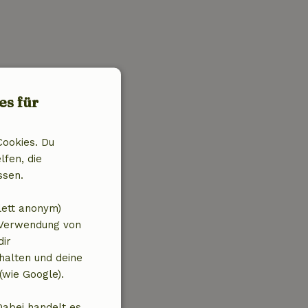
es für
Cookies. Du
lfen, die
ssen.
lett anonym)
 Verwendung von
dir
halten und deine
(wie Google).
Dabei handelt es