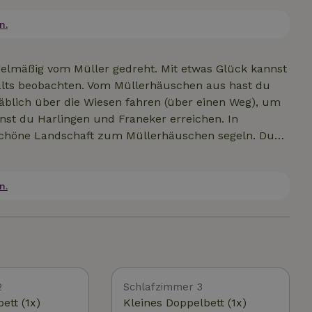
 führen, ist das Haus nicht für Gäste mit
vollständig für die Instandhaltung verwendet.
n.
ie Reinigung erfolgt, nachdem du die Hütte
n der Hütte.
egelmäßig vom Müller gedreht. Mit etwas Glück kannst
alts beobachten. Vom Müllerhäuschen aus hast du
äblich über die Wiesen fahren (über einen Weg), um
nst du Harlingen und Franeker erreichen. In
 schöne Landschaft zum Müllerhäuschen segeln. Du
ad? Dann kann es im Schuppen untergestellt werden.
du hast einen schönen Blick über die Wiesen, während
ßerdem liegt dir ganz Friesland mit allem, was es zu
n.
 das IJsselmeer und der Strand.Das Leben auf dem
der Vermietung weiter.
2
Schlafzimmer 3
ett (1x)
Kleines Doppelbett (1x)