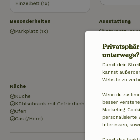
Einzelbett (1x)
Besonderheiten
Ausstattung
Parkplatz (1x)
Internetzugan
Internet
Privatsphär
Heizung (zentr
unterwegs?
Trinkwasser
Warmes Wasse
Damit dein Strei
Elektrizität
kannst außerdem 
Website zu verb
Küche
Badezimmer
Wenn du zustimm
Küche
Sanitäre Einri
besser verstehe
Kühlschrank mit Gefrierfach
Badezimmer (1
Marketing-Cooki
Ofen
Dusche
personalisierte
Gas (/Herd)
Toilette
Interessen, sowo
Damit das funkti