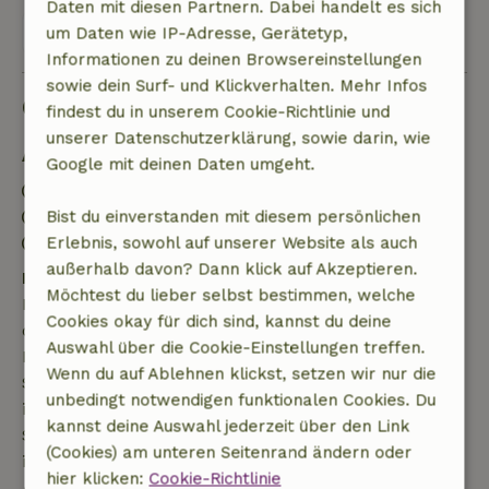
Daten mit diesen Partnern. Dabei handelt es sich
Alle 42 Bewertungen anzeigen
um Daten wie IP-Adresse, Gerätetyp,
Informationen zu deinen Browsereinstellungen
sowie dein Surf- und Klickverhalten. Mehr Infos
Gut zu wissen
findest du in unserem Cookie-Richtlinie und
unserer Datenschutzerklärung, sowie darin, wie
Aufenthaltsdetails
Google mit deinen Daten umgeht.
Anreise: 15:00- 17:00
Abreise: 10:00- 11:00
Bist du einverstanden mit diesem persönlichen
Kontaktloser Aufenthalt möglich
Erlebnis, sowohl auf unserer Website als auch
außerhalb davon? Dann klick auf Akzeptieren.
Kostenlose Stornierung innerhalb von 7 Tagen
Möchtest du lieber selbst bestimmen, welche
Kostenlose Stornierung innerhalb von 7 Tagen nach
Cookies okay für dich sind, kannst du deine
deiner Buchungsbestätigung, sofern die
Auswahl über die Cookie-Einstellungen treffen.
Buchungsanfrage mehr als 28 Tage vor dem
Wenn du auf Ablehnen klickst, setzen wir nur die
Startdatum gestellt wurde. Bei Buchungen, die
unbedingt notwendigen funktionalen Cookies. Du
innerhalb von 28 Tagen beginnen, gilt die kostenlose
kannst deine Auswahl jederzeit über den Link
Stornierung innerhalb von 24 Stunden. Wenn du
(Cookies) am unteren Seitenrand ändern oder
innerhalb der angegebenen Frist stornierst, hast du
hier klicken:
Cookie-Richtlinie
Anspruch auf eine vollständige Rückerstattung des