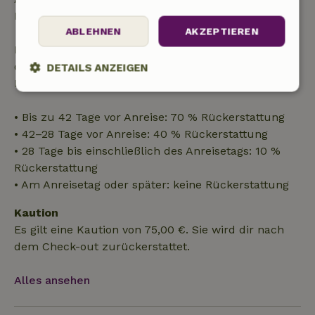
Buchungsbetrags.
ABLEHNEN
AKZEPTIEREN
Danach erhältst du eine teilweise Rückerstattung
der Reisekosten und eine 100-prozentige
DETAILS ANZEIGEN
Rückerstattung der Anzahlung:
Unbedingt
Performance
Targeting
erforderlich
• Bis zu 42 Tage vor Anreise: 70 % Rückerstattung
• 42–28 Tage vor Anreise: 40 % Rückerstattung
• 28 Tage bis einschließlich des Anreisetags: 10 %
Funktionalität
Unklassifizierte
Rückerstattung
• Am Anreisetag oder später: keine Rückerstattung
Kaution
Es gilt eine Kaution von 75,00 €. Sie wird dir nach
dem Check-out zurückerstattet.
Unbedingt erforderlich
Performance
Targeting
Alles ansehen
Funktionalität
Unklassifizierte
Unbedingt erforderliche Cookies ermöglichen wesentliche