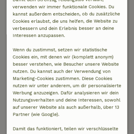
der Umgebung gibt’s jede Menge zu
verwenden wir immer funktionale Cookies. Du
unternehmen. Ganz in der Nähe kannst du
kannst außerdem entscheiden, ob du zusätzliche
Sport treiben (Kanufahren, Klettern, Wandern
Cookies erlaubst, die uns helfen, die Website zu
usw.) und in null Komma nichts bist du in
verbessern und dein Erlebnis besser an deine
Rotterdam.
Interessen anzupassen.
Im Ferienhaus selbst gibt es (wie angegeben)
Wenn du zustimmst, setzen wir statistische
fast nichts, man muss also alles selbst
Cookies ein, mit denen wir (komplett anonym)
mitbringen. Außerdem hatten wir großes Glück
besser verstehen, wie Besucher unsere Website
mit dem Wetter, denn wenn es regnen würde
nutzen. Du kannst auch der Verwendung von
oder sehr heiß wäre, wäre man in dem
Marketing-Cookies zustimmen. Diese Cookies
Häuschen ein bisschen eingesperrt, da es
nutzen wir unter anderem, um dir personalisierte
draußen keine Überdachung gibt. Und das
Werbung anzuzeigen. Dafür analysieren wir dein
Häuschen ist sehr klein – es ist schon fast
Nutzungsverhalten und deine Interessen, sowohl
komplett mit dem Bett ausgefüllt.
auf unserer Website als auch außerhalb, über 13
Partner (wie Google).
Dieser Text wurde automatisch übersetzt.
Original anzeigen.
Damit das funktioniert, teilen wir verschlüsselte