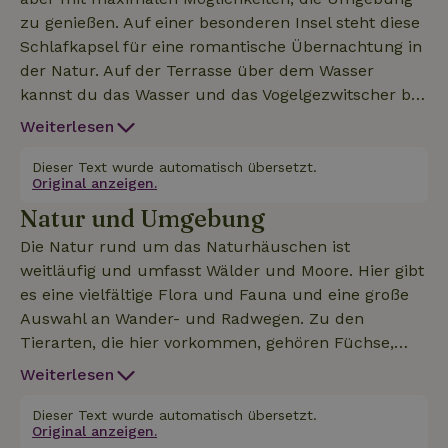
zu genießen. Auf einer besonderen Insel steht diese
Schlafkapsel für eine romantische Übernachtung in
der Natur. Auf der Terrasse über dem Wasser
kannst du das Wasser und das Vogelgezwitscher bis
spät in die Nacht genießen. Bitte beachte: - die
Weiterlesen
Terrassenplane ist vorübergehend nicht verfügbar -
am Wochenende können Veranstaltungen
Dieser Text wurde automatisch übersetzt.
Original anzeigen.
stattfinden, die Lärm verursachen (bis spätestens
Natur und Umgebung
12.30 Uhr) - Bettwäsche und Handtücher inklusive
Die Schlafkapsel ist mit Klimaanlage &amp;
Die Natur rund um das Naturhäuschen ist
Heizung, einem Kühlschrank und einem schönen
weitläufig und umfasst Wälder und Moore. Hier gibt
Doppelbett ausgestattet. Die Schlafkapsel hat eine
es eine vielfältige Flora und Fauna und eine große
eigene Toilette und eine Dusche, die 5 Meter
Auswahl an Wander- und Radwegen. Zu den
entfernt ist. Die Schlafkapsel verfügt über einen
Tierarten, die hier vorkommen, gehören Füchse,
holzbefeuerten Whirlpool. Der Whirlpool ist eine
Bussarde, Löffler, Spechte, Eulen und mehr. Auf der
Weiterlesen
Selbstbedienung und braucht 4 Stunden zum
Suche nach tollen Aktivitäten? In der Nähe des
Aufheizen. Wir sorgen dafür, dass genug Holz
Hauses gibt es einen 18-Loch-Golfplatz, eine Galerie
Dieser Text wurde automatisch übersetzt.
vorhanden ist und du findest eine Beschreibung des
Original anzeigen.
und, 300 Meter entfernt, ein Zentrum mit Outdoor-