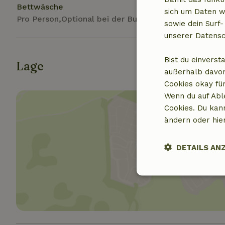
Bettwäsche
sich um Daten w
Pro Person,Optional bei der Buchung
sowie dein Surf-
unserer Datensc
Bist du einverst
Lage
außerhalb davon
Cookies okay für
Wenn du auf Abl
Cookies. Du kan
ändern oder hie
DETAILS AN
Standor
Unbedingt
erforderlich