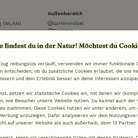
Außenbereich
g (WLAN)
Gartenmöbel
Terrasse
risch)
Balkon
e findest du in der Natur! Möchtest du Cooki
fzug reibungslos verläuft, verwenden wir immer funktionale 
entscheiden, ob du zusätzliche Cookies erlaubst, die uns he
essern und dein Erlebnis besser an deine Interessen anzupa
chtungen
x)
st, setzen wir statistische Cookies ein, mit denen wir (komp
n, wie Besucher unsere Website nutzen. Du kannst auch der
es zustimmen. Diese Cookies nutzen wir unter anderem, um 
 Werbung anzuzeigen. Dafür analysieren wir dein Nutzungsver
hl auf unserer Website als auch außerhalb, über 13 Partner 
oniert, teilen wir verschlüsselte Daten mit diesen Partnern. 