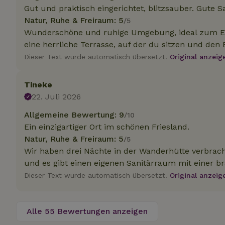
.na
Gut und praktisch eingerichtet, blitzsauber. Gute S
_nhftconstraint_
Natur, Ruhe & Freiraum: 5
/5
_ga_JRK1QL37RY
calendar
test_cookie
Go
Wunderschöne und ruhige Umgebung, ideal zum En
.do
eine herrliche Terrasse, auf der du sitzen und den 
_nhft_safety-depo
Dieser Text wurde automatisch übersetzt.
Original anzeig
_nhft_search-geo
Tineke
22. Juli 2026
Allgemeine Bewertung: 9
/10
_nhft_privacy-pol
Ein einzigartiger Ort im schönen Friesland.
Natur, Ruhe & Freiraum: 5
/5
_nhft_user-creat
Wir haben drei Nächte in der Wanderhütte verbrach
und es gibt einen eigenen Sanitärraum mit einer b
_nhft_term-searc
Dieser Text wurde automatisch übersetzt.
Original anzeig
_nhftconstraint_p
policy
Alle 55 Bewertungen anzeigen