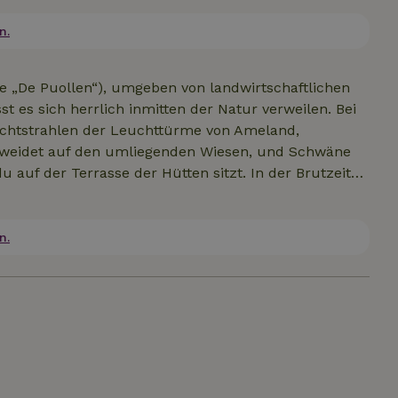
geringe Gebühr erhältlich. Holz für den kleinen Ofen
r und kann vor Ort gegen eine geringe Gebühr beim
n.
suche bei Google nach „Naturhäuschen Bonkelaar“,
e „De Puollen“), umgeben von landwirtschaftlichen
st es sich herrlich inmitten der Natur verweilen. Bei
Lichtstrahlen der Leuchttürme von Ameland,
h weidet auf den umliegenden Wiesen, und Schwäne
 auf der Terrasse der Hütten sitzt. In der Brutzeit
Puollen“ Uferschnepfen, Austernfischer, Rotschenkel,
Pfeifenten, Schellenten usw. auf. So mancher
hauen. Aber es ist auch ein idealer Ausgangspunkt,
n.
zu Fuß zu erkunden. Herzlich willkommen im Land