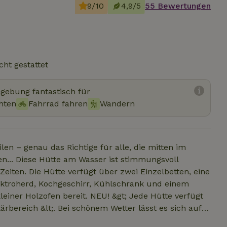
9/10
4,9/5
55 Bewertungen
cht gestattet
mgebung fantastisch für
hten
Fahrrad fahren
Wandern
ilen – genau das Richtige für alle, die mitten im
ngsvoll
iten. Die Hütte verfügt über zwei Einzelbetten, eine
ektroherd, Kochgeschirr, Kühlschrank und einem
kleiner Holzofen bereit. NEU! &gt; Jede Hütte verfügt
bereich &lt;. Bei schönem Wetter lässt es sich auf
ecken und Kissen sind