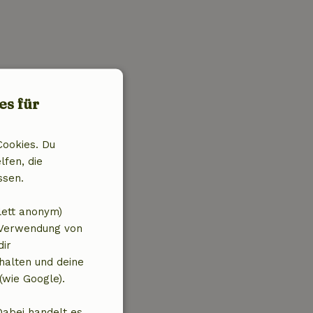
es für
Cookies. Du
lfen, die
ssen.
lett anonym)
 Verwendung von
dir
halten und deine
(wie Google).
Dabei handelt es