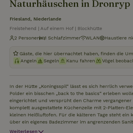
Naturhäuschen in Dronryp
Friesland, Niederlande
Freistehend | Auf einem Hof | Blockhütte
2 Personen
1 Schlafzimmer
WLAN
Haustiere ni
Gäste, die hier übernachtet haben, finden die U
Angeln
Segeln
Kanu fahren
Vögel beobac
In der Hütte „Koningsspil“ lässt es sich herrlich verwe
Polder ein bisschen „back to the basics“ erleben wollen... Diese Hütte am Wasser ist stimmu
eingerichtet und versprüht den Charme vergangener Ze
komplett ausgestattete Küchenzeile mit 2-Platten-El
kleinen Heißluftofen. Für die kälteren Tage steht ein 
über ein eigenes Badezimmer im angrenzenden Sanitär
der Terrasse am Wasser wunderbar den Sonnenuntergang genießen. Bettd
Weiterlesen