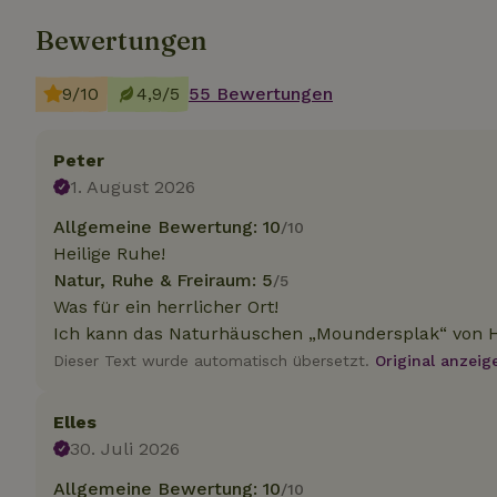
Bewertungen
Unbedin
9/10
4,9/5
55 Bewertungen
Unbedingt erforder
und die Kontoverwa
verwendet werden.
Peter
Name
1. August 2026
CookieScriptCons
Allgemeine Bewertung: 10
/10
Heilige Ruhe!
Natur, Ruhe & Freiraum: 5
/5
Was für ein herrlicher Ort!
Ich kann das Naturhäuschen „Moundersplak“ von H
Name
Name
Name
Dieser Text wurde automatisch übersetzt.
Original anzeig
Name
Anb
_ga
_nhftconstraint_t
recently_viewed
search
IDE
Go
Elles
.do
30. Juli 2026
_nhft_new-calend
_gcl_au
Go
Allgemeine Bewertung: 10
/10