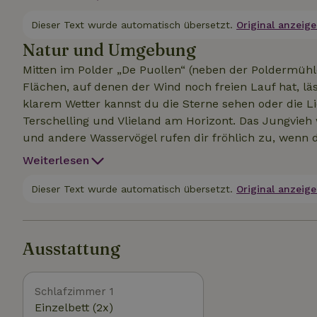
standardmäßig vorhanden. Bettwäsche ist gegen eine 
ist nur in den Monaten September bis April verfügba
Dieser Text wurde automatisch übersetzt.
Original anzeige
Vermieter bezogen werden. Sind deine Wunschtermine für diese Hütte bereits ausgebucht? Schau dir
Natur und Umgebung
unsere zweite Hütte an, Naturhäuschen 62187, oder 
Mitten im Polder „De Puollen“ (neben der Poldermühl
um die Verfügbarkeit zu prüfen.
Flächen, auf denen der Wind noch freien Lauf hat, läs
klarem Wetter kannst du die Sterne sehen oder die 
Terschelling und Vlieland am Horizont. Das Jungvie
und andere Wasservögel rufen dir fröhlich zu, wenn du
(und auch darüber hinaus) halten sich im Polder „de 
Weiterlesen
aber auch ganz viele andere Arten wie Kampfläufer, 
Vogelliebhaber kommt gerne hierher, um sich umzusc
Dieser Text wurde automatisch übersetzt.
Original anzeige
um die Umgebung mit dem Auto, dem Fahrrad oder 
der „Oude Zee“.
Ausstattung
Schlafzimmer 1
Einzelbett (2x)