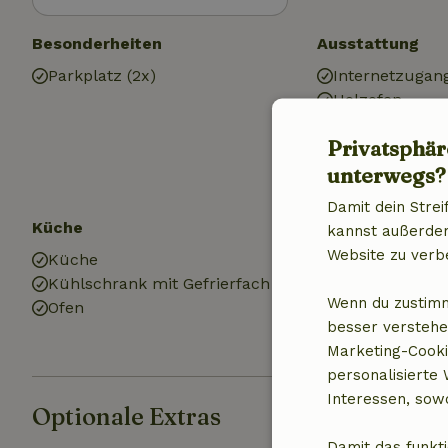
Besonderheiten
Ausstattung
Parkplatz (2x)
Internetzugan
Holzofen
Heizung (elekt
Privatsphär
Trinkwasser
unterwegs?
Elektrizität
Damit dein Strei
Küche
Badezimmer
kannst außerdem 
Website zu verb
Küche
Sanitäre Einri
Kühlschrank mit Gefrierfach
Badezimmer (1
Wenn du zustimm
Ofen
Dusche
besser verstehe
Toilette
Marketing-Cooki
personalisierte
Interessen, sowo
Optionale Extras
Damit das funkti