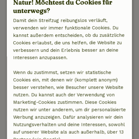
Natur! Möchtest du Cookies für
C.J.
27. April 2024
unterwegs?
Allgemeine Bewertung: 8
/10
Damit dein Streifzug reibungslos verläuft,
Das Haus ist angemessen bis gut und mit allen
verwenden wir immer funktionale Cookies. Du
notwendigen Annehmlichkeiten ausgestattet.
kannst außerdem entscheiden, ob du zusätzliche
Die Instandhaltung ist und bleibt notwendig.
Cookies erlaubst, die uns helfen, die Website zu
Natur, Ruhe & Freiraum: 4
/5
verbessern und dein Erlebnis besser an deine
Draußen in der Natur mit Ruhe und Vögeln.
Interessen anzupassen.
Sowohl am Morgen als auch am Abend war es
das Rotkehlchen, das sein Revier in voller Stärke
Wenn du zustimmst, setzen wir statistische
absteckte. Auch der Zilpzalp und die
Cookies ein, mit denen wir (komplett anonym)
Ringeltaube schlossen sich an. Das zu erleben
besser verstehen, wie Besucher unsere Website
ist Frieden. Das ist Naturerfahrung.
nutzen. Du kannst auch der Verwendung von
Marketing-Cookies zustimmen. Diese Cookies
Dieser Text wurde automatisch übersetzt.
nutzen wir unter anderem, um dir personalisierte
Original anzeigen.
Werbung anzuzeigen. Dafür analysieren wir dein
Nutzungsverhalten und deine Interessen, sowohl
marijke
auf unserer Website als auch außerhalb, über 13
26. Mai 2023