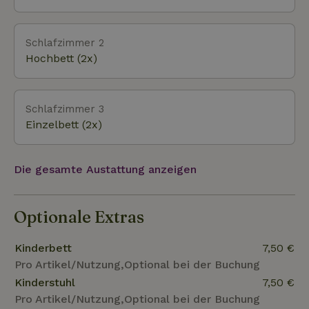
Oosterscheldekering, das Prunkstück der
Deltawerke, mit seinem Informations- und
Vergnügungspark "Neeltje Jans". Ländliche Dörfer
Schlafzimmer 2
wie Veere und Domburg sind mit dem Fahrrad zu errei
Hochbett (2x)
Schlafzimmer 3
Einzelbett (2x)
Die gesamte Austattung anzeigen
Optionale Extras
Kinderbett
7,50 €
Pro Artikel/Nutzung,Optional bei der Buchung
Kinderstuhl
7,50 €
Pro Artikel/Nutzung,Optional bei der Buchung