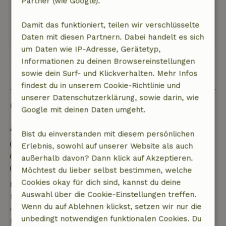
Partner (wie Google).
Allgemeine Bewertung: 9
/10
Natur, Ruhe & Freiraum: 5
/5
Damit das funktioniert, teilen wir verschlüsselte
Ins Deutsche übersetzen.
Daten mit diesen Partnern. Dabei handelt es sich
um Daten wie IP-Adresse, Gerätetyp,
Informationen zu deinen Browsereinstellungen
Alle 6 Bewertungen anzeigen
sowie dein Surf- und Klickverhalten. Mehr Infos
findest du in unserem Cookie-Richtlinie und
unserer Datenschutzerklärung, sowie darin, wie
Gut zu wissen
Google mit deinen Daten umgeht.
Aufenthaltsdetails
Bist du einverstanden mit diesem persönlichen
Anreise: 16:00- 22:00
Erlebnis, sowohl auf unserer Website als auch
Abreise: 07:00- 10:00
außerhalb davon? Dann klick auf Akzeptieren.
Kontaktloser Aufenthalt möglich
Möchtest du lieber selbst bestimmen, welche
Cookies okay für dich sind, kannst du deine
Kostenlose Stornierung innerhalb von 7 Tagen
Auswahl über die Cookie-Einstellungen treffen.
Kostenlose Stornierung innerhalb von 7 Tagen nach
Wenn du auf Ablehnen klickst, setzen wir nur die
deiner Buchungsbestätigung, sofern die
unbedingt notwendigen funktionalen Cookies. Du
Buchungsanfrage mehr als 28 Tage vor dem