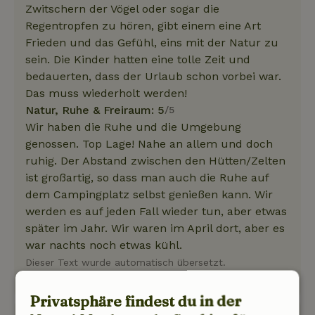
Zwitschern der Vögel oder sogar die
Regentropfen zu hören, gibt einem eine Art
Frieden und das Gefühl, eins mit der Natur zu
sein. Die Kinder hatten eine tolle Zeit und
bedauerten, dass der Urlaub schon vorbei war.
Das muss wiederholt werden!
Natur, Ruhe & Freiraum: 5
/5
Wir haben die Ruhe und die Umgebung
genossen. Top Lage! Nahe an allem und doch
ruhig. Der Abstand zwischen den Hütten/Zelten
ist großartig, so dass man auch die Ruhe auf
dem Campingplatz selbst genießen kann. Wir
werden es auf jeden Fall wieder tun, aber etwas
später im Jahr. Wir waren im April dort, aber es
war nachts noch etwas kühl.
Dieser Text wurde automatisch übersetzt.
Original anzeigen.
Privatsphäre findest du in der