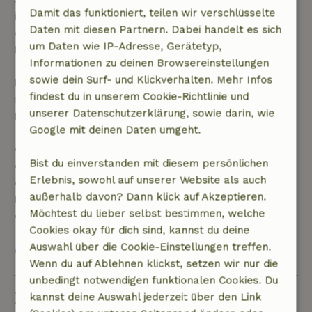
Damit das funktioniert, teilen wir verschlüsselte
innerhalb der angegebenen Frist stornierst, hast du
Daten mit diesen Partnern. Dabei handelt es sich
Anspruch auf eine vollständige Rückerstattung des
um Daten wie IP-Adresse, Gerätetyp,
Buchungsbetrags.
Informationen zu deinen Browsereinstellungen
sowie dein Surf- und Klickverhalten. Mehr Infos
Danach erhältst du eine teilweise Rückerstattung
findest du in unserem Cookie-Richtlinie und
der Reisekosten und eine 100-prozentige
unserer Datenschutzerklärung, sowie darin, wie
Rückerstattung der Anzahlung:
Google mit deinen Daten umgeht.
• Bis zu 42 Tage vor Anreise: 70 % Rückerstattung
Bist du einverstanden mit diesem persönlichen
• 42–28 Tage vor Anreise: 40 % Rückerstattung
Erlebnis, sowohl auf unserer Website als auch
• 28 Tage bis einschließlich des Anreisetags: 10 %
außerhalb davon? Dann klick auf Akzeptieren.
Rückerstattung
Möchtest du lieber selbst bestimmen, welche
• Am Anreisetag oder später: keine Rückerstattung
Cookies okay für dich sind, kannst du deine
Auswahl über die Cookie-Einstellungen treffen.
Alles ansehen
Wenn du auf Ablehnen klickst, setzen wir nur die
unbedingt notwendigen funktionalen Cookies. Du
Nachhaltigkeit
kannst deine Auswahl jederzeit über den Link