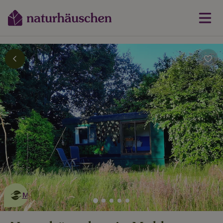
Dies ist ein
umweltschonendes
Naturhäuschen
Mehr erfahren