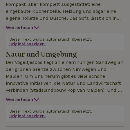
kompakt, aber komplett ausgestattet: eine
eingebaute Küchenzeile, Heizung und sogar eine
eigene Toilette und Dusche. Das Sofa lässt sich in
ein bequemes Doppelbett umwandeln. Bettwäsche
Weiterlesen
und Handtücher sind vorhanden. Ebenso wie
Grundnahrungsmittel wie Olivenöl, Gewürze, Kaffee
Dieser Text wurde automatisch übersetzt.
Original anzeigen.
und Tee. Du hast einen ungehinderten Blick und ein
Natur und Umgebung
schönes, privates Plätzchen im Grünen. Rundherum
gibt es viel Platz zum Entspannen, um Tiere zu
Der Vogeltjesbos liegt an einem ruhigen Sandweg an
beobachten oder zu grillen. Der Wohnwagen
der grünen Grenze zwischen Nimwegen und
befindet sich in einem 1,5 Hektar großen
Malden. Um uns herum gibt es viele schöne
Garten/Wald, in dem wir dabei sind, einen
innovative Initiativen, die Natur und Landwirtschaft
Futterwald anzulegen, an dem sich Mensch und
verbinden (Stadslandbouw Kop van Malden). Und du
Tier erfreuen können. Neben dem Wohnwagen
kannst endlose Spaziergänge durch die Wälder
Weiterlesen
vermieten wir zwei weitere Gästehäuser.
machen und die Umgebung erkunden, zum Beispiel
zu den Hügeln bei Groesbeek. Mit dem Fahrrad
Dieser Text wurde automatisch übersetzt.
Original anzeigen.
oder dem Bus (Haltestelle um die Ecke) kannst du
das lebhafte Zentrum von Nijmegen leicht