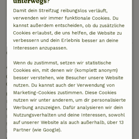
unterwegs?
Dieser Text wurde automatisch übersetzt.
Original anzeigen.
Damit dein Streifzug reibungslos verläuft,
verwenden wir immer funktionale Cookies. Du
kannst außerdem entscheiden, ob du zusätzliche
Alle 99 Bewertungen anzeigen
Cookies erlaubst, die uns helfen, die Website zu
verbessern und dein Erlebnis besser an deine
Interessen anzupassen.
Gut zu wissen
Wenn du zustimmst, setzen wir statistische
Aufenthaltsdetails
Cookies ein, mit denen wir (komplett anonym)
Anreise: 15:00- 21:00
besser verstehen, wie Besucher unsere Website
Abreise: 08:00- 11:00
nutzen. Du kannst auch der Verwendung von
Marketing-Cookies zustimmen. Diese Cookies
Kostenlose Stornierung innerhalb von 7 Tagen
nutzen wir unter anderem, um dir personalisierte
Kostenlose Stornierung innerhalb von 7 Tagen nach
Werbung anzuzeigen. Dafür analysieren wir dein
deiner Buchungsbestätigung, sofern die
Nutzungsverhalten und deine Interessen, sowohl
Buchungsanfrage mehr als 28 Tage vor dem
auf unserer Website als auch außerhalb, über 13
Startdatum gestellt wurde. Bei Buchungen, die
Partner (wie Google).
innerhalb von 28 Tagen beginnen, gilt die kostenlose
Stornierung innerhalb von 24 Stunden. Wenn du