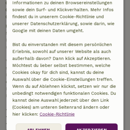
Anreise: 15:30- 18:00
Informationen zu deinen Browsereinstellungen
Abreise: 08:00- 10:30
sowie dein Surf- und Klickverhalten. Mehr Infos
Kontaktloser Aufenthalt möglich
findest du in unserem Cookie-Richtlinie und
unserer Datenschutzerklärung, sowie darin, wie
Kostenlose Stornierung innerhalb von 24
Google mit deinen Daten umgeht.
Stunden
Kostenlose Stornierung innerhalb von 24 Stunden
Bist du einverstanden mit diesem persönlichen
nach deiner Buchungsbestätigung.
Erlebnis, sowohl auf unserer Website als auch
außerhalb davon? Dann klick auf Akzeptieren.
Wenn du innerhalb der angegebenen Frist
Möchtest du lieber selbst bestimmen, welche
stornierst, hast du Anspruch auf eine vollständige
Cookies okay für dich sind, kannst du deine
Rückerstattung des Buchungsbetrags. Danach
Auswahl über die Cookie-Einstellungen treffen.
erhältst du eine teilweise Rückerstattung der
Wenn du auf Ablehnen klickst, setzen wir nur die
Reisekosten und eine 100-prozentige
unbedingt notwendigen funktionalen Cookies. Du
Rückerstattung der Anzahlung:
kannst deine Auswahl jederzeit über den Link
(Cookies) am unteren Seitenrand ändern oder
• bis zu 42 Tage vor Anreise: 70 % Rückerstattung
hier klicken:
Cookie-Richtlinie
• 42–28 Tage vor Anreise: 40 % Rückerstattung
• ab 28 Tage bis zum Tag der Anreise: 10 %
ABLEHNEN
AKZEPTIEREN