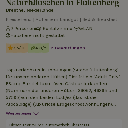
Naturhäuschen in Fluitenberg
Drenthe, Niederlande
Freistehend | Auf einem Landgut | Bed & Breakfast
2 Personen
1 Schlafzimmer
WLAN
Haustiere nicht gestattet
9,5/10
4,8/5
16 Bewertungen
Top-Ferienhaus in Top-Lage!!! (Suche "Fluitenberg"
für unsere anderen Hütten) Dies ist ein "Adult Only"
B&amp;B mit 4 luxuriösen Gästeunterkünften.
(Nummern der anderen Hütten: 36052, 46395 und
57595)Von den beiden Lodges (das ist die
Alpcalodge) (luxuriöse Erdgeschosswohnungen)
hast du einen direkten Blick auf die Hirsche und
Weiterlesen
Alpakas, wobei die Alpakas und Hirsche direkt bis
auf deine Terrasse kommen können und es auch
Dieser Text wurde automatisch übersetzt.