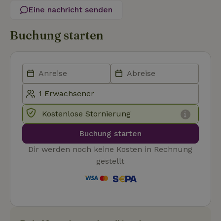
werden.
Eine nachricht senden
Name
Anbieter
/
Domäne
Ablaufdatum
Besch
Buchung starten
CookieScriptConsent
CookieScript
4 Wochen 2
Diese
.naturhaeuschen.de
Tage
Cooki
Diens
Einwil
für B
speic
Banne
Scrip
ordnu
funkti
Kostenlose Stornierung
Buchung starten
Name
Name
Anbieter
Anbieter
/
Domäne
/
Domäne
Ablaufdatum
Ablauf
Dir werden noch keine Kosten in Rechnung
Name
Anbieter
/
Domäne
Ablaufdatum
Beschreib
_nhftconstraint_term-
recently_viewed_houses
www.naturhaeuschen.de
www.naturhaeuschen.de
Session
Sess
gestellt
search
_ga
Google LLC
1 Jahr 1
Dieser Coo
Name
Anbieter
/
Domäne
Ablaufdatum
Beschreibung
.naturhaeuschen.de
Monat
Name ist m
Google-Datenschutzerklärung
Google Uni
IDE
Google LLC
1 Jahr
Dieses Cookie
Analytics
.doubleclick.net
wird von
verknüpft. 
Doubleclick
eine wicht
gesetzt und
_nhft_new-calendar
www.naturhaeuschen.de
Sess
Aktualisie
enthält
am häufigs
Informationen
verwendet
darüber, wie