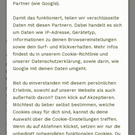
Partner (wie Google).
Damit das funktioniert, teilen wir verschlüsselte
Alle 18 Bewertungen anzeigen
Daten mit diesen Partnern. Dabei handelt es sich
um Daten wie IP-Adresse, Gerätetyp,
Gut zu wissen
Informationen zu deinen Browsereinstellungen
sowie dein Surf- und Klickverhalten. Mehr Infos
findest du in unserem Cookie-Richtlinie und
Aufenthaltsdetails
unserer Datenschutzerklärung, sowie darin, wie
Anreise: 16:00- 22:00
Google mit deinen Daten umgeht.
Abreise: 07:00- 10:00
Kontaktloser Aufenthalt möglich
Bist du einverstanden mit diesem persönlichen
Kostenlose Stornierung innerhalb von 24
Erlebnis, sowohl auf unserer Website als auch
Stunden
außerhalb davon? Dann klick auf Akzeptieren.
Kostenlose Stornierung innerhalb von 24 Stunden
Möchtest du lieber selbst bestimmen, welche
nach deiner Buchungsbestätigung.
Cookies okay für dich sind, kannst du deine
Auswahl über die Cookie-Einstellungen treffen.
Wenn du innerhalb der angegebenen Frist
Wenn du auf Ablehnen klickst, setzen wir nur die
stornierst, hast du Anspruch auf eine vollständige
unbedingt notwendigen funktionalen Cookies. Du