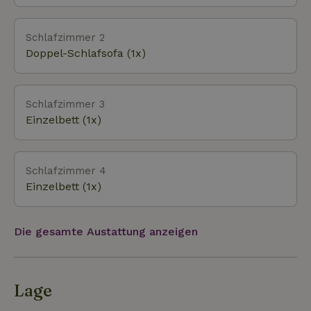
Wäldchen mit einem gewundenen Pfad, der zum
Puppentheater von Johanneke im Hinterhaus führt.
Im Wäldchen baue ich gerade ein kleines
Schlafzimmer 2
Theaterhäuschen, an dessen Rückwand ich ein
Doppel-Schlafsofa (1x)
Fresko gemalt habe (siehe Fotos). Während eures
Aufenthalts dürfen Kinder nach Absprache eine
Hütte im Wäldchen bauen oder bei schlechtem
Schlafzimmer 3
Wetter drinnen auf dem Dachboden.
Einzelbett (1x)
Schlafzimmer 4
Einzelbett (1x)
Die gesamte Austattung anzeigen
Lage