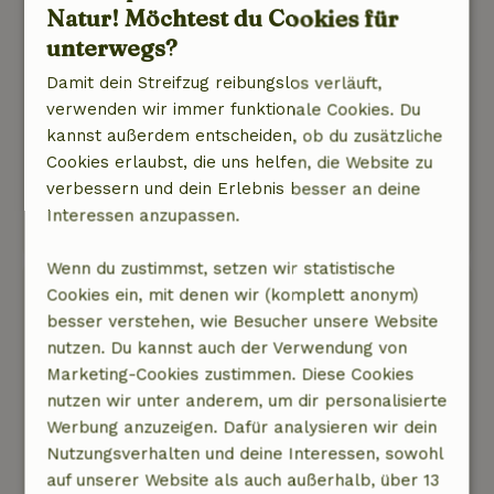
Natur! Möchtest du Cookies für
lieben. Die Gastgeberin empfängt dich mit
Kuchen und Tee. Auf Wunsch gibt sie eine
unterwegs?
(ausgerechnet mit Sprachen) Vorstellung mit
Damit dein Streifzug reibungslos verläuft,
ihrem Puppentheater. Sehr toll, lustig und
verwenden wir immer funktionale Cookies. Du
besonders. Die Gastgeberin ist sehr engagiert
kannst außerdem entscheiden, ob du zusätzliche
mit ihren Gästen. Das Frühstück kostet 10 bis 15
Cookies erlaubst, die uns helfen, die Website zu
Euro pro Person und Tag.
verbessern und dein Erlebnis besser an deine
Dieser Text wurde automatisch übersetzt.
Interessen anzupassen.
Original anzeigen.
Wenn du zustimmst, setzen wir statistische
Gerda
Cookies ein, mit denen wir (komplett anonym)
7. Juni 2025
besser verstehen, wie Besucher unsere Website
nutzen. Du kannst auch der Verwendung von
Allgemeine Bewertung: 8
/10
Marketing-Cookies zustimmen. Diese Cookies
Herrlich ruhige Umgebung
nutzen wir unter anderem, um dir personalisierte
Natur, Ruhe & Freiraum: 5
/5
Werbung anzuzeigen. Dafür analysieren wir dein
Herzlich willkommen!
Nutzungsverhalten und deine Interessen, sowohl
Dieser Text wurde automatisch übersetzt.
auf unserer Website als auch außerhalb, über 13
Original anzeigen.