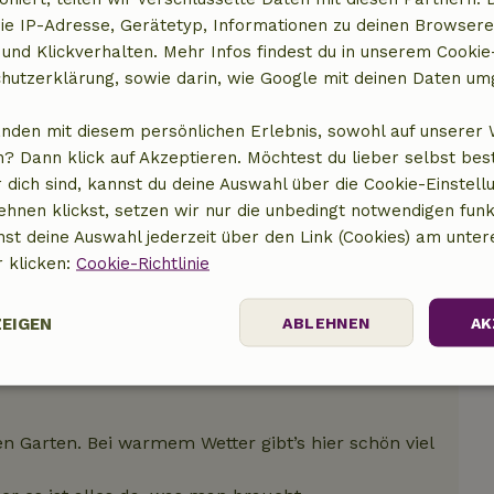
ie IP-Adresse, Gerätetyp, Informationen zu deinen Browsere
 und Klickverhalten. Mehr Infos findest du in unserem Cookie-
hutzerklärung, sowie darin, wie Google mit deinen Daten um
anden mit diesem persönlichen Erlebnis, sowohl auf unserer 
? Dann klick auf Akzeptieren. Möchtest du lieber selbst be
 dich sind, kannst du deine Auswahl über die Cookie-Einstell
ehnen klickst, setzen wir nur die unbedingt notwendigen funk
nst deine Auswahl jederzeit über den Link (Cookies) am unter
r klicken:
Cookie-Richtlinie
ZEIGEN
ABLEHNEN
AK
Performance
Targeting
Funktionalität
n Garten. Bei warmem Wetter gibt’s hier schön viel