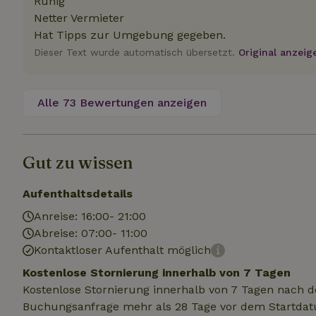
Ruhig
.na
Netter Vermieter
_nhftconstraint_
_ga_JRK1QL37RY
calendar
Hat Tipps zur Umgebung gegeben.
test_cookie
Go
Dieser Text wurde automatisch übersetzt.
Original anzeig
.do
_nhft_safety-depo
Alle 73 Bewertungen anzeigen
_nhft_search-geo
Gut zu wissen
_nhft_privacy-pol
Aufenthaltsdetails
_nhft_user-creat
Anreise: 16:00- 21:00
Abreise: 07:00- 11:00
_nhft_term-searc
Kontaktloser Aufenthalt möglich
Kostenlose Stornierung innerhalb von 7 Tagen
_nhftconstraint_p
Kostenlose Stornierung innerhalb von 7 Tagen nach d
policy
Buchungsanfrage mehr als 28 Tage vor dem Startdatu