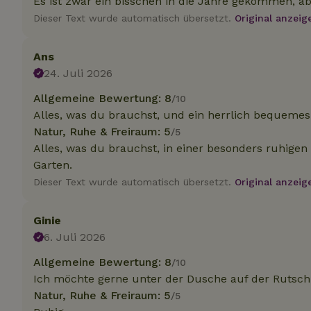
Es ist zwar ein bisschen in die Jahre gekommen, ab
Dieser Text wurde automatisch übersetzt.
Original anzeig
Unbedin
Ans
Unbedingt erforder
24. Juli 2026
und die Kontoverwa
verwendet werden.
Allgemeine Bewertung: 8
/10
Name
Alles, was du brauchst, und ein herrlich bequemes 
Natur, Ruhe & Freiraum: 5
/5
CookieScriptCons
Alles, was du brauchst, in einer besonders ruhi
Garten.
Dieser Text wurde automatisch übersetzt.
Original anzeig
Ginie
Name
Name
Name
Name
Anb
6. Juli 2026
_ga
_nhftconstraint_t
recently_viewed
search
IDE
Go
Allgemeine Bewertung: 8
/10
.do
Ich möchte gerne unter der Dusche auf der Rutsc
_nhft_new-calend
Natur, Ruhe & Freiraum: 5
/5
_gcl_au
Go