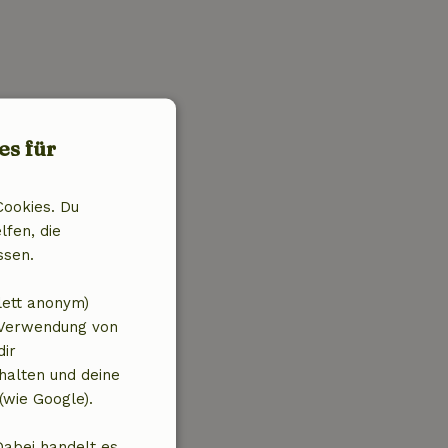
es für
Cookies. Du
lfen, die
ssen.
lett anonym)
 Verwendung von
dir
halten und deine
(wie Google).
Dabei handelt es