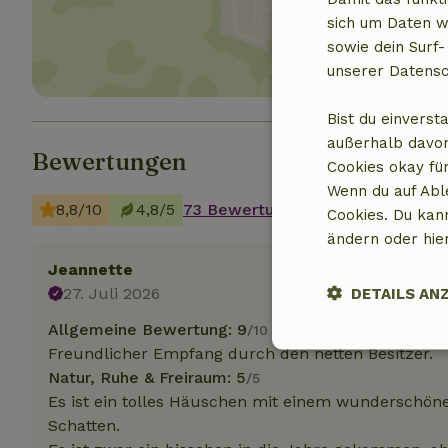
sich um Daten w
sowie dein Surf-
unserer Datensc
Bist du einverst
außerhalb davon
Bewertungen
Cookies okay für
Wenn du auf Abl
8,8/10
4,8/5
73 Bewertungen
Cookies. Du kan
ändern oder hie
Jeannette
27. Juli 2026
DETAILS AN
Allgemeine Bewertung: 9
/10
Freundlicher Empfang durch den netten Besitzer.
Unbedingt
erforderlich
Natur, Ruhe & Freiraum: 5
/5
Es ist ein tolles Häuschen mit einem wunderschöne
Schatten.