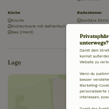
Küche
Badezimmer
Küche
Sanitäre Einri
Kühlschrank mit Gefrierfach
Badezimmer (1
Gas (/Herd)
Dusche
Privatsphär
Toilette
unterwegs?
Damit dein Strei
kannst außerdem 
Lage
Website zu verb
Wenn du zustimm
besser verstehe
Marketing-Cooki
personalisierte
Interessen, sowo
Standor
Damit das funkti