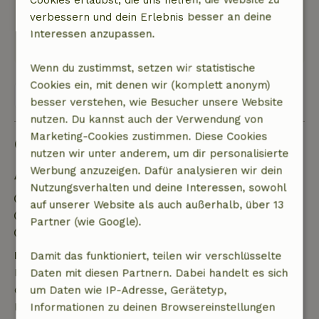
können.
verbessern und dein Erlebnis besser an deine
Dieser Text wurde automatisch übersetzt.
Interessen anzupassen.
Original anzeigen.
Wenn du zustimmst, setzen wir statistische
Cookies ein, mit denen wir (komplett anonym)
Alle 100 Bewertungen anzeigen
besser verstehen, wie Besucher unsere Website
nutzen. Du kannst auch der Verwendung von
Marketing-Cookies zustimmen. Diese Cookies
Gut zu wissen
nutzen wir unter anderem, um dir personalisierte
Werbung anzuzeigen. Dafür analysieren wir dein
Aufenthaltsdetails
Nutzungsverhalten und deine Interessen, sowohl
Anreise: 15:00- 23:59
auf unserer Website als auch außerhalb, über 13
Abreise: 11:00
Partner (wie Google).
Kontaktloser Aufenthalt möglich
Kostenlose Stornierung innerhalb von 7 Tagen
Damit das funktioniert, teilen wir verschlüsselte
Kostenlose Stornierung innerhalb von 7 Tagen nach
Daten mit diesen Partnern. Dabei handelt es sich
deiner Buchungsbestätigung, sofern die
um Daten wie IP-Adresse, Gerätetyp,
Buchungsanfrage mehr als 28 Tage vor dem
Informationen zu deinen Browsereinstellungen