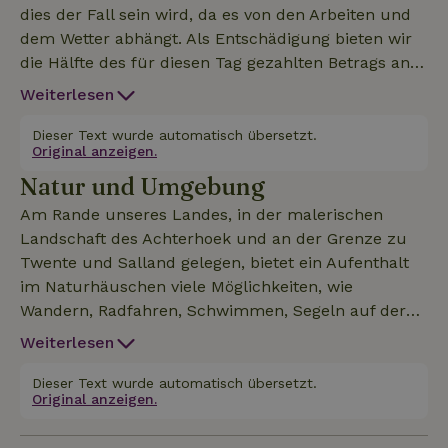
dies der Fall sein wird, da es von den Arbeiten und
dem Wetter abhängt. Als Entschädigung bieten wir
die Hälfte des für diesen Tag gezahlten Betrags an,
der vom Mieter festgelegt wird, wenn es zu
Weiterlesen
Belästigungen gekommen ist. Dies gilt ungefähr bis
Juni 2026.Dieses Naturhäuschen, das größtenteils
Dieser Text wurde automatisch übersetzt.
Original anzeigen.
aus nachhaltigen Materialien wie Holz, Lehm und
Natur und Umgebung
Bambus gebaut wurde, wurde liebevoll eingerichtet
und befindet sich auf einem neuen, im Bau
Am Rande unseres Landes, in der malerischen
befindlichen Grundstück. Mit Blick auf die
Landschaft des Achterhoek und an der Grenze zu
Landschaft der Achterhoek und angrenzend an das
Twente und Salland gelegen, bietet ein Aufenthalt
Landgut Verwolde bietet es schöne Wander- und
im Naturhäuschen viele Möglichkeiten, wie
Fahrradtouren direkt vom Haus aus. Es ist
Wandern, Radfahren, Schwimmen, Segeln auf der
rollstuhlgerecht und verfügt über eine gut
Berkel, Reiten oder Mopedfahren auf einem Solex...
Weiterlesen
ausgestattete Küche. Heizung und Warmwasser
Zu den stimmungsvollen alten Hansestädten
werden mit einer Wärmepumpe betrieben, die mit
Zutphen und Deventer ist es eine halbe Stunde mit
Dieser Text wurde automatisch übersetzt.
Strom aus unseren eigenen Sonnenkollektoren
Original anzeigen.
dem Auto, und die nahe gelegenen Orte Lochem
gespeist wird. Da wir regelmäßig abwesend sind,
und Laren laden zum Kaffeetrinken und Einkaufen
bieten wir kein Frühstück an. Bettwäsche und