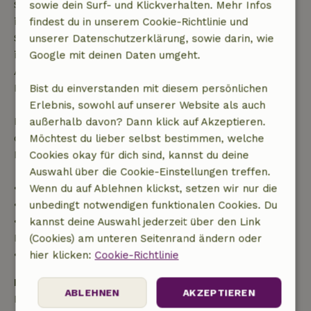
Startdatum gestellt wurde. Bei Buchungen, die
sowie dein Surf- und Klickverhalten. Mehr Infos
innerhalb von 28 Tagen beginnen, gilt die kostenlose
findest du in unserem Cookie-Richtlinie und
Stornierung innerhalb von 24 Stunden. Wenn du
unserer Datenschutzerklärung, sowie darin, wie
innerhalb der angegebenen Frist stornierst, hast du
Google mit deinen Daten umgeht.
Anspruch auf eine vollständige Rückerstattung des
Buchungsbetrags.
Bist du einverstanden mit diesem persönlichen
Erlebnis, sowohl auf unserer Website als auch
Danach erhältst du eine teilweise Rückerstattung
außerhalb davon? Dann klick auf Akzeptieren.
der Reisekosten und eine 100-prozentige
Möchtest du lieber selbst bestimmen, welche
Rückerstattung der Anzahlung:
Cookies okay für dich sind, kannst du deine
Auswahl über die Cookie-Einstellungen treffen.
• Bis zu 42 Tage vor Anreise: 70 % Rückerstattung
Wenn du auf Ablehnen klickst, setzen wir nur die
• 42–28 Tage vor Anreise: 40 % Rückerstattung
unbedingt notwendigen funktionalen Cookies. Du
• 28 Tage bis einschließlich des Anreisetags: 10 %
kannst deine Auswahl jederzeit über den Link
Rückerstattung
(Cookies) am unteren Seitenrand ändern oder
• Am Anreisetag oder später: keine Rückerstattung
hier klicken:
Cookie-Richtlinie
Kaution
ABLEHNEN
AKZEPTIEREN
Es gilt eine Kaution von 250,00 €. Sie wird dir nach