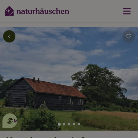
Dies ist ein
umweltschonendes
Naturhäuschen
Mehr erfahren