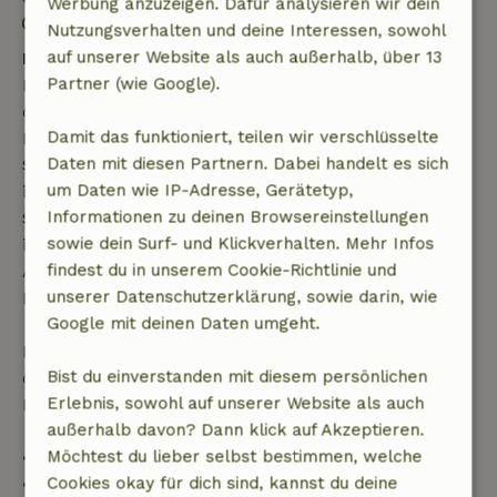
Werbung anzuzeigen. Dafür analysieren wir dein
Kontaktloser Aufenthalt möglich
Nutzungsverhalten und deine Interessen, sowohl
auf unserer Website als auch außerhalb, über 13
Kostenlose Stornierung innerhalb von 7 Tagen
Partner (wie Google).
Kostenlose Stornierung innerhalb von 7 Tagen nach
deiner Buchungsbestätigung, sofern die
Damit das funktioniert, teilen wir verschlüsselte
Buchungsanfrage mehr als 28 Tage vor dem
Daten mit diesen Partnern. Dabei handelt es sich
Startdatum gestellt wurde. Bei Buchungen, die
um Daten wie IP-Adresse, Gerätetyp,
innerhalb von 28 Tagen beginnen, gilt die kostenlose
Informationen zu deinen Browsereinstellungen
Stornierung innerhalb von 24 Stunden. Wenn du
sowie dein Surf- und Klickverhalten. Mehr Infos
innerhalb der angegebenen Frist stornierst, hast du
findest du in unserem Cookie-Richtlinie und
Anspruch auf eine vollständige Rückerstattung des
unserer Datenschutzerklärung, sowie darin, wie
Buchungsbetrags.
Google mit deinen Daten umgeht.
Danach erhältst du eine teilweise Rückerstattung
Bist du einverstanden mit diesem persönlichen
der Reisekosten und eine 100-prozentige
Erlebnis, sowohl auf unserer Website als auch
Rückerstattung der Anzahlung:
außerhalb davon? Dann klick auf Akzeptieren.
Möchtest du lieber selbst bestimmen, welche
• Bis zu 42 Tage vor Anreise: 70 % Rückerstattung
Cookies okay für dich sind, kannst du deine
• 42–28 Tage vor Anreise: 40 % Rückerstattung