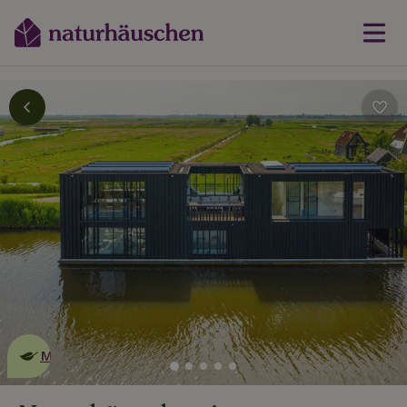
Dies ist ein
umweltschonendes
Naturhäuschen
Mehr erfahren