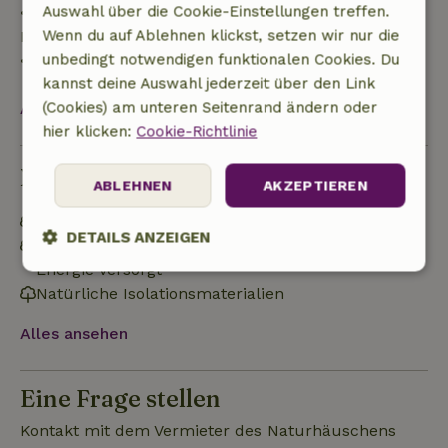
Auswahl über die Cookie-Einstellungen treffen.
• 28 Tage bis einschließlich des Anreisetags: 10 %
Wenn du auf Ablehnen klickst, setzen wir nur die
Rückerstattung
unbedingt notwendigen funktionalen Cookies. Du
• Am Anreisetag oder später: keine Rückerstattung
kannst deine Auswahl jederzeit über den Link
(Cookies) am unteren Seitenrand ändern oder
Alles ansehen
hier klicken:
Cookie-Richtlinie
Nachhaltigkeit
ABLEHNEN
AKZEPTIEREN
Energielabel: A
DETAILS ANZEIGEN
Netzunabhängig oder mit 100% erneuerbarer
Energie versorgt
Unbedingt
Performance
Targeting
Natürliche Isolationsmaterialien
erforderlich
Alles ansehen
Funktionalität
Unklassifizierte
Eine Frage stellen
Kontakt mit dem Vermieter des Naturhäuschens