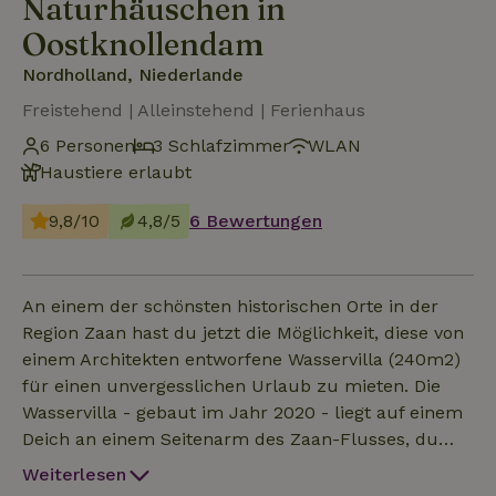
Naturhäuschen in
Oostknollendam
Nordholland, Niederlande
Freistehend | Alleinstehend | Ferienhaus
6 Personen
3 Schlafzimmer
WLAN
Haustiere erlaubt
9,8/10
4,8/5
6 Bewertungen
An einem der schönsten historischen Orte in der
Region Zaan hast du jetzt die Möglichkeit, diese von
einem Architekten entworfene Wasservilla (240m2)
für einen unvergesslichen Urlaub zu mieten. Die
Wasservilla - gebaut im Jahr 2020 - liegt auf einem
Deich an einem Seitenarm des Zaan-Flusses, du
kannst direkt ins Naturschutzgebiet fahren!
Weiterlesen
Ländliches Leben vom Feinsten, aber mit den