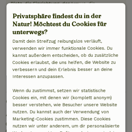
Platz, die Einrichtung, der Luxus, die
Aufmerksamkeit, die darauf verwendet wurde.
Privatsphäre findest du in der
Unbeschreiblich schön
Natur! Möchtest du Cookies für
Natur, Ruhe & Freiraum: 5
/5
unterwegs?
Den Blick über die Wiesen schweifen lassen.
Den Sonnenaufgang am Morgen beobachten.
Damit dein Streifzug reibungslos verläuft,
Das Wasser um dich herum....wunderbar
verwenden wir immer funktionale Cookies. Du
Dieser Text wurde automatisch übersetzt.
kannst außerdem entscheiden, ob du zusätzliche
Original anzeigen.
Cookies erlaubst, die uns helfen, die Website zu
verbessern und dein Erlebnis besser an deine
Interessen anzupassen.
Alle 6 Bewertungen anzeigen
Wenn du zustimmst, setzen wir statistische
Cookies ein, mit denen wir (komplett anonym)
Gut zu wissen
besser verstehen, wie Besucher unsere Website
nutzen. Du kannst auch der Verwendung von
Aufenthaltsdetails
Marketing-Cookies zustimmen. Diese Cookies
Anreise: 15:00- 22:00
nutzen wir unter anderem, um dir personalisierte
Abreise: 07:00- 10:00