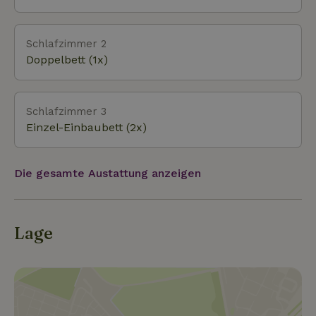
ungestört vorbei. Im Sommer springen wir von der
Terrasse ins Wasser, um zu schwimmen
(Schwimmsteg seit 2022 vorhanden); im Winter
Schlafzimmer 2
ziehen wir hoffentlich jedes Jahr die Schlittschuhe
Doppelbett (1x)
an, aber die meiste Zeit halten wir uns an eine
Radtour durch den Bannetocht oder eine Runde
durch das Jisperveld.
Schlafzimmer 3
Einzel-Einbaubett (2x)
Die gesamte Austattung anzeigen
Lage