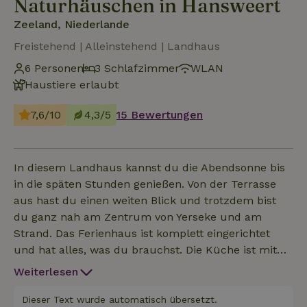
Naturhäuschen in Hansweert
Zeeland, Niederlande
Freistehend | Alleinstehend | Landhaus
6 Personen
3 Schlafzimmer
WLAN
Haustiere erlaubt
7,6/10
4,3/5
15 Bewertungen
In diesem Landhaus kannst du die Abendsonne bis
in die späten Stunden genießen. Von der Terrasse
aus hast du einen weiten Blick und trotzdem bist
du ganz nah am Zentrum von Yerseke und am
Strand. Das Ferienhaus ist komplett eingerichtet
und hat alles, was du brauchst. Die Küche ist mit
modernen Geräten ausgestattet. Ein großes
Weiterlesen
Wohnzimmer + Wintergarten und Esszimmer,
separate Küche, 3 Schlafzimmer, 2 Bäder, davon 1
Dieser Text wurde automatisch übersetzt.