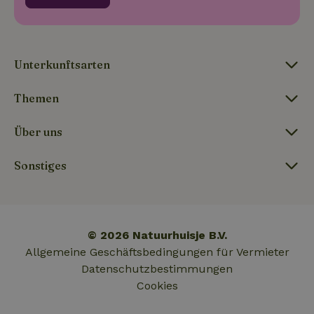
_nhft_term-search
www.naturhaeuschen.de
Sess
Unterkunftsarten
_nhftconstraint_privacy-
www.naturhaeuschen.de
Sess
policy
Themen
Über uns
_nhft_translations
www.naturhaeuschen.de
Sess
Sonstiges
© 2026 Natuurhuisje B.V.
_nhftconstraint_user-
www.naturhaeuschen.de
Sess
Allgemeine Geschäftsbedingungen für Vermieter
create-account
Datenschutzbestimmungen
Cookies