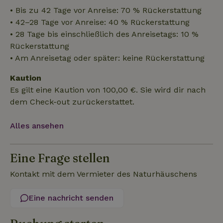
• Bis zu 42 Tage vor Anreise: 70 % Rückerstattung
• 42–28 Tage vor Anreise: 40 % Rückerstattung
• 28 Tage bis einschließlich des Anreisetags: 10 %
Rückerstattung
Unbedingt erforderlich
Performance
Targeting
• Am Anreisetag oder später: keine Rückerstattung
Funktionalität
Unklassifizierte
Kaution
Unbedingt erforderliche Cookies ermöglichen wesentliche
Es gilt eine Kaution von 100,00 €. Sie wird dir nach
Kernfunktionen der Website wie die Benutzeranmeldung und
dem Check-out zurückerstattet.
die Kontoverwaltung. Ohne die unbedingt erforderlichen
Cookies kann die Website nicht ordnungsgemäß verwendet
werden.
Alles ansehen
Name
Anbieter
/
Domäne
Ablaufdatum
Besch
CookieScriptConsent
CookieScript
4 Wochen 2
Diese
.naturhaeuschen.de
Tage
Cooki
Eine Frage stellen
Diens
Einwil
Kontakt mit dem Vermieter des Naturhäuschens
für B
speic
Banne
Scrip
Eine nachricht senden
ordnu
funkti