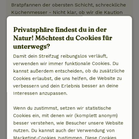
Bratpfannen der obersten Schicht, schreckliche
Küchenmesser - Nicht klar, ob wir die Kaution
zurückbekommen haben (andere
Kontonummer und kein Bezug zum
Privatsphäre findest du in der
Ferienhaus)
Natur! Möchtest du Cookies für
Dieser Text wurde automatisch übersetzt.
unterwegs?
Original anzeigen.
Damit dein Streifzug reibungslos verläuft,
verwenden wir immer funktionale Cookies. Du
Angelique
kannst außerdem entscheiden, ob du zusätzliche
27. Juli 2024
Cookies erlaubst, die uns helfen, die Website zu
Allgemeine Bewertung: 9
verbessern und dein Erlebnis besser an deine
/10
Super schönes und großes Haus. Supermarkt
Interessen anzupassen.
und andere Geschäfte sind mit dem Auto leicht
zu erreichen, ebenso wie Touristenorte.
Wenn du zustimmst, setzen wir statistische
Natur, Ruhe & Freiraum: 5
Cookies ein, mit denen wir (komplett anonym)
/5
Wir haben das schöne Haus und den großen
besser verstehen, wie Besucher unsere Website
Garten sehr genossen. Das Baumhaus war
nutzen. Du kannst auch der Verwendung von
besonders toll. Das einzige Manko ist, dass der
Marketing-Cookies zustimmen. Diese Cookies