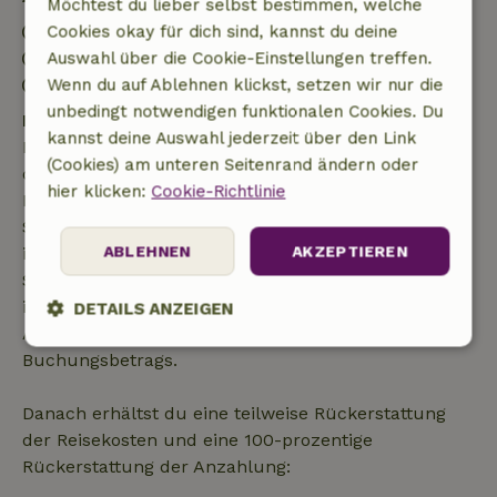
Möchtest du lieber selbst bestimmen, welche
Anreise: 15:00- 20:00
Cookies okay für dich sind, kannst du deine
Abreise: 07:00- 10:00
Auswahl über die Cookie-Einstellungen treffen.
Kontaktloser Aufenthalt möglich
Wenn du auf Ablehnen klickst, setzen wir nur die
unbedingt notwendigen funktionalen Cookies. Du
Kostenlose Stornierung innerhalb von 7 Tagen
kannst deine Auswahl jederzeit über den Link
Kostenlose Stornierung innerhalb von 7 Tagen nach
(Cookies) am unteren Seitenrand ändern oder
deiner Buchungsbestätigung, sofern die
hier klicken:
Cookie-Richtlinie
Buchungsanfrage mehr als 28 Tage vor dem
Startdatum gestellt wurde. Bei Buchungen, die
ABLEHNEN
AKZEPTIEREN
innerhalb von 28 Tagen beginnen, gilt die kostenlose
Stornierung innerhalb von 24 Stunden. Wenn du
innerhalb der angegebenen Frist stornierst, hast du
DETAILS ANZEIGEN
Anspruch auf eine vollständige Rückerstattung des
Unbedingt
Performance
Targeting
Buchungsbetrags.
erforderlich
Danach erhältst du eine teilweise Rückerstattung
der Reisekosten und eine 100-prozentige
Funktionalität
Unklassifizierte
Rückerstattung der Anzahlung: