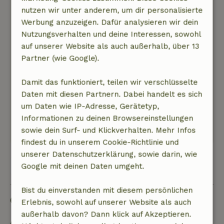
Zustand des Hauses nicht 100%ig ist, wie z.B.
nutzen wir unter anderem, um dir personalisierte
die schlechten Fensterrahmen und der
Werbung anzuzeigen. Dafür analysieren wir dein
teilweise lose Boden im Wintergarten. Es ist
Nutzungsverhalten und deine Interessen, sowohl
auch sehr stickig im Haus, vielleicht ist eine
auf unserer Website als auch außerhalb, über 13
Klimaanlage eine Option, um die vielen Mücken
Partner (wie Google).
fernzuhalten. Alles war hygienisch in Ordnung
und das Haus ist voll ausgestattet. Alles in
Damit das funktioniert, teilen wir verschlüsselte
allem hatten wir eine tolle Zeit und auch die
Daten mit diesen Partnern. Dabei handelt es sich
Hunde hatten Spaß im Garten
um Daten wie IP-Adresse, Gerätetyp,
Informationen zu deinen Browsereinstellungen
Dieser Text wurde automatisch übersetzt.
sowie dein Surf- und Klickverhalten. Mehr Infos
Original anzeigen.
findest du in unserem Cookie-Richtlinie und
unserer Datenschutzerklärung, sowie darin, wie
Alle 15 Bewertungen anzeigen
Google mit deinen Daten umgeht.
Bist du einverstanden mit diesem persönlichen
Gut zu wissen
Erlebnis, sowohl auf unserer Website als auch
außerhalb davon? Dann klick auf Akzeptieren.
Aufenthaltsdetails