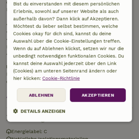
der Reisekosten und eine 100-prozentige
Bist du einverstanden mit diesem persönlichen
Rückerstattung der Anzahlung:
Erlebnis, sowohl auf unserer Website als auch
außerhalb davon? Dann klick auf Akzeptieren.
• Bis zu 42 Tage vor Anreise: 70 % Rückerstattung
Möchtest du lieber selbst bestimmen, welche
• 42–28 Tage vor Anreise: 40 % Rückerstattung
Cookies okay für dich sind, kannst du deine
• 28 Tage bis einschließlich des Anreisetags: 10 %
Auswahl über die Cookie-Einstellungen treffen.
Rückerstattung
Wenn du auf Ablehnen klickst, setzen wir nur die
• Am Anreisetag oder später: keine Rückerstattung
unbedingt notwendigen funktionalen Cookies. Du
kannst deine Auswahl jederzeit über den Link
Kaution
(Cookies) am unteren Seitenrand ändern oder
Es gilt eine Kaution von 100,00 €. Sie wird dir nach
hier klicken:
Cookie-Richtlinie
dem Check-out zurückerstattet.
ABLEHNEN
AKZEPTIEREN
Alles ansehen
DETAILS ANZEIGEN
Nachhaltigkeit
Unbedingt
Performance
Targeting
erforderlich
Energielabel: C
Natürliche Isolationsmaterialien