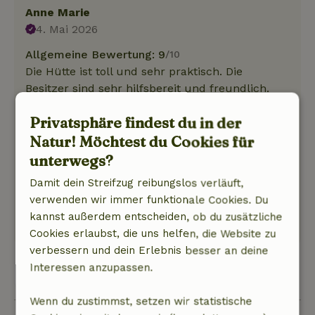
Anne Marie
4. Mai 2026
Allgemeine Bewertung: 9
/10
Die Hütte ist toll und sehr praktisch. Die
Besitzer sind sehr hilfsbereit und freundlich.
Natur, Ruhe & Freiraum: 4
/5
Privatsphäre findest du in der
Die Hütte liegt an einem kleinen Hafen,
gegenüber einer Segelschule. Es gibt immer
Natur! Möchtest du Cookies für
etwas zu sehen. Die Gegend ist sehr ruhig, das
unterwegs?
Goudse Hout ist ein schönes Wander- und
Damit dein Streifzug reibungslos verläuft,
Fahrradgebiet.
verwenden wir immer funktionale Cookies. Du
Dieser Text wurde automatisch übersetzt.
kannst außerdem entscheiden, ob du zusätzliche
Original anzeigen.
Cookies erlaubst, die uns helfen, die Website zu
verbessern und dein Erlebnis besser an deine
Interessen anzupassen.
Alle 78 Bewertungen anzeigen
Wenn du zustimmst, setzen wir statistische