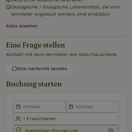
Ökologische / biologische Lebensmittel, die vom
Funktionalität
Unklassifizierte
Vermieter angebaut werden, sind erhältlich
Alles ansehen
Eine Frage stellen
Kontakt mit dem Vermieter des Naturhäuschens
Unbedingt erforderlich
Performance
Targeting
Funktionalität
Unklassifizierte
Eine nachricht senden
Unbedingt erforderliche Cookies ermöglichen wesentliche
Kernfunktionen der Website wie die Benutzeranmeldung und
Buchung starten
die Kontoverwaltung. Ohne die unbedingt erforderlichen
Cookies kann die Website nicht ordnungsgemäß verwendet
werden.
Name
Anbieter
/
Domäne
Ablaufdatum
Besch
CookieScriptConsent
CookieScript
4 Wochen 2
Diese
.naturhaeuschen.de
Tage
Cooki
Diens
Einwil
für B
Kostenlose Stornierung
speic