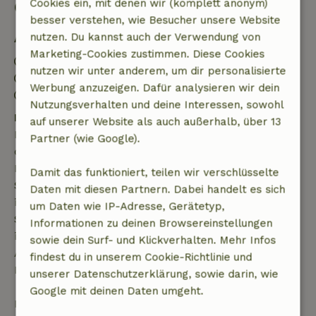
Cookies ein, mit denen wir (komplett anonym)
Gut zu wissen
besser verstehen, wie Besucher unsere Website
nutzen. Du kannst auch der Verwendung von
Aufenthaltsdetails
Marketing-Cookies zustimmen. Diese Cookies
Anreise: 15:00- 23:59
nutzen wir unter anderem, um dir personalisierte
Abreise: 06:00- 10:30
Werbung anzuzeigen. Dafür analysieren wir dein
Kontaktloser Aufenthalt möglich
Nutzungsverhalten und deine Interessen, sowohl
Kostenlose Stornierung innerhalb von 7 Tagen
auf unserer Website als auch außerhalb, über 13
Kostenlose Stornierung innerhalb von 7 Tagen nach
Partner (wie Google).
deiner Buchungsbestätigung, sofern die
Buchungsanfrage mehr als 28 Tage vor dem
Damit das funktioniert, teilen wir verschlüsselte
Startdatum gestellt wurde. Bei Buchungen, die
Daten mit diesen Partnern. Dabei handelt es sich
innerhalb von 28 Tagen beginnen, gilt die kostenlose
um Daten wie IP-Adresse, Gerätetyp,
Stornierung innerhalb von 24 Stunden. Wenn du
Informationen zu deinen Browsereinstellungen
innerhalb der angegebenen Frist stornierst, hast du
sowie dein Surf- und Klickverhalten. Mehr Infos
Anspruch auf eine vollständige Rückerstattung des
findest du in unserem Cookie-Richtlinie und
Buchungsbetrags.
unserer Datenschutzerklärung, sowie darin, wie
Google mit deinen Daten umgeht.
Danach erhältst du eine teilweise Rückerstattung