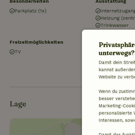
Besonderheiten
Ausstattung
Parkplatz (1x)
Internetzugan
Heizung (zentr
Trinkwasser
Freizeitmöglichkeiten
Küche
Privatsphär
unterwegs?
TV
Küche
Kühlschrank m
Damit dein Strei
Ofen
kannst außerdem 
Gas (/Herd)
Website zu verb
Wenn du zustimm
besser verstehe
Lage
Marketing-Cooki
personalisierte
Interessen, sowo
Damit das funkti