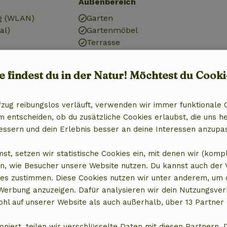
Außenbereich
g (WLAN)
Garten
al)
Gartenmöbel
Terrasse
Badezimmer
e findest du in der Natur! Möchtest du Cooki
Badezimmer (1x)
it Gefrierfach
Dusche
fzug reibungslos verläuft, verwenden wir immer funktionale 
Toilette
entscheiden, ob du zusätzliche Cookies erlaubst, die uns he
essern und dein Erlebnis besser an deine Interessen anzupa
st, setzen wir statistische Cookies ein, mit denen wir (komp
n, wie Besucher unsere Website nutzen. Du kannst auch der
es zustimmen. Diese Cookies nutzen wir unter anderem, um 
 Werbung anzuzeigen. Dafür analysieren wir dein Nutzungsver
hl auf unserer Website als auch außerhalb, über 13 Partner 
oniert, teilen wir verschlüsselte Daten mit diesen Partnern. 