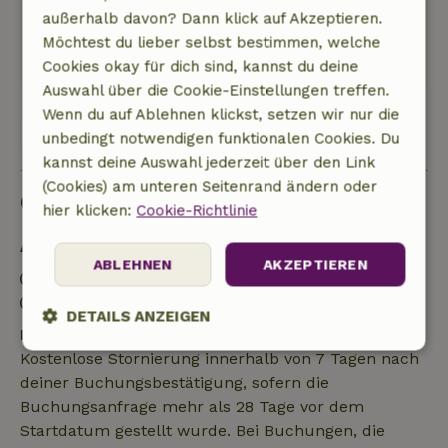
Ort!
außerhalb davon? Dann klick auf Akzeptieren.
Dieser Text wurde automatisch übersetzt.
Möchtest du lieber selbst bestimmen, welche
Original anzeigen.
Cookies okay für dich sind, kannst du deine
Auswahl über die Cookie-Einstellungen treffen.
Wenn du auf Ablehnen klickst, setzen wir nur die
Alle 20 Bewertungen anzeigen
unbedingt notwendigen funktionalen Cookies. Du
kannst deine Auswahl jederzeit über den Link
(Cookies) am unteren Seitenrand ändern oder
Gut zu wissen
hier klicken:
Cookie-Richtlinie
Aufenthaltsdetails
ABLEHNEN
AKZEPTIEREN
Anreise: 15:00- 21:00
Abreise: 07:00- 11:00
DETAILS ANZEIGEN
Kostenlose Stornierung innerhalb von 7 Tagen
Kostenlose Stornierung innerhalb von 7 Tagen nach
Unbedingt
Performance
Targeting
erforderlich
deiner Buchungsbestätigung, sofern die
Buchungsanfrage mehr als 28 Tage vor dem
Startdatum gestellt wurde. Bei Buchungen, die