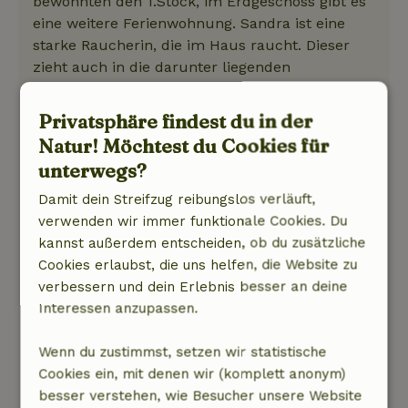
bewohnten den 1.Stock, im Erdgeschoss gibt es
eine weitere Ferienwohnung. Sandra ist eine
starke Raucherin, die im Haus raucht. Dieser
zieht auch in die darunter liegenden
Wohnungen. Obwohl wir sie darum gebeten
hatten während unseres Aufenthalts draußen
Privatsphäre findest du in der
zu rauchen, hat sie weiterhin im Haus geraucht
Natur! Möchtest du Cookies für
und unsere Wohnung hat immer nach Rauch
unterwegs?
gestunken. Das Haus ist so hellhörig, dass man
die anderen Bewohner reden und ihre Notdurft
Damit dein Streifzug reibungslos verläuft,
verrichten hört. Für die Wohnung im 1. Stock
verwenden wir immer funktionale Cookies. Du
gibt es zwar eine Terrasse aber sie gat keinen
kannst außerdem entscheiden, ob du zusätzliche
Ausblick, weil hinter dem Haus und keine
Cookies erlaubst, die uns helfen, die Website zu
Sonne! Es war so kalt, dass wir immer dicke
verbessern und dein Erlebnis besser an deine
Socken, wollpullover und Fleecepulli tragen
Interessen anzupassen.
mussten weil trotz kalter Temperaturen keine
Heizung an war. Außerdem gab es einen
Wenn du zustimmst, setzen wir statistische
Stromausfall aufgrund dessen wir werder
Cookies ein, mit denen wir (komplett anonym)
Strom, noch Wasser noch Toilettenspülung
besser verstehen, wie Besucher unsere Website