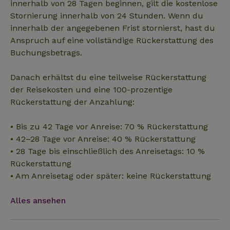
Funktionalität
Unklassifizierte
innerhalb von 28 Tagen beginnen, gilt die kostenlose
Stornierung innerhalb von 24 Stunden. Wenn du
innerhalb der angegebenen Frist stornierst, hast du
Anspruch auf eine vollständige Rückerstattung des
Buchungsbetrags.
Unbedingt erforderlich
Performance
Targeting
Danach erhältst du eine teilweise Rückerstattung
der Reisekosten und eine 100-prozentige
Funktionalität
Unklassifizierte
Rückerstattung der Anzahlung:
Unbedingt erforderliche Cookies ermöglichen wesentliche
Kernfunktionen der Website wie die Benutzeranmeldung und
die Kontoverwaltung. Ohne die unbedingt erforderlichen
• Bis zu 42 Tage vor Anreise: 70 % Rückerstattung
Cookies kann die Website nicht ordnungsgemäß verwendet
• 42–28 Tage vor Anreise: 40 % Rückerstattung
werden.
• 28 Tage bis einschließlich des Anreisetags: 10 %
Name
Anbieter
/
Domäne
Ablaufdatum
Besch
Rückerstattung
CookieScriptConsent
CookieScript
4 Wochen 2
Diese
• Am Anreisetag oder später: keine Rückerstattung
.naturhaeuschen.de
Tage
Cooki
Diens
Einwil
Alles ansehen
für B
speic
Banne
Scrip
ordnu