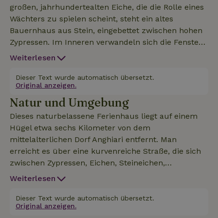
großen, jahrhundertealten Eiche, die die Rolle eines
Wächters zu spielen scheint, steht ein altes
Bauernhaus aus Stein, eingebettet zwischen hohen
Zypressen. Im Inneren verwandeln sich die Fenster
in Rahmen: Oliven-, Feigen- und Kirschbäume,
Weiterlesen
bunte Wiesen und am Horizont die sanften Hügel
des Apennins. Neben unserer Wohnung gibt es noch
Dieser Text wurde automatisch übersetzt.
Original anzeigen.
zwei weitere, beide mit eigenen Eingängen. Jede
Natur und Umgebung
Wohnung ist so eingerichtet, als wäre sie unser
eigenes Zuhause, mit einem Stil, der die typischen
Dieses naturbelassene Ferienhaus liegt auf einem
Merkmale toskanischer Landhäuser mit Elementen
Hügel etwa sechs Kilometer von dem
kombiniert, die andere Orte, andere Zeiten, andere
mittelalterlichen Dorf Anghiari entfernt. Man
Reisen.... Ein großer Kamin mit Blick auf die Küche
erreicht es über eine kurvenreiche Straße, die sich
inspirierte uns zu dem Namen der Wohnung. Sie ist
zwischen Zypressen, Eichen, Steineichen,
75 m² groß und besteht aus einer Küche mit einem
Olivenbäumen und bewirtschafteten Feldern
Weiterlesen
kleinen Balkon, einem Wohnzimmer mit einem
schlängelt, deren Farbe sich von Jahreszeit zu
Doppelschlafsofa, einem Schlafzimmer mit
Jahreszeit ändert. Das umliegende 4,5 Hektar große
Dieser Text wurde automatisch übersetzt.
Doppelbett und einem großen Bad mit Dusche. Die
Original anzeigen.
Grundstück ist teilweise bewaldet und teilweise mit
Küche ist voll ausgestattet mit allen notwendigen