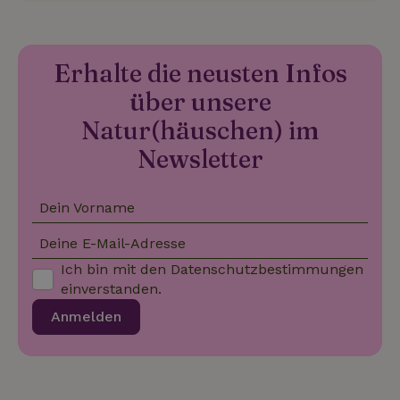
_nhft_term-search
www.naturhaeuschen.de
Sess
Erhalte die neusten Infos
über unsere
Natur(häuschen) im
_nhftconstraint_privacy-
www.naturhaeuschen.de
Sess
policy
Newsletter
Dein Vorname
_nhft_translations
www.naturhaeuschen.de
Sess
Deine E-Mail-Adresse
Ich bin mit den
Datenschutzbestimmungen
einverstanden.
Anmelden
_nhftconstraint_user-
www.naturhaeuschen.de
Sess
create-account