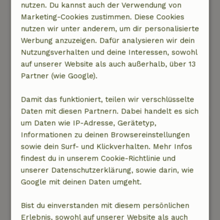
hatten. Durch die vielen Regenfälle war der Weg
nutzen. Du kannst auch der Verwendung von
zum Haus fast nicht mehr passierbar.
Marketing-Cookies zustimmen. Diese Cookies
Natur, Ruhe & Freiraum: 4
/5
nutzen wir unter anderem, um dir personalisierte
Das Haus liegt in Mitten wunderschöner
Werbung anzuzeigen. Dafür analysieren wir dein
bewaldeter Hügel, unweit von Anghiari. Es ist
Nutzungsverhalten und deine Interessen, sowohl
wundervoll ruhig um das Haus herum und due
auf unserer Website als auch außerhalb, über 13
Natur beeindrucken schön. Der Blick vom
Partner (wie Google).
ersten Stock des Hauses, in dem wir gewohnt
haben, aus den Fenstern ist atemberaubend.
Damit das funktioniert, teilen wir verschlüsselte
Daten mit diesen Partnern. Dabei handelt es sich
um Daten wie IP-Adresse, Gerätetyp,
Georgios
Informationen zu deinen Browsereinstellungen
13. April 2026
sowie dein Surf- und Klickverhalten. Mehr Infos
Allgemeine Bewertung: 9
/10
findest du in unserem Cookie-Richtlinie und
Ein ausgezeichnetes Gesamterlebnis. Meine
unserer Datenschutzerklärung, sowie darin, wie
einzige Bemerkung ist, dass die Betten etwas
Google mit deinen Daten umgeht.
komfortabler hätten sein können.
Natur, Ruhe & Freiraum: 5
/5
Bist du einverstanden mit diesem persönlichen
Es ist ein tolles Haus an einem wunderschönen
Erlebnis, sowohl auf unserer Website als auch