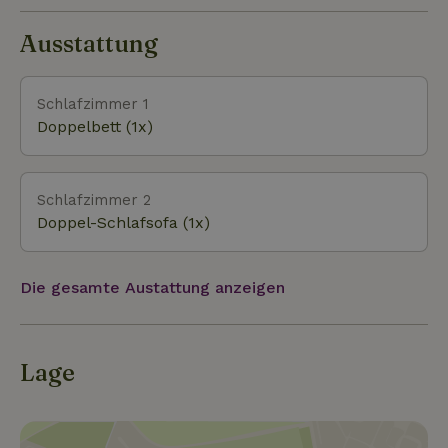
Oliven- und Obstbäumen bepflanzt. Die Lage ist
Utensilien zum Kochen.
einzigartig: Anghiari, das als eines der "schönsten
Ausstattung
Dörfer Italiens" gilt, liegt in einer Ecke der Toskana,
die an Umbrien und Marken grenzt. Die Attraktionen
sind zahlreich: Kunststädte nur wenige Kilometer
Schlafzimmer 1
entfernt, Museen und Kirchen mit einem reichen
Doppelbett (1x)
Erbe, kleine mittelalterliche Dörfer, Wege, die sich
durch Schlösser, Naturparks und Wälder
schlängeln. Aber wenn du Ruhe und Frieden
Schlafzimmer 2
bevorzugst, ist die Stille um unser Haus absolut.
Doppel-Schlafsofa (1x)
Die gesamte Austattung anzeigen
Lage