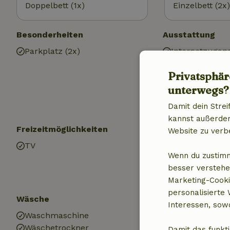
Doppelbett (1x)
Einzelbett (2x)
Besonderheiten
Ausstattung
Parkplatz (2x)
Internetzugan
Internet
Privatsphär
Heizung (zentr
unterwegs?
Damit dein Strei
kannst außerdem 
Freizeitmöglichkeiten
Küche
Website zu verb
TV
Küche
Wenn du zustimm
Kühlschrank m
besser verstehe
Ofen
Marketing-Cooki
personalisierte
Wäsche
Interessen, sowo
Waschmaschine
Wäschetrockner
Damit das funkti