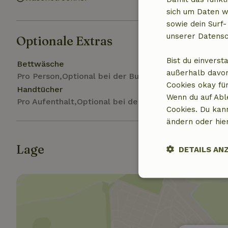
sich um Daten w
sowie dein Surf-
unserer Datensc
Optionale Extras
Bist du einverst
Bettwäsche
außerhalb davon
Pro Person,Optional bei der Buchung
Cookies okay für
Handtücher
Wenn du auf Abl
Pro Aufenthalt,Optional bei der Buchung
Cookies. Du kan
ändern oder hie
Lage
DETAILS AN
Unbedingt
erforderlich