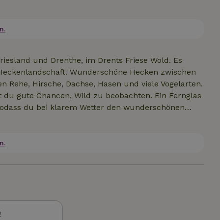
ignet für erwachsene Naturliebhaber.
n.
iesland und Drenthe, im Drents Friese Wold. Es
he Heckenlandschaft. Wunderschöne Hecken zwischen
n Rehe, Hirsche, Dachse, Hasen und viele Vogelarten.
du gute Chancen, Wild zu beobachten. Ein Fernglas
, sodass du bei klarem Wetter den wunderschönen
nd die Dunkelheit auf unserem Sandweg, weit weg von
ng liegen mehrere Naturschutzgebiete: Drents Friese
n, Wapserveld und das Dwingelerveld. Auch die
n.
esuch wert. Wenn du von all den Ausflügen müde
Friese Woud sehr zu empfehlen.
2