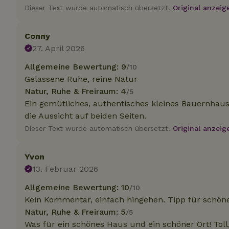
.na
Dieser Text wurde automatisch übersetzt.
Original anzeig
_nhftconstraint_
_ga_JRK1QL37RY
calendar
test_cookie
Go
Conny
.do
_nhft_safety-depo
27. April 2026
Allgemeine Bewertung: 9
/10
Gelassene Ruhe, reine Natur
_nhft_search-geo
Natur, Ruhe & Freiraum: 4
/5
Ein gemütliches, authentisches kleines Bauernhau
die Aussicht auf beiden Seiten.
_nhft_privacy-pol
Dieser Text wurde automatisch übersetzt.
Original anzeig
_nhft_user-creat
Yvon
13. Februar 2026
_nhft_term-searc
Allgemeine Bewertung: 10
/10
Kein Kommentar, einfach hingehen. Tipp für schöne
_nhftconstraint_p
Natur, Ruhe & Freiraum: 5
/5
policy
Was für ein schönes Haus und ein schöner Ort! Toll