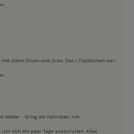
Berechnung von Besucher-, Sitzungs- u
freigegeben werden.
turhaeuschen.de
Informationen darüber, wie der Endbenutzer 
en.
Kampagnendaten für die Site-Analysebe
sowie über Werbung, die der Endbenutzer m
new-
www.naturhaeuschen.de
Session
This cookie is used t
dem Besuch dieser Website gesehen hat.
.naturhaeuschen.de
1 Jahr 1
Dieses Cookie wird von Google Analyti
features before they 
Monat
den Sitzungsstatus beizubehalten.
all users.
ogle LLC
14 Minuten
Dieses Cookie wird von DoubleClick (im Besi
ubleclick.net
59
gesetzt, um festzustellen, ob der Browser d
sit-refund
www.naturhaeuschen.de
Session
Dieses Cookie wird 
Sekunden
Besuchers Cookies unterstützt.
neue Funktionen inte
testen, bevor sie für
freigegeben werden.
-json
www.naturhaeuschen.de
Session
Dieses Cookie wird 
neue Funktionen inte
testen, bevor sie für
s mit allem Drum und Dran. Das i-Tüpfelchen war:
freigegeben werden.
icy
www.naturhaeuschen.de
Session
This cookie is used t
features before they 
en.
all users.
e-account
www.naturhaeuschen.de
Session
This cookie is used t
features before they 
all users.
h
www.naturhaeuschen.de
Session
This cookie is used t
features before they 
all users.
s Wetter - bring die Fahrräder mit
rivacy-
www.naturhaeuschen.de
Session
This cookie is used t
features before they 
all users.
, um sich ein paar Tage auszuruhen. Alles