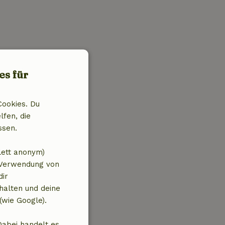
es für
Cookies. Du
lfen, die
ssen.
lett anonym)
 Verwendung von
dir
halten und deine
(wie Google).
Dabei handelt es