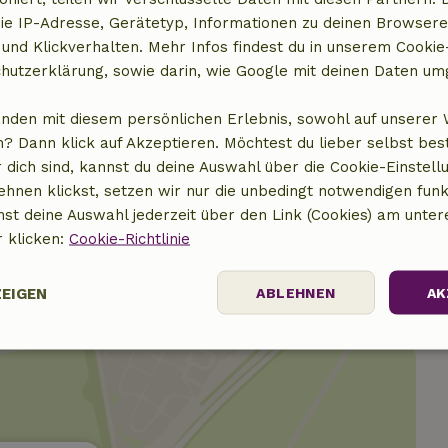
ie IP-Adresse, Gerätetyp, Informationen zu deinen Browsere
 und Klickverhalten. Mehr Infos findest du in unserem Cookie-
hutzerklärung, sowie darin, wie Google mit deinen Daten um
anden mit diesem persönlichen Erlebnis, sowohl auf unserer 
15,00 €
? Dann klick auf Akzeptieren. Möchtest du lieber selbst be
 dich sind, kannst du deine Auswahl über die Cookie-Einstell
5,00 €
ehnen klickst, setzen wir nur die unbedingt notwendigen funk
nst deine Auswahl jederzeit über den Link (Cookies) am unter
r klicken:
Cookie-Richtlinie
ZEIGEN
ABLEHNEN
AK
Performance
Targeting
Funktionalität