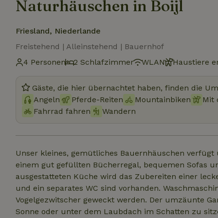
Naturhäuschen in Boijl
Friesland, Niederlande
Freistehend | Alleinstehend | Bauernhof
4 Personen
2 Schlafzimmer
WLAN
Haustiere e
Gäste, die hier übernachtet haben, finden die U
Angeln
Pferde-Reiten
Mountainbiken
Mit
Fahrrad fahren
Wandern
Unser kleines, gemütliches Bauernhäuschen verfügt
einem gut gefüllten Bücherregal, bequemen Sofas un
ausgestatteten Küche wird das Zubereiten einer lec
und ein separates WC sind vorhanden. Waschmaschine und Trockner. Dann he
Vogelgezwitscher geweckt werden. Der umzäunte Gart
Sonne oder unter dem Laubdach im Schatten zu sit