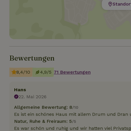
Standor
Unbedin
Unbedingt erforder
und die Kontoverwa
verwendet werden.
Name
CookieScriptCons
Bewertungen
8,4/10
4,9/5
71 Bewertungen
Hans
Name
Name
Name
22. Mai 2026
Name
Anb
_ga
_nhftconstraint_t
recently_viewed
Allgemeine Bewertung: 8
search
/10
IDE
Go
.do
Es ist ein schönes Haus mit allem Drum und Dran u
_nhft_new-calend
Natur, Ruhe & Freiraum: 5
/5
Es war schön und ruhig und wir hatten viel Privats
_gcl_au
Go