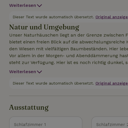
Dieses Haus liegt mitten in der Natur. Am besten gee
Weiterlesen
Dieser Text wurde automatisch übersetzt.
Original anzeige
Natur und Umgebung
Unser Naturhäuschen liegt an der Grenze zwischen Fr
bietet einen freien Blick auf die abwechslungsreic
den Wiesen mit vielfältigen Baumbeständen. Hier lebe
Vor allem in der Morgen- und Abenddämmerung hast 
steht zur Verfügung. Hier ist es noch richtig dunkel
Sternenhimmel genießen kannst. Erlebe die Stille u
Weiterlesen
Verkehr und Straßenbeleuchtung. In Fahrradentfernu
Wold, Doldersumseveld, Aekingerzand, Fochteloervee
Dieser Text wurde automatisch übersetzt.
Original anzeige
Weerribben, Oranjewoud und Giethoorn sind einen B
geworden bist, ist ein Saunabesuch in Boijl bei Het 
Ausstattung
Schlafzimmer 1
Schlafzimmer 