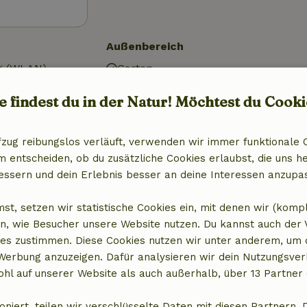
Außenbereich
g (WLAN)
Garten
Garten (eingezäunt)
e findest du in der Natur! Möchtest du Cooki
al)
Gartenmöbel
Terrasse
See
fzug reibungslos verläuft, verwenden wir immer funktionale 
entscheiden, ob du zusätzliche Cookies erlaubst, die uns he
Badezimmer
essern und dein Erlebnis besser an deine Interessen anzupa
Dusche
st, setzen wir statistische Cookies ein, mit denen wir (komp
it Gefrierfach
Toilette
n, wie Besucher unsere Website nutzen. Du kannst auch der
es zustimmen. Diese Cookies nutzen wir unter anderem, um 
 Werbung anzuzeigen. Dafür analysieren wir dein Nutzungsver
hl auf unserer Website als auch außerhalb, über 13 Partner 
oniert, teilen wir verschlüsselte Daten mit diesen Partnern. 