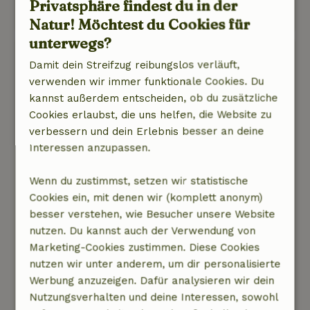
Privatsphäre findest du in der
Original anzeigen.
Natur! Möchtest du Cookies für
unterwegs?
Tim
Damit dein Streifzug reibungslos verläuft,
10. Juli 2026
verwenden wir immer funktionale Cookies. Du
Allgemeine Bewertung: 9
/10
kannst außerdem entscheiden, ob du zusätzliche
Wegen der Hügel empfehle ich E-Bikes, aber
Cookies erlaubst, die uns helfen, die Website zu
sportliches Radfahren ist auch möglich. Sehr zu
verbessern und dein Erlebnis besser an deine
empfehlen!
Interessen anzupassen.
Natur, Ruhe & Freiraum: 5
/5
Ein sehr schönes, sauberes und gemütliches
Wenn du zustimmst, setzen wir statistische
Haus mit einem fantastischen Garten und
Cookies ein, mit denen wir (komplett anonym)
einem großen Apfelbaum, der nachmittags
besser verstehen, wie Besucher unsere Website
Schatten spendet. Wir haben auch das Elektro-
nutzen. Du kannst auch der Verwendung von
Lastenrad genutzt. Unsere kleinen Kinder
Marketing-Cookies zustimmen. Diese Cookies
fanden den Garten mit den Tieren und das
nutzen wir unter anderem, um dir personalisierte
Radfahren toll.
Werbung anzuzeigen. Dafür analysieren wir dein
Dieser Text wurde automatisch übersetzt.
Nutzungsverhalten und deine Interessen, sowohl