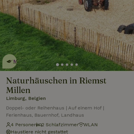
Dies ist ein
umweltschonendes
Naturhäuschen
Mehr erfahren
Naturhäuschen in Riemst
Millen
Limburg, Belgien
Doppel- oder Reihenhaus | Auf einem Hof |
Ferienhaus, Bauernhof, Landhaus
4 Personen
2 Schlafzimmer
WLAN
Haustiere nicht gestattet