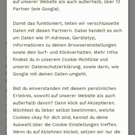
Original anzeigen.
auf unserer Website als auch außerhalb, über 13
Partner (wie Google).
Alle 76 Bewertungen anzeigen
Damit das funktioniert, teilen wir verschlüsselte
Daten mit diesen Partnern. Dabei handelt es sich
um Daten wie IP-Adresse, Gerätetyp,
Gut zu wissen
Informationen zu deinen Browsereinstellungen
sowie dein Surf- und Klickverhalten. Mehr Infos
Aufenthaltsdetails
findest du in unserem Cookie-Richtlinie und
Anreise: 15:30- 23:00
unserer Datenschutzerklärung, sowie darin, wie
Abreise: 01:00- 11:00
Google mit deinen Daten umgeht.
Kontaktloser Aufenthalt möglich
Bist du einverstanden mit diesem persönlichen
Kostenlose Stornierung innerhalb von 7 Tagen
Erlebnis, sowohl auf unserer Website als auch
Kostenlose Stornierung innerhalb von 7 Tagen nach
außerhalb davon? Dann klick auf Akzeptieren.
deiner Buchungsbestätigung, sofern die
Möchtest du lieber selbst bestimmen, welche
Buchungsanfrage mehr als 28 Tage vor dem
Cookies okay für dich sind, kannst du deine
Startdatum gestellt wurde. Bei Buchungen, die
Auswahl über die Cookie-Einstellungen treffen.
innerhalb von 28 Tagen beginnen, gilt die kostenlose
Wenn du auf Ablehnen klickst, setzen wir nur die
Stornierung innerhalb von 24 Stunden. Wenn du