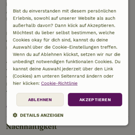
innerhalb der angegebenen Frist stornierst, hast du
Bist du einverstanden mit diesem persönlichen
Anspruch auf eine vollständige Rückerstattung des
Erlebnis, sowohl auf unserer Website als auch
Buchungsbetrags.
außerhalb davon? Dann klick auf Akzeptieren.
Möchtest du lieber selbst bestimmen, welche
Danach erhältst du eine teilweise Rückerstattung
Cookies okay für dich sind, kannst du deine
der Reisekosten und eine 100-prozentige
Auswahl über die Cookie-Einstellungen treffen.
Rückerstattung der Anzahlung:
Wenn du auf Ablehnen klickst, setzen wir nur die
unbedingt notwendigen funktionalen Cookies. Du
• Bis zu 42 Tage vor Anreise: 70 % Rückerstattung
kannst deine Auswahl jederzeit über den Link
• 42–28 Tage vor Anreise: 40 % Rückerstattung
(Cookies) am unteren Seitenrand ändern oder
• 28 Tage bis einschließlich des Anreisetags: 10 %
hier klicken:
Cookie-Richtlinie
Rückerstattung
• Am Anreisetag oder später: keine Rückerstattung
ABLEHNEN
AKZEPTIEREN
Alles ansehen
DETAILS ANZEIGEN
Nachhaltigkeit
Unbedingt
Performance
Targeting
erforderlich