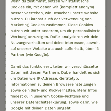
Wenn du zustimmst, setzen wir statistische
Cookies ein, mit denen wir (komplett anonym)
besser verstehen, wie Besucher unsere Website
Alle 38 Bewertungen anzeigen
nutzen. Du kannst auch der Verwendung von
Marketing-Cookies zustimmen. Diese Cookies
nutzen wir unter anderem, um dir personalisierte
Gut zu wissen
Werbung anzuzeigen. Dafür analysieren wir dein
Nutzungsverhalten und deine Interessen, sowohl
Aufenthaltsdetails
auf unserer Website als auch außerhalb, über 13
Anreise: 15:00- 21:00
Partner (wie Google).
Abreise: 07:00- 11:00
Kontaktloser Aufenthalt möglich
Damit das funktioniert, teilen wir verschlüsselte
Daten mit diesen Partnern. Dabei handelt es sich
Kostenlose Stornierung innerhalb von 7 Tagen
um Daten wie IP-Adresse, Gerätetyp,
Kostenlose Stornierung innerhalb von 7 Tagen nach
Informationen zu deinen Browsereinstellungen
deiner Buchungsbestätigung, sofern die
sowie dein Surf- und Klickverhalten. Mehr Infos
Buchungsanfrage mehr als 28 Tage vor dem
findest du in unserem Cookie-Richtlinie und
Startdatum gestellt wurde. Bei Buchungen, die
unserer Datenschutzerklärung, sowie darin, wie
innerhalb von 28 Tagen beginnen, gilt die kostenlose
Google mit deinen Daten umgeht.
Stornierung innerhalb von 24 Stunden. Wenn du