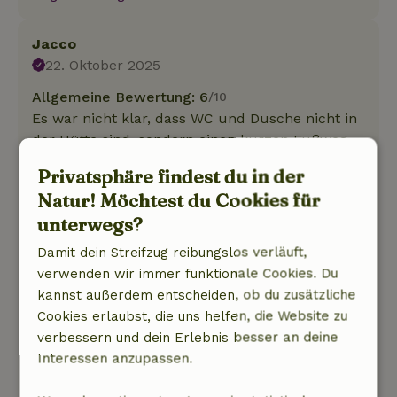
Jacco
22. Oktober 2025
Allgemeine Bewertung: 6
/10
Es war nicht klar, dass WC und Dusche nicht in
der Hütte sind, sondern einen kurzen Fußweg
entfernt in einem Gemeinschaftsraum. Wenn
Privatsphäre findest du in der
wir das gewusst hätten, hätten wir nicht
Natur! Möchtest du Cookies für
gebucht. Ansonsten ist es ein schönes, wenn
unterwegs?
auch etwas dunkles Holzhaus mit tollen
Möbeln.
Damit dein Streifzug reibungslos verläuft,
Natur, Ruhe & Freiraum: 4
/5
verwenden wir immer funktionale Cookies. Du
Ein wunderschöner Ort inmitten der friesischen
kannst außerdem entscheiden, ob du zusätzliche
Wiesen. Aufgrund des stürmischen Wetters
Cookies erlaubst, die uns helfen, die Website zu
konnten wir den Ort nicht voll ausnutzen, aber
verbessern und dein Erlebnis besser an deine
dafür kann der Ort natürlich nichts.
Interessen anzupassen.
Dieser Text wurde automatisch übersetzt.
Original anzeigen.