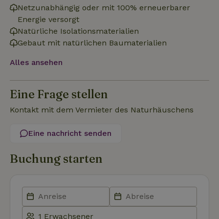
Netzunabhängig oder mit 100% erneuerbarer
Energie versorgt
Natürliche Isolationsmaterialien
Funktionalität
Unklassifizierte
Gebaut mit natürlichen Baumaterialien
Alles ansehen
Eine Frage stellen
Unbedingt erforderlich
Performance
Targeting
Kontakt mit dem Vermieter des Naturhäuschens
Funktionalität
Unklassifizierte
Eine nachricht senden
Unbedingt erforderliche Cookies ermöglichen wesentliche
Kernfunktionen der Website wie die Benutzeranmeldung und
die Kontoverwaltung. Ohne die unbedingt erforderlichen
Buchung starten
Cookies kann die Website nicht ordnungsgemäß verwendet
werden.
Name
Anbieter
/
Domäne
Ablaufdatum
Besch
CookieScriptConsent
CookieScript
4 Wochen 2
Diese
.naturhaeuschen.de
Tage
Cooki
Diens
Einwil