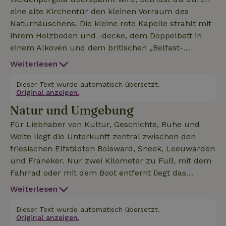
eine alte Kirchentür den kleinen Vorraum des
Naturhäuschens. Die kleine rote Kapelle strahlt mit
ihrem Holzboden und -decke, dem Doppelbett in
einem Alkoven und dem britischen „Belfast-
Waschbecken“ eine romantische, rustikale
Weiterlesen
Atmosphäre aus. Klosterfenster, klassische Tapeten,
englische Vorhänge, Buntglasfenster und antike
Dieser Text wurde automatisch übersetzt.
Original anzeigen.
Möbel verleihen dem Ganzen eine warme
Natur und Umgebung
Ausstrahlung. Die Unterkunft ist ein
stimmungsvolles, autarkes Ferienhaus mit
Für Liebhaber von Kultur, Geschichte, Ruhe und
Zentralheizungsradiatoren und fließendem Warm-
Weite liegt die Unterkunft zentral zwischen den
und Kaltwasser. Es gibt einen Wasserkocher und
friesischen Elfstädten Bolsward, Sneek, Leeuwarden
eine Nespresso-Kaffeemaschine. Im zentralen
und Franeker. Nur zwei Kilometer zu Fuß, mit dem
Bereich befindet sich eine komplett ausgestattete
Fahrrad oder mit dem Boot entfernt liegt das
Gemeinschaftsküche mit Mikrowelle,
malerische Dorf Easterein, wo die mittelalterliche
Weiterlesen
Induktionskochfeldern, Backofen, Geschirrspüler
Kirche und das friesische (Film-)Café/Restaurant
und Kühlschrank. Auch die Sanitäranlagen befinden
einen Besuch wert sind. Du wirst schnell von den
Dieser Text wurde automatisch übersetzt.
sich in diesem Gebäude. Bitte bring deine eigenen
Original anzeigen.
wunderschönen Bauernhöfen, malerischen Wiesen