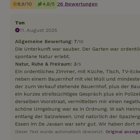
8,9/10
4,8/5
26 Bewertungen
Unbedin
Ton
11. August 2025
Unbedingt erforder
und die Kontoverwa
Allgemeine Bewertung: 7
verwendet werden.
/10
Die Unterkunft war sauber. Der Garten war ordentli
Name
spontane Natur erlebt.
CookieScriptCons
Natur, Ruhe & Freiraum: 3
/5
Ein ordentliches Zimmer, mit Küche, Tisch, TV-Eck
neben einem Bauernhof mit viel Müll und mindeste
der zum Verkauf stehende Bauernhof, plus der Bau
ein kurzes streitsüchtiges Gespräch plus ein Polize
Name
Name
Name
derselben Voorstraat, vermittelten mir einen negat
Name
Anb
schöne Umgebung war es in Ordnung. W sah Helma
_ga
_nhftconstraint_t
recently_viewed
search
IDE
Go
entlang der Salzwiesen. Und natürlich der Spazie
.do
Essen im De Javaan war sehr gut. Wir haben dort m
_nhft_new-calend
Dieser Text wurde automatisch übersetzt.
Original anzeig
_gcl_au
Go