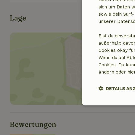
sich um Daten w
sowie dein Surf-
Lage
unserer Datensc
Bist du einverst
außerhalb davon
Cookies okay für
Wenn du auf Abl
Cookies. Du kan
Standor
ändern oder hie
DETAILS AN
Unbedingt
erforderlich
Bewertungen