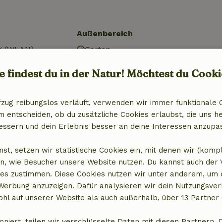
Außenbereich
g (WLAN)
Garten
Gartenmöbel
e findest du in der Natur! Möchtest du Cooki
al)
Abstellkammer
Badezimmer
fzug reibungslos verläuft, verwenden wir immer funktionale 
entscheiden, ob du zusätzliche Cookies erlaubst, die uns he
Dusche
essern und dein Erlebnis besser an deine Interessen anzupa
it Gefrierfach
Toilette
st, setzen wir statistische Cookies ein, mit denen wir (komp
n, wie Besucher unsere Website nutzen. Du kannst auch der
es zustimmen. Diese Cookies nutzen wir unter anderem, um 
 Werbung anzuzeigen. Dafür analysieren wir dein Nutzungsver
12,50 €
hl auf unserer Website als auch außerhalb, über 13 Partner 
oniert, teilen wir verschlüsselte Daten mit diesen Partnern. 