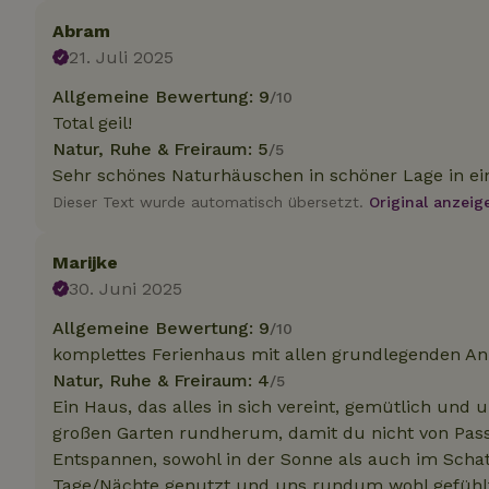
.na
Abram
_nhftconstraint_
_ga_JRK1QL37RY
calendar
21. Juli 2025
test_cookie
Go
.do
Allgemeine Bewertung: 9
/10
_nhft_safety-depo
Total geil!
Natur, Ruhe & Freiraum: 5
/5
Sehr schönes Naturhäuschen in schöner Lage in 
_nhft_search-geo
Dieser Text wurde automatisch übersetzt.
Original anzeig
_nhft_privacy-pol
Marijke
30. Juni 2025
_nhft_user-creat
Allgemeine Bewertung: 9
/10
komplettes Ferienhaus mit allen grundlegenden An
_nhft_term-searc
Natur, Ruhe & Freiraum: 4
/5
Ein Haus, das alles in sich vereint, gemütlich und
großen Garten rundherum, damit du nicht von Passa
_nhftconstraint_p
policy
Entspannen, sowohl in der Sonne als auch im Schat
Tage/Nächte genutzt und uns rundum wohl gefühl