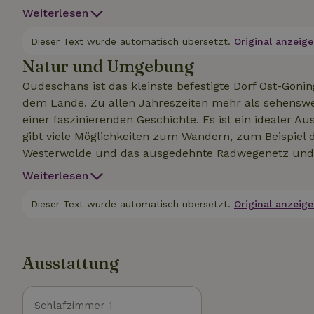
du gegen eine Gebühr von 12,50 € (pppn) ein Frühst
Weiterlesen
hat ein Wohnzimmer mit offener Küche, einen offen
mit Dusche und Toilette. Es gibt ein Zweisitzersofa mit zwei separaten Sesseln und einen Essbereich mit
Dieser Text wurde automatisch übersetzt.
Original anzeige
vier Stühlen. Die Küche hat einen Gasherd, einen Kü
Natur und Umgebung
Kaffeemaschine und einen Wasserkocher. Pfannen, Ge
Oudeschans ist das kleinste befestigte Dorf Ost-Goni
dem Lande. Zu allen Jahreszeiten mehr als sehenswe
einer faszinierenden Geschichte. Es ist ein idealer 
gibt viele Möglichkeiten zum Wandern, zum Beispie
Westerwolde und das ausgedehnte Radwegenetz und
Weiterlesen
Dieser Text wurde automatisch übersetzt.
Original anzeige
Ausstattung
Schlafzimmer 1