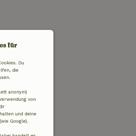
es für
Cookies. Du
lfen, die
ssen.
lett anonym)
 Verwendung von
dir
halten und deine
(wie Google).
Dabei handelt es