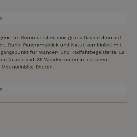
ück von den Vermietern bekommst. Das Ferienhaus
en Schlafbereich mit Doppelbett und ein Badezimmer
n.
hlschrank, einen Kombi-Backofen, eine Senseo-
schirr und Besteck sind ebenfalls vorhanden.
ngens. Im Sommer ist es eine grüne Oase mitten auf
rt. Ruhe, Panoramablick und Natur kombiniert mit
Ausgangspunkt für Wander- und Radfahrbegeisterte. Es
l den Noaberpad, 35 Wanderrouten im schönen
 Mountainbike-Routen.
n.