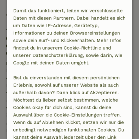
Damit das funktioniert, teilen wir verschlüsselte
Gut zu wissen
Daten mit diesen Partnern. Dabei handelt es sich
um Daten wie IP-Adresse, Gerätetyp,
Aufenthaltsdetails
Informationen zu deinen Browsereinstellungen
Anreise: 15:00- 20:00
sowie dein Surf- und Klickverhalten. Mehr Infos
Abreise: 09:00- 11:00
findest du in unserem Cookie-Richtlinie und
Feuerwerksfreies Umfeld
unserer Datenschutzerklärung, sowie darin, wie
Google mit deinen Daten umgeht.
Kostenlose Stornierung innerhalb von 7 Tagen
Kostenlose Stornierung innerhalb von 7 Tagen nach
Bist du einverstanden mit diesem persönlichen
deiner Buchungsbestätigung, sofern die
Erlebnis, sowohl auf unserer Website als auch
Buchungsanfrage mehr als 28 Tage vor dem
außerhalb davon? Dann klick auf Akzeptieren.
Startdatum gestellt wurde. Bei Buchungen, die
Möchtest du lieber selbst bestimmen, welche
innerhalb von 28 Tagen beginnen, gilt die kostenlose
Cookies okay für dich sind, kannst du deine
Stornierung innerhalb von 24 Stunden. Wenn du
Auswahl über die Cookie-Einstellungen treffen.
innerhalb der angegebenen Frist stornierst, hast du
Wenn du auf Ablehnen klickst, setzen wir nur die
Anspruch auf eine vollständige Rückerstattung des
unbedingt notwendigen funktionalen Cookies. Du
Buchungsbetrags.
kannst deine Auswahl jederzeit über den Link