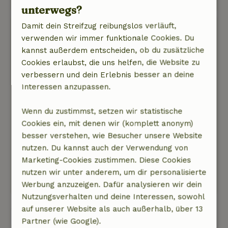
unterwegs?
Damit dein Streifzug reibungslos verläuft,
Therese
verwenden wir immer funktionale Cookies. Du
28. Juli 2024
kannst außerdem entscheiden, ob du zusätzliche
Allgemeine Bewertung: 9
/10
Cookies erlaubst, die uns helfen, die Website zu
Völlig perfekt, mit allem Drum und Dran. Wenn
verbessern und dein Erlebnis besser an deine
es noch ein schönes Sofa hätte, wäre es eine 10.
Interessen anzupassen.
Natur, Ruhe & Freiraum: 5
/5
Was für ein einzigartiges kleines Haus. Ein
Wenn du zustimmst, setzen wir statistische
kleiner Turm in der Mitte des Feldes.
Cookies ein, mit denen wir (komplett anonym)
Ringsherum viel Grün. Ein Waldspaziergang
besser verstehen, wie Besucher unsere Website
beginnt gleich 200 m entfernt - besser hätte es
nutzen. Du kannst auch der Verwendung von
nicht sein können.
Marketing-Cookies zustimmen. Diese Cookies
Dieser Text wurde automatisch übersetzt.
nutzen wir unter anderem, um dir personalisierte
Original anzeigen.
Werbung anzuzeigen. Dafür analysieren wir dein
Nutzungsverhalten und deine Interessen, sowohl
auf unserer Website als auch außerhalb, über 13
Alle 22 Bewertungen anzeigen
Partner (wie Google).