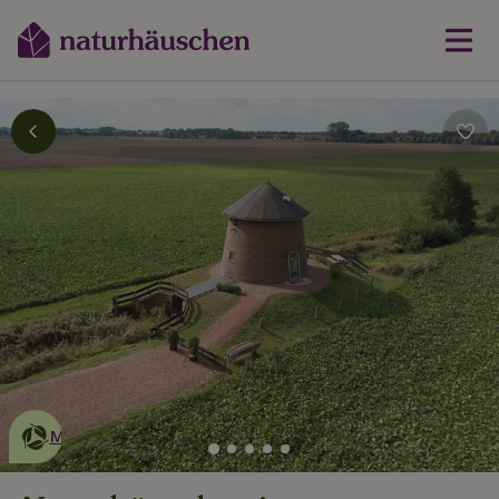
Dies ist ein
umweltschonendes
Naturhäuschen
Mehr erfahren