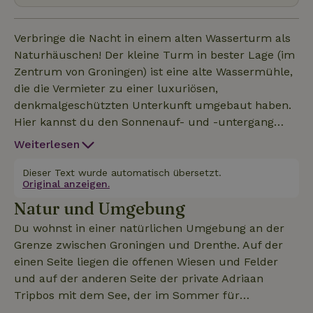
Verbringe die Nacht in einem alten Wasserturm als
Naturhäuschen! Der kleine Turm in bester Lage (im
Zentrum von Groningen) ist eine alte Wassermühle,
die die Vermieter zu einer luxuriösen,
denkmalgeschützten Unterkunft umgebaut haben.
Hier kannst du den Sonnenauf- und -untergang
beobachten und hast einen fantastischen Blick über
Weiterlesen
die Landschaft. Ein kleiner See mit Strand ist nur
wenige Gehminuten entfernt, und in der Umgebung
Dieser Text wurde automatisch übersetzt.
Original anzeigen.
gibt es mehrere Unterhaltungsmöglichkeiten und
Natur und Umgebung
Restaurants. Die Inneneinrichtung des B&amp;B ist
modern, ohne die charakteristischen Elemente zu
Du wohnst in einer natürlichen Umgebung an der
vernachlässigen, und die Atmosphäre ist warm und
Grenze zwischen Groningen und Drenthe. Auf der
gemütlich. Der kleine Turm eignet sich für Paare,
einen Seite liegen die offenen Wiesen und Felder
Familien (mit Kindern) und Gruppen von bis zu
und auf der anderen Seite der private Adriaan
sechs Personen. Nach Absprache können auch 2
Tripbos mit dem See, der im Sommer für
Kinder bis zu 12 Jahren mitgebracht werden. Der
Abkühlung sorgt. Westerwolde mit dem