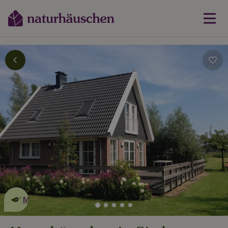
Dies ist ein
umweltschonendes
Naturhäuschen
Mehr erfahren