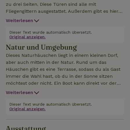
zu drei Seiten. Diese Türen sind alle mit
Fliegengittern ausgestattet. Außerdem gibt es hier
eine offene Küche mit Geschirrspüler. Im
Weiterlesen
Erdgeschoss und im ersten Stock befinden sich
separate Toiletten und Badezimmer. Ein
Dieser Text wurde automatisch übersetzt.
Original anzeigen.
Badezimmer mit Dusche und Waschmaschine und
Natur und Umgebung
ein Badezimmer mit Badewanne/Dusche.
Außerdem gibt es im ersten Stock noch drei
Dieses Naturhäuschen liegt in einem kleinen Dorf,
Schlafzimmer. Zwei davon mit je zwei Einzelbetten
aber auch mitten in der Natur. Rund um das
und ein Schlafzimmer mit einem Einzelbett.
Häuschen gibt es eine Terrasse, sodass du als Gast
Rauchen und Haustiere sind in diesem Ferienhaus
immer die Wahl hast, ob du in der Sonne sitzen
nicht erlaubt, dafür gibt es kostenloses WLAN. Der
möchtest oder nicht. Ein Boot kann direkt vor der
Aufenthalt beinhaltet die Nutzung eines Ruderboots.
Villa anlegen. Über einen Kanal (ca. 50–100 Meter)
Weiterlesen
gelangst du zum „Bovenwiede“ in Giethoorn. Auch
Angeln direkt vor der Villa ist möglich.
Dieser Text wurde automatisch übersetzt.
Original anzeigen.
Ausstattung