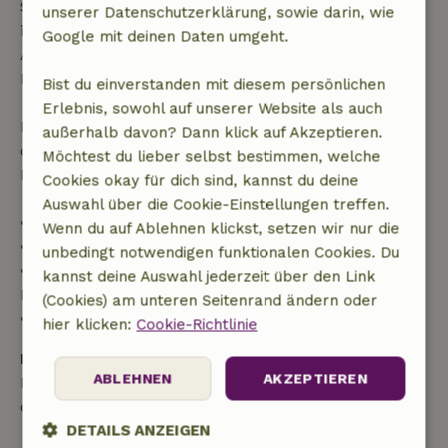
Stornierung innerhalb von 24 Stunden. Wenn du
unserer Datenschutzerklärung, sowie darin, wie
innerhalb der angegebenen Frist stornierst, hast du
Google mit deinen Daten umgeht.
Anspruch auf eine vollständige Rückerstattung des
Buchungsbetrags.
Bist du einverstanden mit diesem persönlichen
Erlebnis, sowohl auf unserer Website als auch
Danach erhältst du eine teilweise Rückerstattung
außerhalb davon? Dann klick auf Akzeptieren.
der Reisekosten und eine 100-prozentige
Möchtest du lieber selbst bestimmen, welche
Rückerstattung der Anzahlung:
Cookies okay für dich sind, kannst du deine
Auswahl über die Cookie-Einstellungen treffen.
• Bis zu 42 Tage vor Anreise: 70 % Rückerstattung
Wenn du auf Ablehnen klickst, setzen wir nur die
• 42–28 Tage vor Anreise: 40 % Rückerstattung
unbedingt notwendigen funktionalen Cookies. Du
• 28 Tage bis einschließlich des Anreisetags: 10 %
kannst deine Auswahl jederzeit über den Link
Rückerstattung
(Cookies) am unteren Seitenrand ändern oder
• Am Anreisetag oder später: keine Rückerstattung
hier klicken:
Cookie-Richtlinie
Kaution
ABLEHNEN
AKZEPTIEREN
Es gilt eine Kaution von 200,00 €. Sie wird dir nach
dem Check-out zurückerstattet.
DETAILS ANZEIGEN