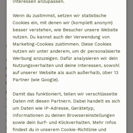
Interessen anzupassen.
trotzdem nah am Dorf. Sehr erholsam!
Wenn du zustimmst, setzen wir statistische
Cookies ein, mit denen wir (komplett anonym)
Alle 37 Bewertungen anzeigen
besser verstehen, wie Besucher unsere Website
nutzen. Du kannst auch der Verwendung von
Marketing-Cookies zustimmen. Diese Cookies
Gut zu wissen
nutzen wir unter anderem, um dir personalisierte
Werbung anzuzeigen. Dafür analysieren wir dein
Aufenthaltsdetails
Nutzungsverhalten und deine Interessen, sowohl
Anreise: 15:30- 22:00
auf unserer Website als auch außerhalb, über 13
Abreise: 07:00- 11:00
Partner (wie Google).
Kontaktloser Aufenthalt möglich
Kostenlose Stornierung innerhalb von 7 Tagen
Damit das funktioniert, teilen wir verschlüsselte
Kostenlose Stornierung innerhalb von 7 Tagen nach
Daten mit diesen Partnern. Dabei handelt es sich
deiner Buchungsbestätigung, sofern die
um Daten wie IP-Adresse, Gerätetyp,
Buchungsanfrage mehr als 28 Tage vor dem
Informationen zu deinen Browsereinstellungen
Startdatum gestellt wurde. Bei Buchungen, die
sowie dein Surf- und Klickverhalten. Mehr Infos
innerhalb von 28 Tagen beginnen, gilt die kostenlose
findest du in unserem Cookie-Richtlinie und