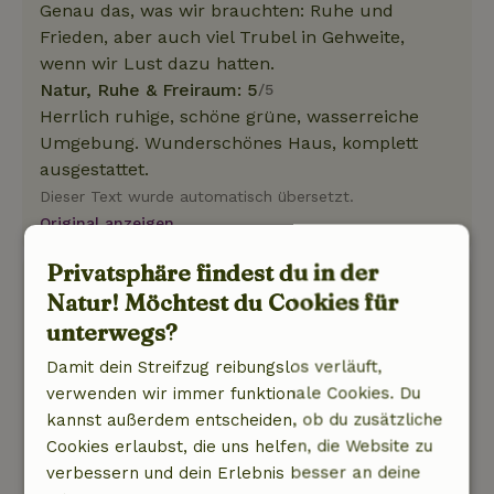
Genau das, was wir brauchten: Ruhe und
Frieden, aber auch viel Trubel in Gehweite,
wenn wir Lust dazu hatten.
Natur, Ruhe & Freiraum: 5
/5
Herrlich ruhige, schöne grüne, wasserreiche
Umgebung. Wunderschönes Haus, komplett
ausgestattet.
Dieser Text wurde automatisch übersetzt.
Original anzeigen.
Privatsphäre findest du in der
Matthias
Natur! Möchtest du Cookies für
16. August 2024
unterwegs?
Allgemeine Bewertung: 10
/10
Damit dein Streifzug reibungslos verläuft,
Sehr freundliche Vermieterin. Tolles Haus in
verwenden wir immer funktionale Cookies. Du
wunderschöner Umgebung.
kannst außerdem entscheiden, ob du zusätzliche
Natur, Ruhe & Freiraum: 5
/5
Cookies erlaubst, die uns helfen, die Website zu
Wunderschönes Haus, sehr gut zu Fuß und mit
verbessern und dein Erlebnis besser an deine
dem Boot erreichbar. Mitten in der Natur und