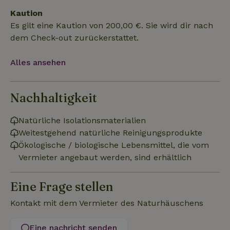
Kaution
Es gilt eine Kaution von 200,00 €. Sie wird dir nach
dem Check-out zurückerstattet.
Alles ansehen
Unbedingt erforderlich
Performance
Targeting
Funktionalität
Unklassifizierte
Nachhaltigkeit
Unbedingt erforderliche Cookies ermöglichen wesentliche
Kernfunktionen der Website wie die Benutzeranmeldung und
die Kontoverwaltung. Ohne die unbedingt erforderlichen
Natürliche Isolationsmaterialien
Cookies kann die Website nicht ordnungsgemäß verwendet
Weitestgehend natürliche Reinigungsprodukte
werden.
Ökologische / biologische Lebensmittel, die vom
Name
Anbieter
/
Domäne
Ablaufdatum
Besch
Vermieter angebaut werden, sind erhältlich
CookieScriptConsent
CookieScript
4 Wochen 2
Diese
.naturhaeuschen.de
Tage
Cooki
Diens
Eine Frage stellen
Einwil
für B
speic
Kontakt mit dem Vermieter des Naturhäuschens
Banne
Scrip
ordnu
Eine nachricht senden
funkti