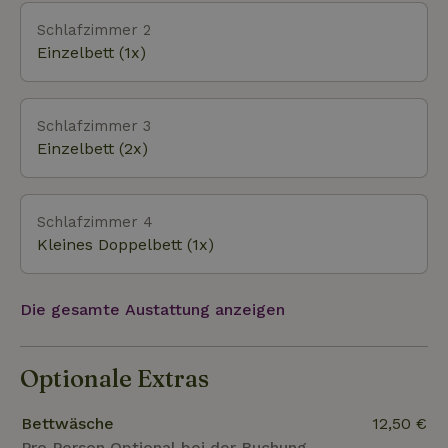
Robbenschutzgebiet in Pieterburen, das Tierheim
der einheimischen Tiere in Faunavisie im
Schlafzimmer 2
Westernieland oder DoeZoo die Insektenwelt in
Einzelbett (1x)
Leens besuchen. Und natürlich sind Sie in der Nähe
des Wattenmeeres, das zu jeder Jahreszeit etwas
zu bieten hat. Der Nationalpark Lauwersmeer ist 16
Schlafzimmer 3
Kilometer entfernt. Von Lauwersoog aus können Sie
Einzelbett (2x)
mit dem Schiff nach Schiermonnikoog fahren.
Schlafzimmer 4
Kleines Doppelbett (1x)
Die gesamte Austattung anzeigen
Optionale Extras
Bettwäsche
12,50 €
Pro Person,Optional bei der Buchung