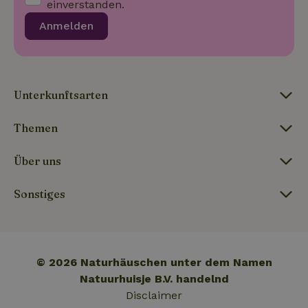
einverstanden.
Anmelden
_nhft_term-search
www.naturhaeuschen.de
Sess
Unterkunftsarten
_nhftconstraint_privacy-
www.naturhaeuschen.de
Sess
policy
Themen
Über uns
_nhft_translations
www.naturhaeuschen.de
Sess
Sonstiges
© 2026 Naturhäuschen unter dem Namen
_nhftconstraint_user-
www.naturhaeuschen.de
Sess
create-account
Natuurhuisje B.V. handelnd
Disclaimer