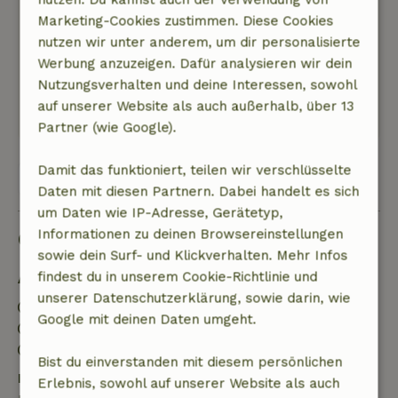
Asseln, Spinnweben und Fliegen im Haus. Die
Marketing-Cookies zustimmen. Diese Cookies
Fensterbänke im Obergeschoss waren zum
nutzen wir unter anderem, um dir personalisierte
Beispiel voll von totem Ungeziefer. Ich musste
Werbung anzuzeigen. Dafür analysieren wir dein
das Haus erst selbst reinigen.
Nutzungsverhalten und deine Interessen, sowohl
Dieser Text wurde automatisch übersetzt.
auf unserer Website als auch außerhalb, über 13
Original anzeigen.
Partner (wie Google).
Damit das funktioniert, teilen wir verschlüsselte
Alle 16 Bewertungen anzeigen
Daten mit diesen Partnern. Dabei handelt es sich
um Daten wie IP-Adresse, Gerätetyp,
Informationen zu deinen Browsereinstellungen
Gut zu wissen
sowie dein Surf- und Klickverhalten. Mehr Infos
findest du in unserem Cookie-Richtlinie und
Aufenthaltsdetails
unserer Datenschutzerklärung, sowie darin, wie
Anreise: 15:00- 23:59
Google mit deinen Daten umgeht.
Abreise: 11:00- 11:10
Kontaktloser Aufenthalt möglich
Bist du einverstanden mit diesem persönlichen
Kostenlose Stornierung innerhalb von 7 Tagen
Erlebnis, sowohl auf unserer Website als auch