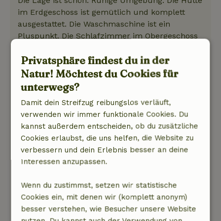
Die Lage ist schön. Ruhige Umgebung. Die Hütte
im Erdgeschoss ist gemütlich und komplett
ausgestattet. Die Waschmaschine ist ein
Pluspunkt. Die Schlafzimmer im Obergeschoss
sind ziemlich veraltet. Ein großer Minuspunkt
Privatsphäre findest du in der
ist die geringe Aufmerksamkeit für die
Reinigung. Bei der Ankunft gab es jede Menge
Natur! Möchtest du Cookies für
Asseln, Spinnweben und Fliegen im Haus. Die
unterwegs?
Fensterbänke im Obergeschoss waren zum
Damit dein Streifzug reibungslos verläuft,
Beispiel voll von totem Ungeziefer. Ich musste
verwenden wir immer funktionale Cookies. Du
das Haus erst selbst reinigen.
kannst außerdem entscheiden, ob du zusätzliche
Natur, Ruhe & Freiraum: 5
/5
Cookies erlaubst, die uns helfen, die Website zu
Die Lage ist schön. Ruhige Umgebung. Die Hütte
verbessern und dein Erlebnis besser an deine
im Erdgeschoss ist gemütlich und komplett
Interessen anzupassen.
ausgestattet. Die Waschmaschine ist ein
Pluspunkt. Die Schlafzimmer im Obergeschoss
Wenn du zustimmst, setzen wir statistische
sind ziemlich veraltet. Ein großer Minuspunkt
Cookies ein, mit denen wir (komplett anonym)
ist die geringe Aufmerksamkeit für die
besser verstehen, wie Besucher unsere Website
Reinigung. Bei der Ankunft gab es jede Menge
nutzen. Du kannst auch der Verwendung von