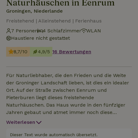
Naturhäuschen in Eenrum
Groningen, Niederlande
Freistehend | Alleinstehend | Ferienhaus
7 Personen
4 Schlafzimmer
WLAN
Haustiere nicht gestattet
8,7/10
4,9/5
16 Bewertungen
Für Naturliebhaber, die den Frieden und die Weite
der Groninger Landschaft lieben, ist dies ein idealer
Ort. Auf der Straße zwischen Eenrum und
Pieterburen liegt dieses freistehende
Naturhäuschen. Das Haus wurde in den fünfziger
Jahren gebaut und atmet immer noch diese
Atmosphäre, ist aber auch mit allem Komfort
Weiterlesen
ausgestattet. Vom Wintergarten hat man einen
schönen Blick auf das Dorf Eenrum. Das
Dieser Text wurde automatisch übersetzt.