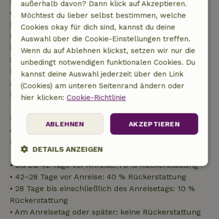
Kostenlose Stornierung innerhalb von 7 Tagen nach
außerhalb davon? Dann klick auf Akzeptieren.
deiner Buchungsbestätigung, sofern die
Möchtest du lieber selbst bestimmen, welche
Buchungsanfrage mehr als 28 Tage vor dem
Cookies okay für dich sind, kannst du deine
Startdatum gestellt wurde. Bei Buchungen, die
Auswahl über die Cookie-Einstellungen treffen.
innerhalb von 28 Tagen beginnen, gilt die kostenlose
Wenn du auf Ablehnen klickst, setzen wir nur die
Stornierung innerhalb von 24 Stunden. Wenn du
unbedingt notwendigen funktionalen Cookies. Du
innerhalb der angegebenen Frist stornierst, hast du
kannst deine Auswahl jederzeit über den Link
Anspruch auf eine vollständige Rückerstattung des
(Cookies) am unteren Seitenrand ändern oder
Buchungsbetrags.
hier klicken:
Cookie-Richtlinie
Danach erhältst du eine teilweise Rückerstattung
ABLEHNEN
AKZEPTIEREN
der Reisekosten und eine 100-prozentige
Rückerstattung der Anzahlung:
DETAILS ANZEIGEN
• Bis zu 42 Tage vor Anreise: 70 % Rückerstattung
Unbedingt
Performance
Targeting
• 42–28 Tage vor Anreise: 40 % Rückerstattung
erforderlich
• 28 Tage bis einschließlich des Anreisetags: 10 %
Rückerstattung
• Am Anreisetag oder später: keine Rückerstattung
Funktionalität
Unklassifizierte