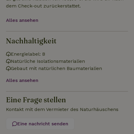
dem Check-out zurückerstattet.
Funktionalität
Unklassifizierte
Alles ansehen
Nachhaltigkeit
Unbedingt erforderlich
Performance
Targeting
Energielabel: B
Natürliche Isolationsmaterialien
Funktionalität
Unklassifizierte
Gebaut mit natürlichen Baumaterialien
Unbedingt erforderliche Cookies ermöglichen wesentliche
Kernfunktionen der Website wie die Benutzeranmeldung und
Alles ansehen
die Kontoverwaltung. Ohne die unbedingt erforderlichen
Cookies kann die Website nicht ordnungsgemäß verwendet
werden.
Eine Frage stellen
Name
Anbieter
/
Domäne
Ablaufdatum
Besch
CookieScriptConsent
CookieScript
4 Wochen 2
Diese
Kontakt mit dem Vermieter des Naturhäuschens
.naturhaeuschen.de
Tage
Cooki
Diens
Einwil
Eine nachricht senden
für B
speic
Banne