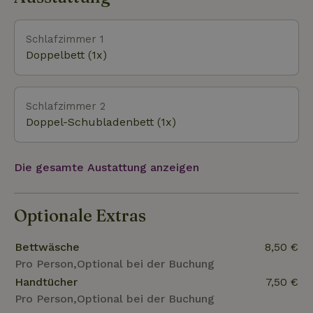
Wacholdergebiet De Palms grenzt. Es gibt mehrere
Restaurants im Dorf und ein ausgedehntes Netz von
Wander- und Fahrradrouten vom Haus aus.
Schlafzimmer 1
Doppelbett (1x)
Schlafzimmer 2
Doppel-Schubladenbett (1x)
Die gesamte Austattung anzeigen
Optionale Extras
Bettwäsche
8,50 €
Pro Person,Optional bei der Buchung
Handtücher
7,50 €
Pro Person,Optional bei der Buchung