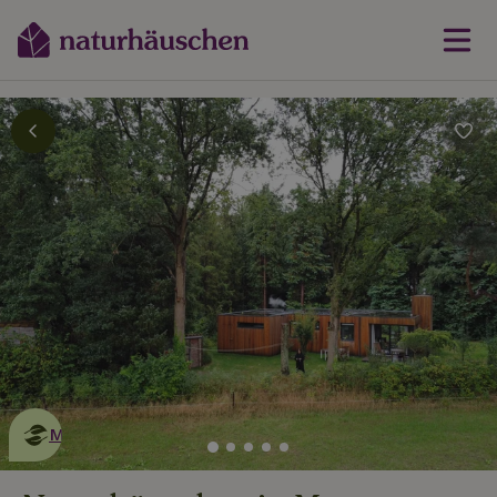
Dies ist ein
umweltschonendes
Naturhäuschen
Mehr erfahren