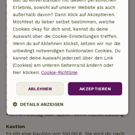
Bist du einverstanden mit diesem persönlichen
Startdatum gestellt wurde. Bei Buchungen, die
Erlebnis, sowohl auf unserer Website als auch
innerhalb von 28 Tagen beginnen, gilt die kostenlose
außerhalb davon? Dann klick auf Akzeptieren.
Stornierung innerhalb von 24 Stunden. Wenn du
Möchtest du lieber selbst bestimmen, welche
innerhalb der angegebenen Frist stornierst, hast du
Cookies okay für dich sind, kannst du deine
Anspruch auf eine vollständige Rückerstattung des
Auswahl über die Cookie-Einstellungen treffen.
Buchungsbetrags.
Wenn du auf Ablehnen klickst, setzen wir nur die
unbedingt notwendigen funktionalen Cookies. Du
Danach erhältst du eine teilweise Rückerstattung
kannst deine Auswahl jederzeit über den Link
der Reisekosten und eine 100-prozentige
(Cookies) am unteren Seitenrand ändern oder
Rückerstattung der Anzahlung:
hier klicken:
Cookie-Richtlinie
• Bis zu 42 Tage vor Anreise: 70 % Rückerstattung
ABLEHNEN
AKZEPTIEREN
• 42–28 Tage vor Anreise: 40 % Rückerstattung
• 28 Tage bis einschließlich des Anreisetags: 10 %
DETAILS ANZEIGEN
Rückerstattung
• Am Anreisetag oder später: keine Rückerstattung
Unbedingt
Performance
Targeting
erforderlich
Kaution
Es gilt eine Kaution von 100,00 €. Sie wird dir nach