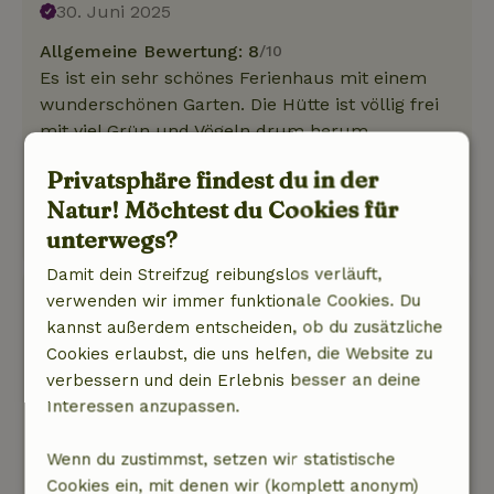
30. Juni 2025
Allgemeine Bewertung: 8
/10
Es ist ein sehr schönes Ferienhaus mit einem
wunderschönen Garten. Die Hütte ist völlig frei
mit viel Grün und Vögeln drum herum.
Natur, Ruhe & Freiraum: 5
/5
Privatsphäre findest du in der
friedlicher Ort
Natur! Möchtest du Cookies für
Dieser Text wurde automatisch übersetzt.
unterwegs?
Original anzeigen.
Damit dein Streifzug reibungslos verläuft,
Lisette
verwenden wir immer funktionale Cookies. Du
16. Juni 2025
kannst außerdem entscheiden, ob du zusätzliche
Cookies erlaubst, die uns helfen, die Website zu
Allgemeine Bewertung: 8
/10
verbessern und dein Erlebnis besser an deine
Ich konnte meine Erfahrungen gut mit dem
Interessen anzupassen.
Vermieter besprechen und klären.
Natur, Ruhe & Freiraum: 5
/5
Wenn du zustimmst, setzen wir statistische
Wie toll, dass du in deinem "eigenen"
Cookies ein, mit denen wir (komplett anonym)