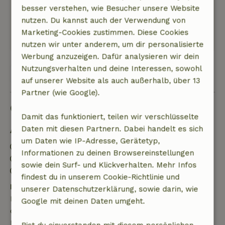
Waldgarten spazieren gehen kannst! Ein sehr
besser verstehen, wie Besucher unsere Website
schöner Ort.
nutzen. Du kannst auch der Verwendung von
Dieser Text wurde automatisch übersetzt.
Marketing-Cookies zustimmen. Diese Cookies
Original anzeigen.
nutzen wir unter anderem, um dir personalisierte
Werbung anzuzeigen. Dafür analysieren wir dein
Nutzungsverhalten und deine Interessen, sowohl
Alle 33 Bewertungen anzeigen
auf unserer Website als auch außerhalb, über 13
Partner (wie Google).
Gut zu wissen
Damit das funktioniert, teilen wir verschlüsselte
Daten mit diesen Partnern. Dabei handelt es sich
Aufenthaltsdetails
um Daten wie IP-Adresse, Gerätetyp,
Anreise: 15:00- 22:00
Informationen zu deinen Browsereinstellungen
Abreise: 07:00- 11:00
sowie dein Surf- und Klickverhalten. Mehr Infos
Kontaktloser Aufenthalt möglich
findest du in unserem Cookie-Richtlinie und
Kostenlose Stornierung innerhalb von 7 Tagen
unserer Datenschutzerklärung, sowie darin, wie
Kostenlose Stornierung innerhalb von 7 Tagen nach
Google mit deinen Daten umgeht.
deiner Buchungsbestätigung, sofern die
Buchungsanfrage mehr als 28 Tage vor dem