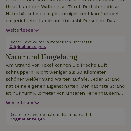
Urlaub auf der Watteninsel Texel. Dort steht dieses
Naturhäuschen, ein geräumiges und komfortabel
eingerichtetes Landhaus für acht Personen. Das
Haus befindet sich auf der Rückseite des großen
Weiterlesen
Hofes der Vermieter und bietet viel Privatsphäre.
Der Hof ist ländlich mit viel Grün und schönen,
Dieser Text wurde automatisch übersetzt.
Original anzeigen.
großen Gärten und einem fantastischen Spielplatz
Natur und Umgebung
für Kinder. Das Ferienhaus befindet sich in ruhiger
Lage in Midden-Eierland und ist ein idealer
Am Strand von Texel können Sie frische Luft
Ausgangspunkt für Ausflüge in die
schnuppern. Nicht weniger als 30 Kilometer
Naturschutzgebiete De Slufter, De Muy und De
schöner weißer Sand warten auf Sie. Jeder Strand
Schorren, in das ruhige Wattenmeer oder in das
hat seine eigenen Eigenschaften. Der nächste Strand
nostalgische Dorf Oosterend.
ist nur fünf Kilometer von unseren Ferienhäusern
entfernt. Utopia liegt auf der Ostseite von Texel,
Weiterlesen
einem wunderschönen Gebiet für Vögel innerhalb
der Deiche. Hier brüten Brandseeschwalben und
Dieser Text wurde automatisch übersetzt.
Original anzeigen.
Charadrii auf den Muschelstränden. Die
angrenzenden Wattflächen bieten eine gute Sicht