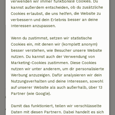
verwenden wir immer funktionale Cookies. Du
untergestellt werden, was sehr angenehm ist.
kannst außerdem entscheiden, ob du zusätzliche
Kurzum, es fehlte an nichts für einen
Cookies erlaubst, die uns helfen, die Website zu
angenehmen Wochenaufenthalt! Wir waren
verbessern und dein Erlebnis besser an deine
traurig, dass wir wieder abreisen mussten :D
Interessen anzupassen.
Natur, Ruhe & Freiraum: 5
/5
Wir hatten eine schöne Woche auf Texel, ein
Wenn du zustimmst, setzen wir statistische
toller Ort zum Entspannen und ein guter
Cookies ein, mit denen wir (komplett anonym)
Ausgangspunkt, um die Insel zu erkunden.
besser verstehen, wie Besucher unsere Website
Dieser Text wurde automatisch übersetzt.
nutzen. Du kannst auch der Verwendung von
Original anzeigen.
Marketing-Cookies zustimmen. Diese Cookies
nutzen wir unter anderem, um dir personalisierte
Werbung anzuzeigen. Dafür analysieren wir dein
Alle 56 Bewertungen anzeigen
Nutzungsverhalten und deine Interessen, sowohl
auf unserer Website als auch außerhalb, über 13
Partner (wie Google).
Gut zu wissen
Damit das funktioniert, teilen wir verschlüsselte
Aufenthaltsdetails
Daten mit diesen Partnern. Dabei handelt es sich