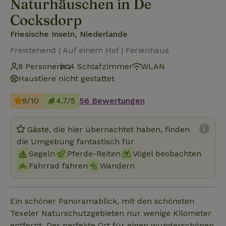
Naturhäuschen in De
Cocksdorp
Friesische Inseln, Niederlande
Freistehend | Auf einem Hof | Ferienhaus
8 Personen
4 Schlafzimmer
WLAN
Haustiere nicht gestattet
9/10
4,7/5
56 Bewertungen
Gäste, die hier übernachtet haben, finden
die Umgebung fantastisch für
Segeln
Pferde-Reiten
Vögel beobachten
Fahrrad fahren
Wandern
Ein schöner Panoramablick, mit den schönsten
Texeler Naturschutzgebieten nur wenige Kilometer
entfernt. Der perfekte Ort für einen wunderschönen