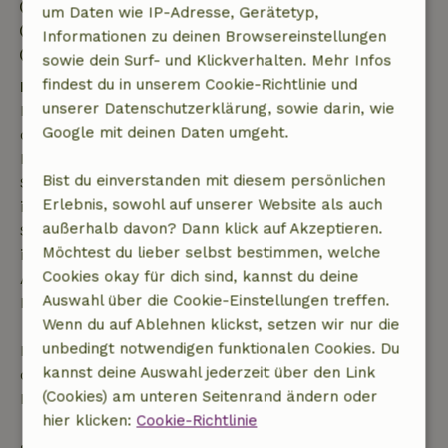
Anreise: 15:00- 21:00
um Daten wie IP-Adresse, Gerätetyp,
Abreise: 06:00- 10:00
Informationen zu deinen Browsereinstellungen
Kontaktloser Aufenthalt möglich
sowie dein Surf- und Klickverhalten. Mehr Infos
findest du in unserem Cookie-Richtlinie und
Kostenlose Stornierung innerhalb von 7 Tagen
unserer Datenschutzerklärung, sowie darin, wie
Kostenlose Stornierung innerhalb von 7 Tagen nach
Google mit deinen Daten umgeht.
deiner Buchungsbestätigung, sofern die
Buchungsanfrage mehr als 28 Tage vor dem
Bist du einverstanden mit diesem persönlichen
Startdatum gestellt wurde. Bei Buchungen, die
Erlebnis, sowohl auf unserer Website als auch
innerhalb von 28 Tagen beginnen, gilt die kostenlose
außerhalb davon? Dann klick auf Akzeptieren.
Stornierung innerhalb von 24 Stunden. Wenn du
Möchtest du lieber selbst bestimmen, welche
innerhalb der angegebenen Frist stornierst, hast du
Cookies okay für dich sind, kannst du deine
Anspruch auf eine vollständige Rückerstattung des
Auswahl über die Cookie-Einstellungen treffen.
Buchungsbetrags.
Wenn du auf Ablehnen klickst, setzen wir nur die
unbedingt notwendigen funktionalen Cookies. Du
Danach erhältst du eine teilweise Rückerstattung
kannst deine Auswahl jederzeit über den Link
der Reisekosten und eine 100-prozentige
(Cookies) am unteren Seitenrand ändern oder
Rückerstattung der Anzahlung:
hier klicken:
Cookie-Richtlinie
• Bis zu 42 Tage vor Anreise: 70 % Rückerstattung