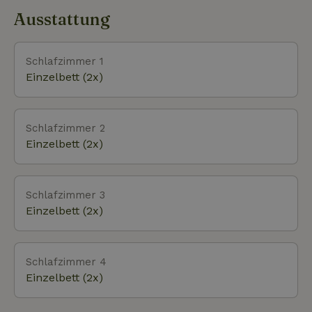
auf die Vögel in diesem speziellen Bachgebiet. Das
Ausstattung
Naturschutzgebiet de Slufter steht in offener
Verbindung mit dem Meer. Bei Flut ist das Gebiet
überflutet. Das macht sie reich an salzliebenden
Schlafzimmer 1
Pflanzen wie Gewöhnlicher Strandflieder und
Einzelbett (2x)
Queller. Außerdem ist De Slufter ein Futter- und
Rastplatz für viele Vogelarten und die Löffler-
Kolonie aus dem angrenzenden Naturschutzgebiet
Schlafzimmer 2
De Muy. Ein großer Teil von Texel, darunter das
Einzelbett (2x)
gesamte Dünengebiet und De Dennen, gehört zum
Nationalpark „Duinen van Texel“. Es gibt hunderte
von speziellen Pflanzen und Tieren, die in der
Schlafzimmer 3
Gegend leben. Es gibt viele Wander- und Radwege
Einzelbett (2x)
und es werden regelmäßig Ausflüge durch das
Naturschutzgebiet organisiert. Eine beliebte
Kinderroute ist der Sommeltjespad im „Californiëbos“.
Schlafzimmer 4
Einzelbett (2x)