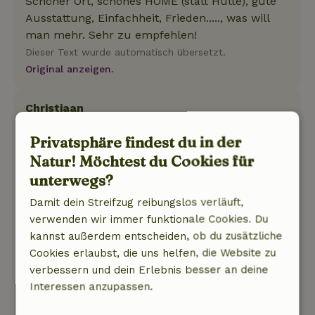
Schöner Ort, schönes HOME (statt Hütte), gute
Ausstattung, Einfachheit, Frieden....., was will
man mehr. Sehr zu empfehlen!
Dieser Text wurde automatisch übersetzt.
Original anzeigen.
Christiaan
25. August 2025
Privatsphäre findest du in der
Allgemeine Bewertung: 7
/10
Natur! Möchtest du Cookies für
Das Erdgeschoss ist groß und gemütlich. Es gibt
unterwegs?
keine Moskitonetze vor den
Schlafzimmerfenstern (im Dachgeschoss),
Damit dein Streifzug reibungslos verläuft,
wodurch ich sehr unter den Mücken gelitten
verwenden wir immer funktionale Cookies. Du
habe.
kannst außerdem entscheiden, ob du zusätzliche
Natur, Ruhe & Freiraum: 4
/5
Cookies erlaubst, die uns helfen, die Website zu
In der unmittelbaren Umgebung des
verbessern und dein Erlebnis besser an deine
Ferienhauses (einige Nachbarhäuser) herrscht
Interessen anzupassen.
tagsüber reger Betrieb, was manchmal zu einer