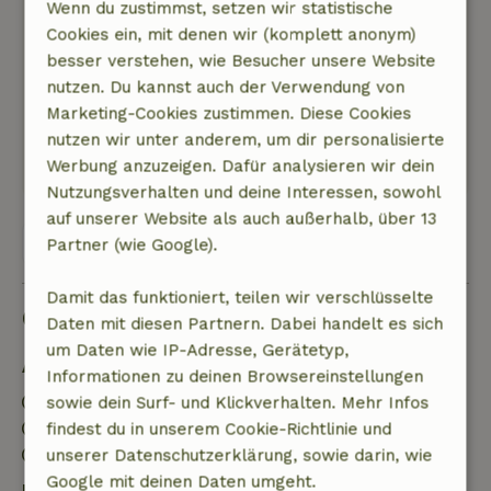
gewissen Lärmbelästigung führt. Am Abend
Wenn du zustimmst, setzen wir statistische
und in der Nacht ist es jedoch totenstill. Die
Cookies ein, mit denen wir (komplett anonym)
Hütte liegt in der Nähe des Deichs, hinter dem
besser verstehen, wie Besucher unsere Website
sich schöne Salzwiesen und Wattflächen
nutzen. Du kannst auch der Verwendung von
befinden.
Marketing-Cookies zustimmen. Diese Cookies
Dieser Text wurde automatisch übersetzt.
nutzen wir unter anderem, um dir personalisierte
Original anzeigen.
Werbung anzuzeigen. Dafür analysieren wir dein
Nutzungsverhalten und deine Interessen, sowohl
auf unserer Website als auch außerhalb, über 13
Alle 49 Bewertungen anzeigen
Partner (wie Google).
Damit das funktioniert, teilen wir verschlüsselte
Gut zu wissen
Daten mit diesen Partnern. Dabei handelt es sich
um Daten wie IP-Adresse, Gerätetyp,
Aufenthaltsdetails
Informationen zu deinen Browsereinstellungen
Anreise: 15:00- 22:00
sowie dein Surf- und Klickverhalten. Mehr Infos
Abreise: 07:00- 10:00
findest du in unserem Cookie-Richtlinie und
Kontaktloser Aufenthalt möglich
unserer Datenschutzerklärung, sowie darin, wie
Google mit deinen Daten umgeht.
Kostenlose Stornierung innerhalb von 7 Tagen