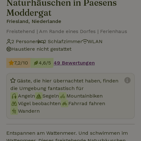
Naturhäuschen in Paesens
Moddergat
Friesland, Niederlande
Freistehend | Am Rande eines Dorfes | Ferienhaus
2 Personen
2 Schlafzimmer
WLAN
Haustiere nicht gestattet
7,2/10
4,6/5
49 Bewertungen
Gäste, die hier übernachtet haben, finden
die Umgebung fantastisch für
Angeln
Segeln
Mountainbiken
Vögel beobachten
Fahrrad fahren
Wandern
Entspannen am Wattenmeer. Und schwimmen im
Wattenmeer. Dieses freistehende Naturhäuschen