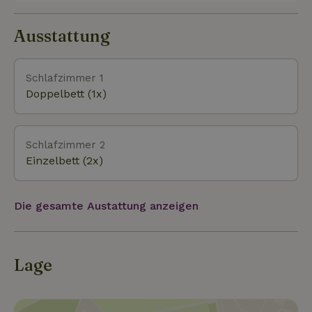
Baden. Vogelliebhaber können hier im Frühling und
Herbst viele Zugvögel und Gänse beobachten. Im
Ausstattung
Sommer kannst du den Löffler sehen. Für Angler
gibt es den Hafen von Lauwersoog.
Schlafzimmer 1
Doppelbett (1x)
Schlafzimmer 2
Einzelbett (2x)
Die gesamte Austattung anzeigen
Lage