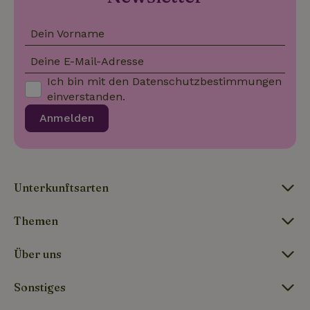
ob der Browser
_nhft_user-create-account
www.naturhaeuschen.de
Sess
des Website-
Besuchers
Dein Vorname
Cookies
unterstützt.
Deine E-Mail-Adresse
Ich bin mit den
Datenschutzbestimmungen
_nhft_term-search
www.naturhaeuschen.de
Sess
einverstanden.
Anmelden
_nhftconstraint_privacy-
www.naturhaeuschen.de
Sess
policy
Unterkunftsarten
Themen
_nhft_translations
www.naturhaeuschen.de
Sess
Über uns
Sonstiges