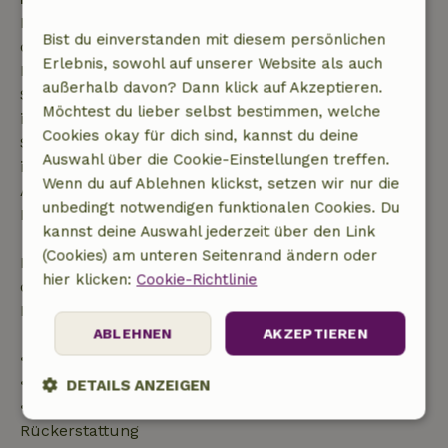
Kostenlose Stornierung innerhalb von 7 Tagen nach
Bist du einverstanden mit diesem persönlichen
deiner Buchungsbestätigung, sofern die
Erlebnis, sowohl auf unserer Website als auch
Buchungsanfrage mehr als 28 Tage vor dem
außerhalb davon? Dann klick auf Akzeptieren.
Startdatum gestellt wurde. Bei Buchungen, die
Möchtest du lieber selbst bestimmen, welche
innerhalb von 28 Tagen beginnen, gilt die kostenlose
Cookies okay für dich sind, kannst du deine
Stornierung innerhalb von 24 Stunden. Wenn du
Auswahl über die Cookie-Einstellungen treffen.
innerhalb der angegebenen Frist stornierst, hast du
Wenn du auf Ablehnen klickst, setzen wir nur die
Anspruch auf eine vollständige Rückerstattung des
unbedingt notwendigen funktionalen Cookies. Du
Buchungsbetrags.
kannst deine Auswahl jederzeit über den Link
(Cookies) am unteren Seitenrand ändern oder
Danach erhältst du eine teilweise Rückerstattung
hier klicken:
Cookie-Richtlinie
der Reisekosten und eine 100-prozentige
Rückerstattung der Anzahlung:
ABLEHNEN
AKZEPTIEREN
• Bis zu 42 Tage vor Anreise: 70 % Rückerstattung
• 42–28 Tage vor Anreise: 40 % Rückerstattung
DETAILS ANZEIGEN
• 28 Tage bis einschließlich des Anreisetags: 10 %
Unbedingt
Performance
Targeting
Rückerstattung
erforderlich