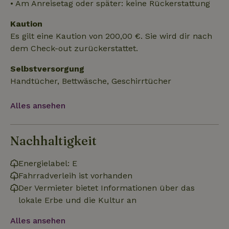
• Am Anreisetag oder später: keine Rückerstattung
Kaution
Es gilt eine Kaution von 200,00 €. Sie wird dir nach
Funktionalität
Unklassifizierte
dem Check-out zurückerstattet.
Selbstversorgung
Handtücher, Bettwäsche, Geschirrtücher
Alles ansehen
Unbedingt erforderlich
Performance
Targeting
Funktionalität
Unklassifizierte
Nachhaltigkeit
Unbedingt erforderliche Cookies ermöglichen wesentliche
Kernfunktionen der Website wie die Benutzeranmeldung und
die Kontoverwaltung. Ohne die unbedingt erforderlichen
Energielabel: E
Cookies kann die Website nicht ordnungsgemäß verwendet
Fahrradverleih ist vorhanden
werden.
Der Vermieter bietet Informationen über das
Name
Anbieter
/
Domäne
Ablaufdatum
Besch
lokale Erbe und die Kultur an
CookieScriptConsent
CookieScript
4 Wochen 2
Diese
.naturhaeuschen.de
Tage
Cooki
Alles ansehen
Diens
Einwil