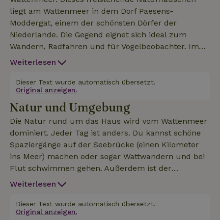
liegt am Wattenmeer in dem Dorf Paesens-
Moddergat, einem der schönsten Dörfer der
Niederlande. Die Gegend eignet sich ideal zum
Wandern, Radfahren und für Vogelbeobachter. Im
Erdgeschoss dieses sonnigen Hauses findest du das
Weiterlesen
Wohnzimmer, eine große Küche, eine Spülküche,
ein Arbeitszimmer, eine separate Toilette mit
Dieser Text wurde automatisch übersetzt.
Original anzeigen.
Waschbecken und das Badezimmer mit Dusche
Natur und Umgebung
und Waschbecken. Eine steile Treppe mit einem
guten Handlauf führt dich in den ersten Stock. In
Die Natur rund um das Haus wird vom Wattenmeer
der ersten Etage gibt es ein Durchgangszimmer mit
dominiert. Jeder Tag ist anders. Du kannst schöne
zwei Einzelbetten und ein Schlafzimmer mit einem
Spaziergänge auf der Seebrücke (einen Kilometer
Doppelbett. Das Haus ist geschmackvoll mit einigen
ins Meer) machen oder sogar Wattwandern und bei
Brocantestücken eingerichtet und es hängen
Flut schwimmen gehen. Außerdem ist der
mehrere Kunstwerke an der Wand. Das schafft eine
Nationalpark Lauwersmeer ein Muss. Dort sind
Weiterlesen
einfache und authentische Atmosphäre. Du kannst
verschiedene Wanderwege ausgeschildert und es
in dem privaten, stimmungsvollen Garten draußen ess
gibt Aussichtspunkte und Vogelhütten. Am
Dieser Text wurde automatisch übersetzt.
Original anzeigen.
Lauwersmeer gibt es einen schönen Strand zum