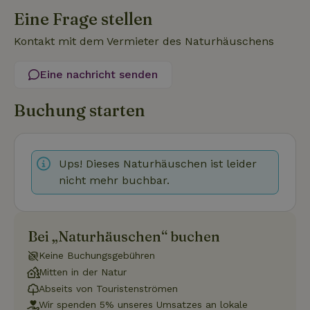
Funktionalität
Unklassifizierte
Eine Frage stellen
Unbedingt erforderliche Cookies ermöglichen wesentliche
Kontakt mit dem Vermieter des Naturhäuschens
Kernfunktionen der Website wie die Benutzeranmeldung und
die Kontoverwaltung. Ohne die unbedingt erforderlichen
Cookies kann die Website nicht ordnungsgemäß verwendet
Eine nachricht senden
werden.
Name
Anbieter
/
Domäne
Ablaufdatum
Besch
Buchung starten
CookieScriptConsent
CookieScript
4 Wochen 2
Diese
.naturhaeuschen.de
Tage
Cooki
Diens
Einwil
Ups! Dieses Naturhäuschen ist leider
für B
speic
nicht mehr buchbar.
Banne
Scrip
ordnu
funkti
Bei „Naturhäuschen“ buchen
Keine Buchungsgebühren
Mitten in der Natur
Name
Name
Anbieter
Anbieter
/
Domäne
/
Domäne
Ablaufdatum
Ablauf
Name
Anbieter
/
Domäne
Ablaufdatum
Beschreib
Abseits von Touristenströmen
_nhftconstraint_term-
recently_viewed_houses
www.naturhaeuschen.de
www.naturhaeuschen.de
Session
Sess
Wir spenden 5% unseres Umsatzes an lokale
search
_ga
Google LLC
1 Jahr 1
Dieser Coo
Name
Anbieter
/
Domäne
Ablaufdatum
Beschreibung