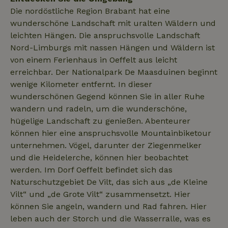
Die nordöstliche Region Brabant hat eine
wunderschöne Landschaft mit uralten Wäldern und
leichten Hängen. Die anspruchsvolle Landschaft
Nord-Limburgs mit nassen Hängen und Wäldern ist
von einem Ferienhaus in Oeffelt aus leicht
_nhftconstraint_open-gds-
www.naturhaeuschen.de
Sess
erreichbar. Der Nationalpark De Maasduinen beginnt
onboarding
wenige Kilometer entfernt. In dieser
wunderschönen Gegend können Sie in aller Ruhe
wandern und radeln, um die wunderschöne,
_nhftconstraint_safety-
www.naturhaeuschen.de
Sess
hügelige Landschaft zu genießen. Abenteurer
deposit-refund
können hier eine anspruchsvolle Mountainbiketour
unternehmen. Vögel, darunter der Ziegenmelker
und die Heidelerche, können hier beobachtet
_nhftconstraint_search-
www.naturhaeuschen.de
Sess
werden. Im Dorf Oeffelt befindet sich das
group-locations
Naturschutzgebiet De Vilt, das sich aus „de Kleine
Vilt“ und „de Grote Vilt“ zusammensetzt. Hier
können Sie angeln, wandern und Rad fahren. Hier
_nhftconstraint_search-
www.naturhaeuschen.de
Sess
leben auch der Storch und die Wasserralle, was es
lowest-price