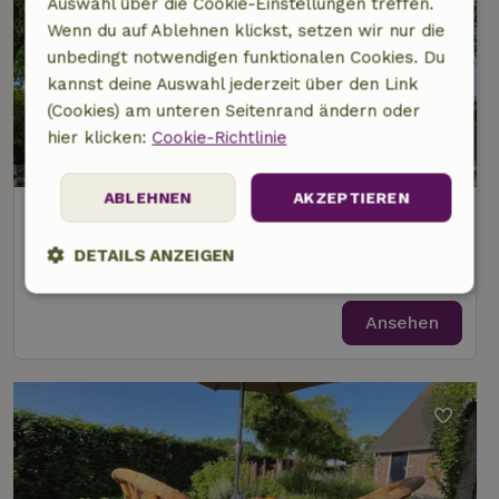
Auswahl über die Cookie-Einstellungen treffen.
Wenn du auf Ablehnen klickst, setzen wir nur die
unbedingt notwendigen funktionalen Cookies. Du
kannst deine Auswahl jederzeit über den Link
(Cookies) am unteren Seitenrand ändern oder
hier klicken:
Cookie-Richtlinie
9,8/10
ABLEHNEN
AKZEPTIEREN
Naturhäuschen in Sint Agatha
3 km Abstand vom Zentrum von Oeffelt
DETAILS ANZEIGEN
4 Personen
2 Schlafzimmer
Unbedingt
Performance
Targeting
erforderlich
Ansehen
Funktionalität
Unklassifizierte