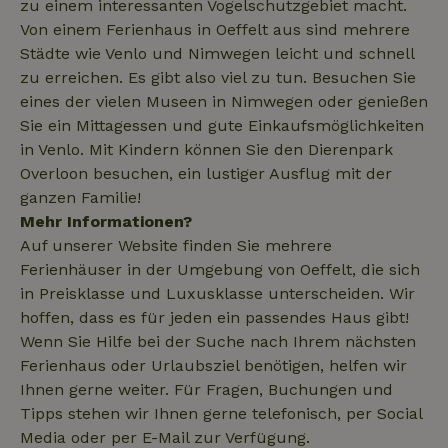
zu einem interessanten Vogelschutzgebiet macht.
Von einem Ferienhaus in Oeffelt aus sind mehrere
Städte wie Venlo und Nimwegen leicht und schnell
zu erreichen. Es gibt also viel zu tun. Besuchen Sie
_nhftconstraint_translations
www.naturhaeuschen.de
Sess
eines der vielen Museen in Nimwegen oder genießen
Sie ein Mittagessen und gute Einkaufsmöglichkeiten
in Venlo. Mit Kindern können Sie den Dierenpark
Overloon besuchen, ein lustiger Ausflug mit der
_nhftconstraint_search-
www.naturhaeuschen.de
Sess
geo-json
ganzen Familie!
Mehr Informationen?
Auf unserer Website finden Sie mehrere
Ferienhäuser in der Umgebung von Oeffelt, die sich
_nhft_search-group-
www.naturhaeuschen.de
Sess
locations
in Preisklasse und Luxusklasse unterscheiden. Wir
hoffen, dass es für jeden ein passendes Haus gibt!
Wenn Sie Hilfe bei der Suche nach Ihrem nächsten
Ferienhaus oder Urlaubsziel benötigen, helfen wir
Ihnen gerne weiter. Für Fragen, Buchungen und
Tipps stehen wir Ihnen gerne telefonisch, per Social
_nhft_search-lowest-price
www.naturhaeuschen.de
Sess
Media oder per E-Mail zur Verfügung.