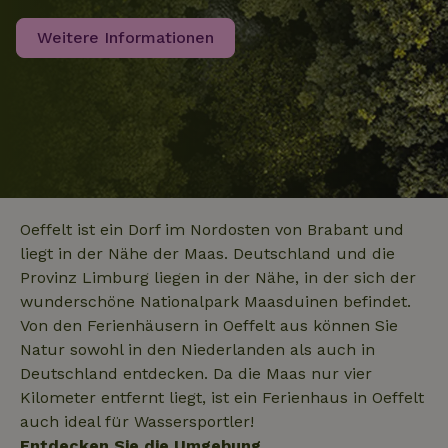
Weitere Informationen
_nhftconstraint_privacy-
www.naturhaeuschen.de
Sess
policy
_nhft_translations
www.naturhaeuschen.de
Sess
Oeffelt ist ein Dorf im Nordosten von Brabant und
liegt in der Nähe der Maas. Deutschland und die
Provinz Limburg liegen in der Nähe, in der sich der
wunderschöne Nationalpark Maasduinen befindet.
_nhftconstraint_user-
www.naturhaeuschen.de
Sess
create-account
Von den Ferienhäusern in Oeffelt aus können Sie
Natur sowohl in den Niederlanden als auch in
Deutschland entdecken. Da die Maas nur vier
Kilometer entfernt liegt, ist ein Ferienhaus in Oeffelt
nature_house_session
www.naturhaeuschen.de
1 Wo
auch ideal für Wassersportler!
_nhft_open-gds-onboarding
www.naturhaeuschen.de
Sess
Entdecken Sie die Umgebung