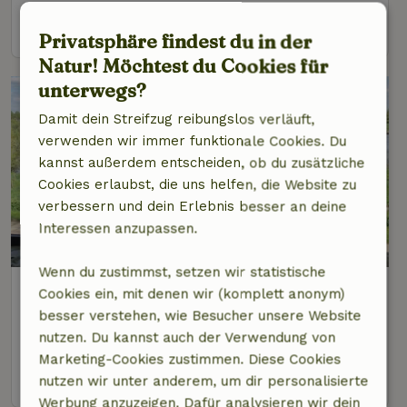
Ansehen
Privatsphäre findest du in der
Natur! Möchtest du Cookies für
unterwegs?
Damit dein Streifzug reibungslos verläuft,
verwenden wir immer funktionale Cookies. Du
kannst außerdem entscheiden, ob du zusätzliche
Cookies erlaubst, die uns helfen, die Website zu
verbessern und dein Erlebnis besser an deine
Interessen anzupassen.
Wenn du zustimmst, setzen wir statistische
Naturhäuschen in Oeffelt
Cookies ein, mit denen wir (komplett anonym)
2 km Abstand vom Zentrum von Oeffelt
besser verstehen, wie Besucher unsere Website
nutzen. Du kannst auch der Verwendung von
2 Personen
1 Schlafzimmer
Marketing-Cookies zustimmen. Diese Cookies
Ansehen
nutzen wir unter anderem, um dir personalisierte
Werbung anzuzeigen. Dafür analysieren wir dein