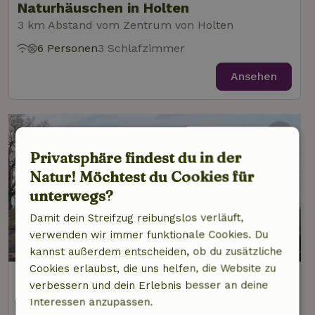
Naturhäuschen in Holten
3 km Abstand vom Zentrum von Holten
6 Personen
3 Schlafzimmer
Ansehen
Privatsphäre findest du in der
Natur! Möchtest du Cookies für
unterwegs?
Damit dein Streifzug reibungslos verläuft,
verwenden wir immer funktionale Cookies. Du
9,2/10
kannst außerdem entscheiden, ob du zusätzliche
Cookies erlaubst, die uns helfen, die Website zu
Naturhäuschen in Holten
verbessern und dein Erlebnis besser an deine
3 km Abstand vom Zentrum von Holten
Interessen anzupassen.