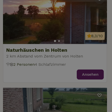
8,3/10
Naturhäuschen in Holten
2 km Abstand vom Zentrum von Holten
2 Personen
4 Schlafzimmer
Ansehen