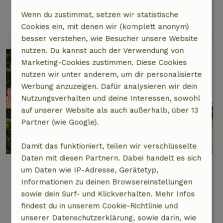
6 Personen
3 Schlafzimmer
Wenn du zustimmst, setzen wir statistische
Ansehen
Cookies ein, mit denen wir (komplett anonym)
besser verstehen, wie Besucher unsere Website
nutzen. Du kannst auch der Verwendung von
Marketing-Cookies zustimmen. Diese Cookies
nutzen wir unter anderem, um dir personalisierte
Werbung anzuzeigen. Dafür analysieren wir dein
Nutzungsverhalten und deine Interessen, sowohl
auf unserer Website als auch außerhalb, über 13
Partner (wie Google).
8,7/10
Damit das funktioniert, teilen wir verschlüsselte
Daten mit diesen Partnern. Dabei handelt es sich
Naturhäuschen in Holten
um Daten wie IP-Adresse, Gerätetyp,
3 km Abstand vom Zentrum von Holten
Informationen zu deinen Browsereinstellungen
sowie dein Surf- und Klickverhalten. Mehr Infos
14 Personen
6 Schlafzimmer
findest du in unserem Cookie-Richtlinie und
Ansehen
unserer Datenschutzerklärung, sowie darin, wie