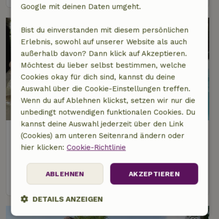
Google mit deinen Daten umgeht.
Bist du einverstanden mit diesem persönlichen
Erlebnis, sowohl auf unserer Website als auch
außerhalb davon? Dann klick auf Akzeptieren.
Möchtest du lieber selbst bestimmen, welche
Cookies okay für dich sind, kannst du deine
Auswahl über die Cookie-Einstellungen treffen.
Wenn du auf Ablehnen klickst, setzen wir nur die
8,4/10
unbedingt notwendigen funktionalen Cookies. Du
kannst deine Auswahl jederzeit über den Link
Naturhäuschen in Holten
(Cookies) am unteren Seitenrand ändern oder
3 km Abstand vom Zentrum von Holten
hier klicken:
Cookie-Richtlinie
4 Personen
2 Schlafzimmer
ABLEHNEN
AKZEPTIEREN
Ansehen
DETAILS ANZEIGEN