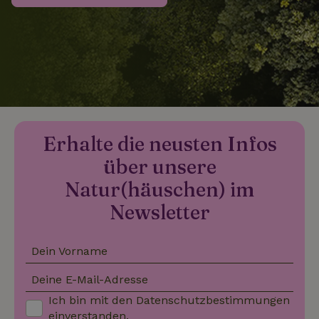
_nhftconstraint_search-
www.naturhaeuschen.de
Sess
group-locations
_nhftconstraint_search-
www.naturhaeuschen.de
Sess
lowest-price
Erhalte die neusten Infos
über unsere
_nhftconstraint_translations
www.naturhaeuschen.de
Sess
Natur(häuschen) im
Newsletter
Dein Vorname
_nhftconstraint_search-
www.naturhaeuschen.de
Sess
geo-json
Deine E-Mail-Adresse
Ich bin mit den
Datenschutzbestimmungen
einverstanden.