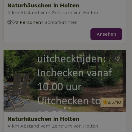
gesetzt, um
Naturhäuschen in Holten
festzustellen,
ob der Browser
4 km Abstand vom Zentrum von Holten
_nhft_user-create-account
www.naturhaeuschen.de
Sess
des Website-
Besuchers
2 Personen
1 Schlafzimmer
Cookies
unterstützt.
Ansehen
_nhft_term-search
www.naturhaeuschen.de
Sess
_nhftconstraint_privacy-
www.naturhaeuschen.de
Sess
policy
_nhft_translations
www.naturhaeuschen.de
Sess
8,5/10
Naturhäuschen in Holten
4 km Abstand vom Zentrum von Holten