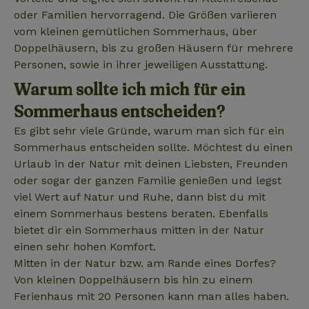
oder Familien hervorragend. Die Größen variieren
_nhft_translations
www.naturhaeuschen.de
Sess
vom kleinen gemütlichen Sommerhaus, über
Doppelhäusern, bis zu großen Häusern für mehrere
Personen, sowie in ihrer jeweiligen Ausstattung.
Warum sollte ich mich für ein
Sommerhaus entscheiden?
_nhftconstraint_user-
www.naturhaeuschen.de
Sess
Es gibt sehr viele Gründe, warum man sich für ein
create-account
Sommerhaus entscheiden sollte. Möchtest du einen
Urlaub in der Natur mit deinen Liebsten, Freunden
oder sogar der ganzen Familie genießen und legst
nature_house_session
www.naturhaeuschen.de
1 Wo
viel Wert auf Natur und Ruhe, dann bist du mit
_nhft_open-gds-onboarding
www.naturhaeuschen.de
Sess
einem Sommerhaus bestens beraten. Ebenfalls
bietet dir ein Sommerhaus mitten in der Natur
einen sehr hohen Komfort.
Mitten in der Natur bzw. am Rande eines Dorfes?
Von kleinen Doppelhäusern bis hin zu einem
Ferienhaus mit 20 Personen kann man alles haben.
_nhftconstraint_open-gds-
www.naturhaeuschen.de
Sess