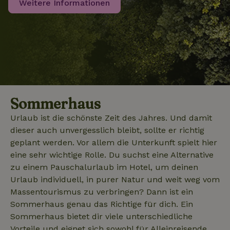
Weitere Informationen
vor dem
den
Besuch dieser
Sitzungsst
Website
beizubehal
gesehen hat.
test_cookie
Google LLC
14 Minuten
Dieses Cookie
_nhft_privacy-policy
www.naturhaeuschen.de
Sess
.doubleclick.net
59
wird von
Sekunden
DoubleClick (im
Besitz von
Google)
gesetzt, um
festzustellen,
ob der Browser
_nhft_user-create-account
www.naturhaeuschen.de
Sess
des Website-
Sommerhaus
Besuchers
Cookies
Urlaub ist die schönste Zeit des Jahres. Und damit
unterstützt.
dieser auch unvergesslich bleibt, sollte er richtig
geplant werden. Vor allem die Unterkunft spielt hier
_nhft_term-search
www.naturhaeuschen.de
Sess
eine sehr wichtige Rolle. Du suchst eine Alternative
zu einem Pauschalurlaub im Hotel, um deinen
Urlaub individuell, in purer Natur und weit weg vom
Massentourismus zu verbringen? Dann ist ein
_nhftconstraint_privacy-
www.naturhaeuschen.de
Sess
Sommerhaus genau das Richtige für dich. Ein
policy
Sommerhaus bietet dir viele unterschiedliche
Vorteile und eignet sich sowohl für Alleinreisende