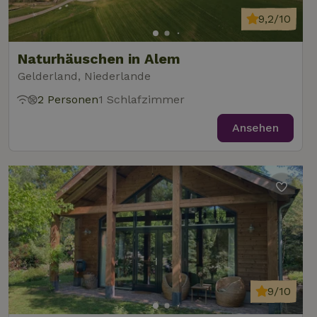
9,2/10
Naturhäuschen in Alem
Gelderland, Niederlande
2 Personen
1 Schlafzimmer
Ansehen
9/10