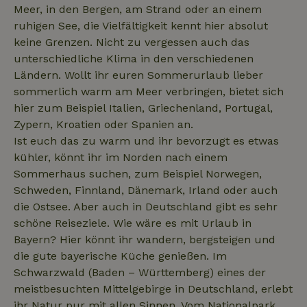
Meer, in den Bergen, am Strand oder an einem
ruhigen See, die Vielfältigkeit kennt hier absolut
_nhftconstraint_search-
www.naturhaeuschen.de
Sess
geo-json
keine Grenzen. Nicht zu vergessen auch das
unterschiedliche Klima in den verschiedenen
Ländern. Wollt ihr euren Sommerurlaub lieber
sommerlich warm am Meer verbringen, bietet sich
_nhft_search-group-
www.naturhaeuschen.de
Sess
hier zum Beispiel Italien, Griechenland, Portugal,
locations
Zypern, Kroatien oder Spanien an.
Ist euch das zu warm und ihr bevorzugt es etwas
kühler, könnt ihr im Norden nach einem
Sommerhaus suchen, zum Beispiel Norwegen,
Schweden, Finnland, Dänemark, Irland oder auch
_nhft_search-lowest-price
www.naturhaeuschen.de
Sess
die Ostsee. Aber auch in Deutschland gibt es sehr
schöne Reiseziele. Wie wäre es mit Urlaub in
Bayern? Hier könnt ihr wandern, bergsteigen und
die gute bayerische Küche genießen. Im
Schwarzwald (Baden – Württemberg) eines der
meistbesuchten Mittelgebirge in Deutschland, erlebt
_cfuvid
.challenges.cloudflare.com
Sess
ihr Natur pur mit allen Sinnen. Vom Nationalpark,