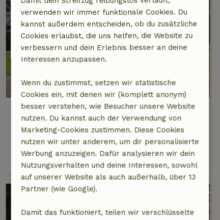
Damit dein Streifzug reibungslos verläuft,
verwenden wir immer funktionale Cookies. Du
kannst außerdem entscheiden, ob du zusätzliche
Cookies erlaubst, die uns helfen, die Website zu
verbessern und dein Erlebnis besser an deine
Interessen anzupassen.
Wenn du zustimmst, setzen wir statistische
Cookies ein, mit denen wir (komplett anonym)
besser verstehen, wie Besucher unsere Website
Naturhäuschen in Rossum (ov)
nutzen. Du kannst auch der Verwendung von
Overijssel, Niederlande
Marketing-Cookies zustimmen. Diese Cookies
2 Personen
1 Schlafzimmer
nutzen wir unter anderem, um dir personalisierte
Werbung anzuzeigen. Dafür analysieren wir dein
Ansehen
Nutzungsverhalten und deine Interessen, sowohl
auf unserer Website als auch außerhalb, über 13
Partner (wie Google).
Damit das funktioniert, teilen wir verschlüsselte