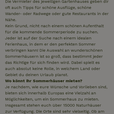
Die Vermieter des jeweiligen Gartenhauses geben dir
onboarding
oft auch Tipps für schöne Ausflüge, schöne
Wander- oder Radwege oder gute Restaurants in der
Nähe.
_nhftconstraint_safety-
www.naturhaeuschen.de
Sess
Kein Grund, nicht nach einem schönen Aufenthalt
deposit-refund
für die kommende Sommerperiode zu suchen.
Jeder ist auf der Suche nach einem idealen
Ferienhaus, in dem er den perfekten Sommer
_nhftconstraint_search-
www.naturhaeuschen.de
Sess
verbringen kann! Die Auswahl an wunderschönen
group-locations
Sommerhäusern ist so groß, dass bestimmt jeder
das Richtige für sich finden wird. Dabei spielt es
auch absolut keine Rolle, in welchem Land oder
Gebiet du deinen Urlaub planst.
_nhftconstraint_search-
www.naturhaeuschen.de
Sess
lowest-price
Wo könnt ihr Sommerhäuser mieten?
Je nachdem, wie eure Wünsche und Vorlieben sind,
bieten sich innerhalb Europas eine Vielzahl an
Möglichkeiten, um ein Sommerhaus zu mieten.
_nhftconstraint_translations
www.naturhaeuschen.de
Sess
Insgesamt stehen euch über 15000 Naturhäuser
zur Verfügung. Die Orte sind sehr vielseitig. Ob am