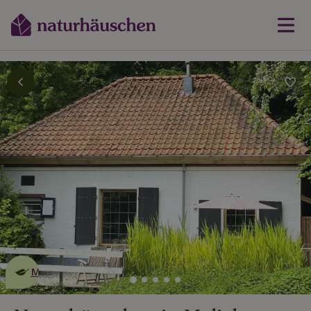
Dies ist ein
umweltschonendes
Naturhäuschen
Mehr erfahren