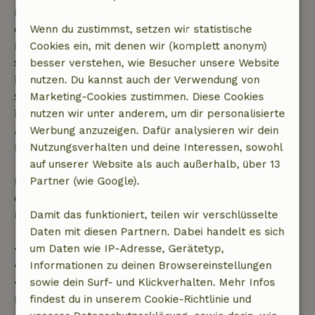
Kostenlose Stornierung innerhalb von 7 Tagen nach
deiner Buchungsbestätigung, sofern die
Wenn du zustimmst, setzen wir statistische
Buchungsanfrage mehr als 28 Tage vor dem
Cookies ein, mit denen wir (komplett anonym)
Startdatum gestellt wurde. Bei Buchungen, die
besser verstehen, wie Besucher unsere Website
innerhalb von 28 Tagen beginnen, gilt die kostenlose
nutzen. Du kannst auch der Verwendung von
Stornierung innerhalb von 24 Stunden. Wenn du
Marketing-Cookies zustimmen. Diese Cookies
innerhalb der angegebenen Frist stornierst, hast du
nutzen wir unter anderem, um dir personalisierte
Anspruch auf eine vollständige Rückerstattung des
Werbung anzuzeigen. Dafür analysieren wir dein
Buchungsbetrags.
Nutzungsverhalten und deine Interessen, sowohl
auf unserer Website als auch außerhalb, über 13
Danach erhältst du eine teilweise Rückerstattung
Partner (wie Google).
der Reisekosten und eine 100-prozentige
Rückerstattung der Anzahlung:
Damit das funktioniert, teilen wir verschlüsselte
Daten mit diesen Partnern. Dabei handelt es sich
• Bis zu 42 Tage vor Anreise: 70 % Rückerstattung
um Daten wie IP-Adresse, Gerätetyp,
• 42–28 Tage vor Anreise: 40 % Rückerstattung
Informationen zu deinen Browsereinstellungen
• 28 Tage bis einschließlich des Anreisetags: 10 %
sowie dein Surf- und Klickverhalten. Mehr Infos
Rückerstattung
findest du in unserem Cookie-Richtlinie und