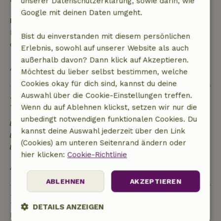
• Am Anreisetag oder später: keine Rückerstattung
unserer Datenschutzerklärung, sowie darin, wie
Google mit deinen Daten umgeht.
Kaution
Es gilt eine Kaution von 200,00 €. Sie wird dir nach
Bist du einverstanden mit diesem persönlichen
dem Check-out zurückerstattet.
Erlebnis, sowohl auf unserer Website als auch
außerhalb davon? Dann klick auf Akzeptieren.
Alles ansehen
Möchtest du lieber selbst bestimmen, welche
Cookies okay für dich sind, kannst du deine
Auswahl über die Cookie-Einstellungen treffen.
Nachhaltigkeit
Wenn du auf Ablehnen klickst, setzen wir nur die
unbedingt notwendigen funktionalen Cookies. Du
Energielabel: G
kannst deine Auswahl jederzeit über den Link
Natürliche Isolationsmaterialien
(Cookies) am unteren Seitenrand ändern oder
Gebaut mit natürlichen Baumaterialien
hier klicken:
Cookie-Richtlinie
Alles ansehen
ABLEHNEN
AKZEPTIEREN
Eine Frage stellen
DETAILS ANZEIGEN
Kontakt mit dem Vermieter des Naturhäuschens