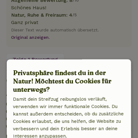
Allgemeine Bewertung: 8
/10
Schönes Haus!
Natur, Ruhe & Freiraum: 4
/5
Ganz privat
Dieser Text wurde automatisch übersetzt.
Original anzeigen.
Zeige 1 Bewertung
Privatsphäre findest du in der
Gut zu wissen
Natur! Möchtest du Cookies für
unterwegs?
Aufenthaltsdetails
Damit dein Streifzug reibungslos verläuft,
Anreise: 15:00- 21:30
verwenden wir immer funktionale Cookies. Du
Abreise: 07:00- 11:00
kannst außerdem entscheiden, ob du zusätzliche
Kontaktloser Aufenthalt möglich
Cookies erlaubst, die uns helfen, die Website zu
Feuerwerksfreies Umfeld
verbessern und dein Erlebnis besser an deine
Kostenlose Stornierung innerhalb von 7 Tagen
Interessen anzupassen.