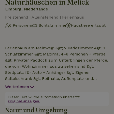
Naturhäuschen in Melick
Limburg, Niederlande
Freistehend | Alleinstehend | Ferienhaus
6 Personen
3 Schlafzimmer
Haustiere erlaubt
Ferienhaus am Meinweg: &gt; 2 Badezimmer &gt; 3
Schlafzimmer &gt; Maximal 4–6 Personen + Pferde
&gt; Privater Paddock zum Unterbringen der Pferde,
die vom Wohnzimmer aus zu sehen sind &gt;
Stellplatz für Auto + Anhänger &gt; Eigener
Sattelschrank &gt; Reithalle, Außenplatz und
Longierzirkel, die genutzt werden dürfen. &gt;
Weiterlesen
Innen- und Außenputzplatz für die Pferde &gt;
Verschiedene Reitwege in der Nähe
Dieser Text wurde automatisch übersetzt.
Original anzeigen.
Natur und Umgebung