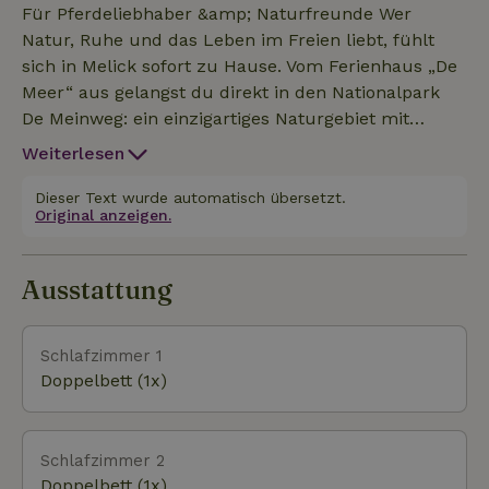
Für Pferdeliebhaber &amp; Naturfreunde Wer
Natur, Ruhe und das Leben im Freien liebt, fühlt
sich in Melick sofort zu Hause. Vom Ferienhaus „De
Meer“ aus gelangst du direkt in den Nationalpark
De Meinweg: ein einzigartiges Naturgebiet mit
ausgedehnten Wäldern, Heideflächen, Bachtälern
Weiterlesen
und kilometerlangen Reit- und Wanderwegen. Es ist
ein Ort, an dem du wirklich mal durchatmen
Dieser Text wurde automatisch übersetzt.
Original anzeigen.
kannst. Zusammen mit deinem Pferd, deiner
Familie oder deinen Freunden Warum hier
übernachten? Weil du hier wirklich mal richtig
Ausstattung
abschalten kannst. Weil du von deinem Ferienhaus
aus direkt in die Natur laufen oder reiten kannst. De
Meinweg ist ein Ort, der dich jeden Tag aufs Neue über
Schlafzimmer 1
Doppelbett (1x)
Schlafzimmer 2
Doppelbett (1x)