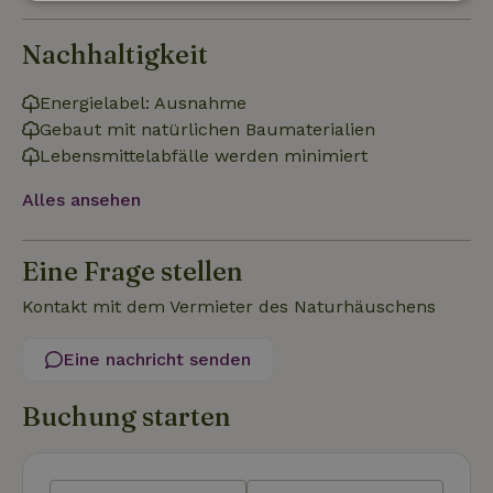
Unbedingt
Performance
Targeting
erforderlich
Nachhaltigkeit
Energielabel: Ausnahme
Funktionalität
Unklassifizierte
Gebaut mit natürlichen Baumaterialien
Lebensmittelabfälle werden minimiert
Alles ansehen
Eine Frage stellen
Unbedingt erforderlich
Performance
Targeting
Funktionalität
Unklassifizierte
Kontakt mit dem Vermieter des Naturhäuschens
Unbedingt erforderliche Cookies ermöglichen wesentliche
Kernfunktionen der Website wie die Benutzeranmeldung und
Eine nachricht senden
die Kontoverwaltung. Ohne die unbedingt erforderlichen
Cookies kann die Website nicht ordnungsgemäß verwendet
Buchung starten
werden.
Name
Anbieter
/
Domäne
Ablaufdatum
Besch
CookieScriptConsent
CookieScript
4 Wochen 2
Diese
.naturhaeuschen.de
Tage
Cooki