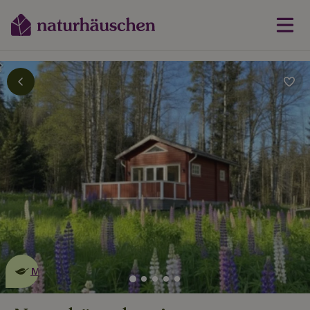
Dies ist ein
umweltschonendes
Naturhäuschen
Mehr erfahren