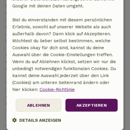
Startdatum gestellt wurde. Bei Buchungen, die
Google mit deinen Daten umgeht.
innerhalb von 28 Tagen beginnen, gilt die kostenlose
Stornierung innerhalb von 24 Stunden. Wenn du
Bist du einverstanden mit diesem persönlichen
innerhalb der angegebenen Frist stornierst, hast du
Erlebnis, sowohl auf unserer Website als auch
Anspruch auf eine vollständige Rückerstattung des
außerhalb davon? Dann klick auf Akzeptieren.
Buchungsbetrags.
Möchtest du lieber selbst bestimmen, welche
Cookies okay für dich sind, kannst du deine
Danach erhältst du eine teilweise Rückerstattung
Auswahl über die Cookie-Einstellungen treffen.
der Reisekosten und eine 100-prozentige
Wenn du auf Ablehnen klickst, setzen wir nur die
Rückerstattung der Anzahlung:
unbedingt notwendigen funktionalen Cookies. Du
kannst deine Auswahl jederzeit über den Link
• Bis zu 42 Tage vor Anreise: 70 % Rückerstattung
(Cookies) am unteren Seitenrand ändern oder
• 42–28 Tage vor Anreise: 40 % Rückerstattung
hier klicken:
Cookie-Richtlinie
• 28 Tage bis einschließlich des Anreisetags: 10 %
Rückerstattung
ABLEHNEN
AKZEPTIEREN
• Am Anreisetag oder später: keine Rückerstattung
DETAILS ANZEIGEN
Alles ansehen