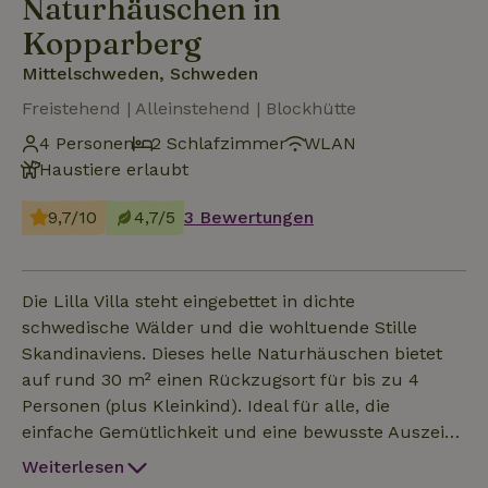
Naturhäuschen in
Kopparberg
Mittelschweden, Schweden
Freistehend | Alleinstehend | Blockhütte
4 Personen
2 Schlafzimmer
WLAN
Haustiere erlaubt
9,7/10
4,7/5
3 Bewertungen
Die Lilla Villa steht eingebettet in dichte
schwedische Wälder und die wohltuende Stille
Skandinaviens. Dieses helle Naturhäuschen bietet
auf rund 30 m² einen Rückzugsort für bis zu 4
Personen (plus Kleinkind). Ideal für alle, die
einfache Gemütlichkeit und eine bewusste Auszeit
suchen. Die Unterkunft Unser Holzhaus ist schlicht
Weiterlesen
und naturnah eingerichtet. Es verfügt über eine