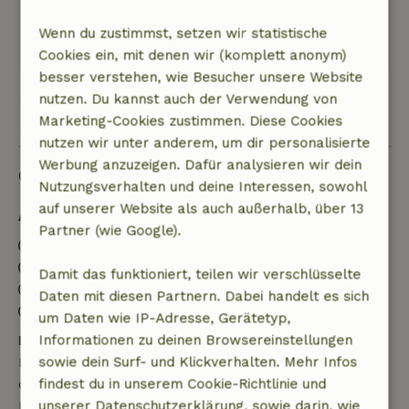
Färbung haben.
Dieser Text wurde automatisch übersetzt.
Wenn du zustimmst, setzen wir statistische
Original anzeigen.
Cookies ein, mit denen wir (komplett anonym)
besser verstehen, wie Besucher unsere Website
nutzen. Du kannst auch der Verwendung von
Alle 3 Bewertungen anzeigen
Marketing-Cookies zustimmen. Diese Cookies
nutzen wir unter anderem, um dir personalisierte
Werbung anzuzeigen. Dafür analysieren wir dein
Gut zu wissen
Nutzungsverhalten und deine Interessen, sowohl
auf unserer Website als auch außerhalb, über 13
Aufenthaltsdetails
Partner (wie Google).
Anreise: 15:00- 23:59
Abreise: 12:00
Damit das funktioniert, teilen wir verschlüsselte
Kontaktloser Aufenthalt möglich
Daten mit diesen Partnern. Dabei handelt es sich
Feuerwerksfreies Umfeld
um Daten wie IP-Adresse, Gerätetyp,
Kostenlose Stornierung innerhalb von 7 Tagen
Informationen zu deinen Browsereinstellungen
Kostenlose Stornierung innerhalb von 7 Tagen nach
sowie dein Surf- und Klickverhalten. Mehr Infos
deiner Buchungsbestätigung, sofern die
findest du in unserem Cookie-Richtlinie und
Buchungsanfrage mehr als 28 Tage vor dem
unserer Datenschutzerklärung, sowie darin, wie