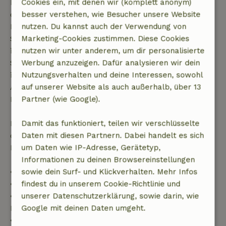
Kostenlose Stornierung innerhalb von 7 Tagen nach
Cookies ein, mit denen wir (komplett anonym)
deiner Buchungsbestätigung, sofern die
besser verstehen, wie Besucher unsere Website
Buchungsanfrage mehr als 28 Tage vor dem
nutzen. Du kannst auch der Verwendung von
Startdatum gestellt wurde. Bei Buchungen, die
Marketing-Cookies zustimmen. Diese Cookies
innerhalb von 28 Tagen beginnen, gilt die kostenlose
nutzen wir unter anderem, um dir personalisierte
Stornierung innerhalb von 24 Stunden. Wenn du
Werbung anzuzeigen. Dafür analysieren wir dein
innerhalb der angegebenen Frist stornierst, hast du
Nutzungsverhalten und deine Interessen, sowohl
Anspruch auf eine vollständige Rückerstattung des
auf unserer Website als auch außerhalb, über 13
Buchungsbetrags.
Partner (wie Google).
Danach erhältst du eine teilweise Rückerstattung
Damit das funktioniert, teilen wir verschlüsselte
der Reisekosten und eine 100-prozentige
Daten mit diesen Partnern. Dabei handelt es sich
Rückerstattung der Anzahlung:
um Daten wie IP-Adresse, Gerätetyp,
Informationen zu deinen Browsereinstellungen
• Bis zu 42 Tage vor Anreise: 70 % Rückerstattung
sowie dein Surf- und Klickverhalten. Mehr Infos
• 42–28 Tage vor Anreise: 40 % Rückerstattung
findest du in unserem Cookie-Richtlinie und
• 28 Tage bis einschließlich des Anreisetags: 10 %
unserer Datenschutzerklärung, sowie darin, wie
Rückerstattung
Google mit deinen Daten umgeht.
• Am Anreisetag oder später: keine Rückerstattung