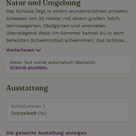
Natur und Umgebung
Das Schloss liegt in einem wunderschönen privaten
Anwesen von 20 Hektar mit einem großen Teich,
Gemüsegarten, Obstgarten und ansonsten
überwiegend Wald. Im Sommer kannst du in dem
beheizten Schwimmbad schwimmen. Das Schloss
wird von einer V.Z.W. (Stiftung in Belgien) verwaltet,
Weiterlesen
und alle Einnahmen fließen in die Instandhaltung
des Schlosses und des Waldes. In der Umgebung
Dieser Text wurde automatisch übersetzt.
Original anzeigen.
gibt es tolle Ausflugsmöglichkeiten. Paira Daiza, der
zum besten Naturpark Europas gewählt wurde, ist
nur 14 km entfernt. Die historische Stadt Mons
Ausstattung
(Mons) ist ebenfalls nur 10 km entfernt.
Schlafzimmer 1
Doppelbett (1x)
Die gesamte Austattung anzeigen