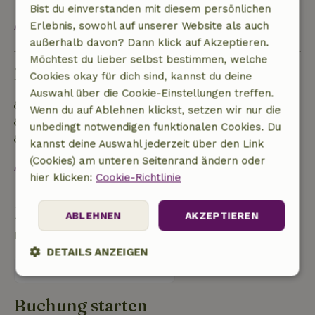
Bist du einverstanden mit diesem persönlichen
Alles ansehen
Erlebnis, sowohl auf unserer Website als auch
außerhalb davon? Dann klick auf Akzeptieren.
Möchtest du lieber selbst bestimmen, welche
Nachhaltigkeit
Cookies okay für dich sind, kannst du deine
Auswahl über die Cookie-Einstellungen treffen.
Energielabel: Ausnahme
Wenn du auf Ablehnen klickst, setzen wir nur die
Gebaut mit natürlichen Baumaterialien
unbedingt notwendigen funktionalen Cookies. Du
Lebensmittelabfälle werden minimiert
kannst deine Auswahl jederzeit über den Link
(Cookies) am unteren Seitenrand ändern oder
Alles ansehen
hier klicken:
Cookie-Richtlinie
Eine Frage stellen
ABLEHNEN
AKZEPTIEREN
Kontakt mit dem Vermieter des Naturhäuschens
DETAILS ANZEIGEN
Eine nachricht senden
Unbedingt
Performance
Targeting
erforderlich
Buchung starten