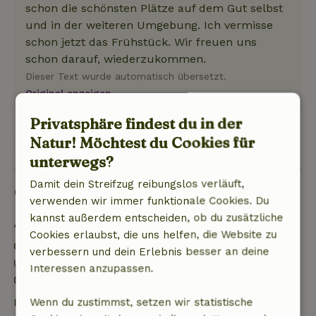
schon die schönsten Plätze auf dem Gut selbst
und in der weiteren Umgebung. Ich vermisse
schon jetzt das Frühstück. Wir freuen uns
schon darauf, wiederzukommen.
Dieser Text wurde automatisch übersetzt.
Original anzeigen.
Privatsphäre findest du in der
Natur! Möchtest du Cookies für
Zeige 1 Bewertung
unterwegs?
Damit dein Streifzug reibungslos verläuft,
Gut zu wissen
verwenden wir immer funktionale Cookies. Du
kannst außerdem entscheiden, ob du zusätzliche
Aufenthaltsdetails
Cookies erlaubst, die uns helfen, die Website zu
Anreise: 15:00- 22:00
verbessern und dein Erlebnis besser an deine
Abreise: 07:00- 11:00
Interessen anzupassen.
Feuerwerksfreies Umfeld
Kostenlose Stornierung innerhalb von 7 Tagen
Wenn du zustimmst, setzen wir statistische