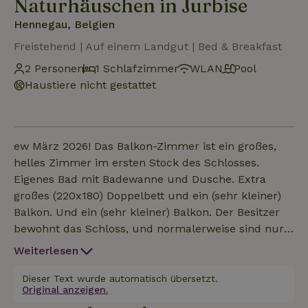
Naturhäuschen in Jurbise
Hennegau, Belgien
Freistehend | Auf einem Landgut | Bed & Breakfast
2 Personen
1 Schlafzimmer
WLAN
Pool
Haustiere nicht gestattet
ew März 2026! Das Balkon-Zimmer ist ein großes,
helles Zimmer im ersten Stock des Schlosses.
Eigenes Bad mit Badewanne und Dusche. Extra
großes (220x180) Doppelbett und ein (sehr kleiner)
Balkon. Und ein (sehr kleiner) Balkon. Der Besitzer
bewohnt das Schloss, und normalerweise sind nur
ein paar Leute da. Die Atmosphäre ist familiär. Ideal
Weiterlesen
für Leute, die eine ruhige, familiäre Umgebung
suchen. Frühstück inklusive.
Dieser Text wurde automatisch übersetzt.
Original anzeigen.