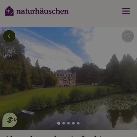
Dies ist ein
umweltschonendes
Naturhäuschen
Mehr erfahren